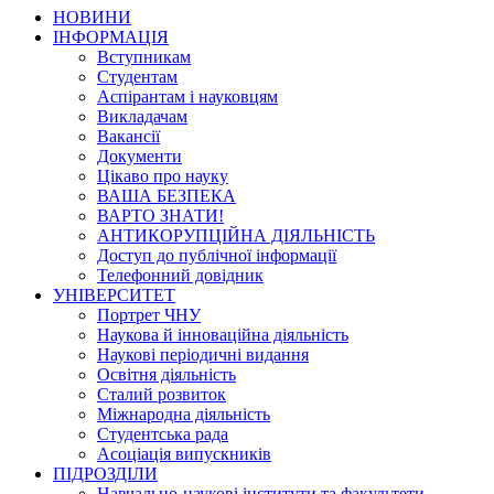
НОВИНИ
ІНФОРМАЦІЯ
Вступникам
Студентам
Аспірантам і науковцям
Викладачам
Вакансії
Документи
Цікаво про науку
ВАША БЕЗПЕКА
ВАРТО ЗНАТИ!
АНТИКОРУПЦІЙНА ДІЯЛЬНІСТЬ
Доступ до публічної інформації
Телефонний довідник
УНІВЕРСИТЕТ
Портрет ЧНУ
Наукова й інноваційна діяльність
Наукові періодичні видання
Освітня діяльність
Сталий розвиток
Міжнародна діяльність
Студентська рада
Асоціація випускників
ПІДРОЗДІЛИ
Навчально-наукові інститути та факультети