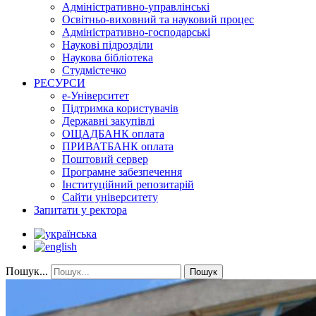
Адміністративно-управлінські
Освітньо-виховний та науковий процес
Адміністративно-господарські
Наукові підрозділи
Наукова бібліотека
Студмістечко
РЕСУРСИ
е-Університет
Підтримка користувачів
Державні закупівлі
ОЩАДБАНК оплата
ПРИВАТБАНК оплата
Поштовий сервер
Програмне забезпечення
Інституційний репозитарій
Сайти університету
Запитати у ректора
Пошук...
Пошук