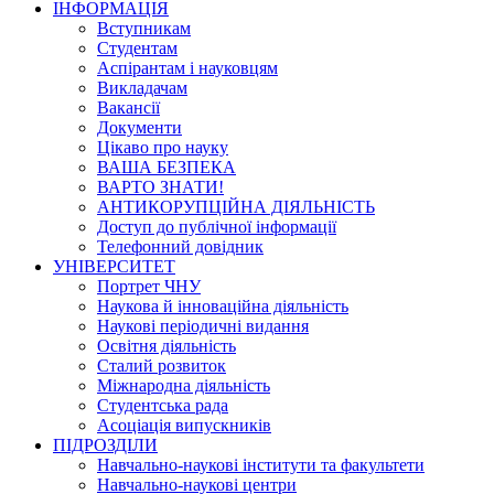
ІНФОРМАЦІЯ
Вступникам
Студентам
Аспірантам і науковцям
Викладачам
Вакансії
Документи
Цікаво про науку
ВАША БЕЗПЕКА
ВАРТО ЗНАТИ!
АНТИКОРУПЦІЙНА ДІЯЛЬНІСТЬ
Доступ до публічної інформації
Телефонний довідник
УНІВЕРСИТЕТ
Портрет ЧНУ
Наукова й інноваційна діяльність
Наукові періодичні видання
Освітня діяльність
Сталий розвиток
Міжнародна діяльність
Студентська рада
Асоціація випускників
ПІДРОЗДІЛИ
Навчально-наукові інститути та факультети
Навчально-наукові центри