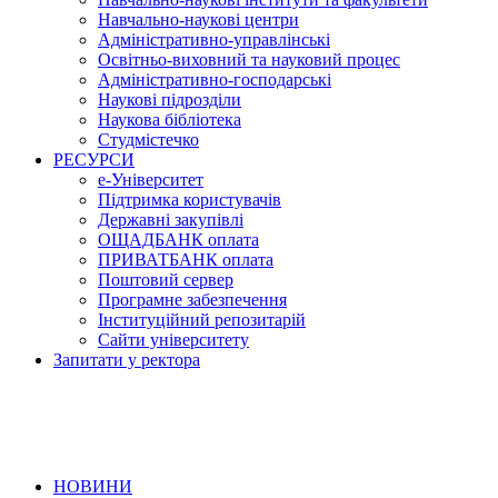
Навчально-наукові центри
Адміністративно-управлінські
Освітньо-виховний та науковий процес
Адміністративно-господарські
Наукові підрозділи
Наукова бібліотека
Студмістечко
РЕСУРСИ
е-Університет
Підтримка користувачів
Державні закупівлі
ОЩАДБАНК оплата
ПРИВАТБАНК оплата
Поштовий сервер
Програмне забезпечення
Інституційний репозитарій
Сайти університету
Запитати у ректора
НОВИНИ