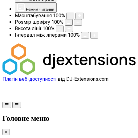
Режим читання
Масштабування
100
%
Розмір шрифту
100
%
Висота лінії
100
%
Інтервал між літерами
100
%
Плагін веб-доступності
від DJ-Extensions.com
Головне меню
×