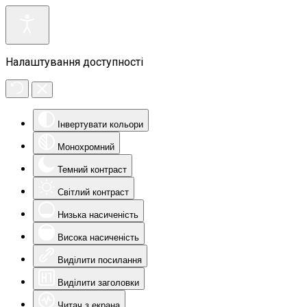
Налаштування доступності
Інвертувати кольори
Монохромний
Темний контраст
Світлий контраст
Низька насиченість
Висока насиченість
Виділити посилання
Виділити заголовки
Читач з екрана