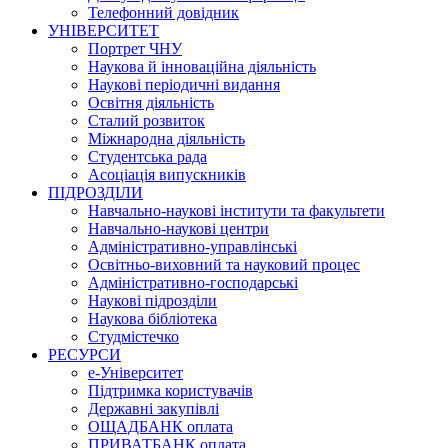
Телефонний довідник
УНІВЕРСИТЕТ
Портрет ЧНУ
Наукова й інноваційна діяльність
Наукові періодичні видання
Освітня діяльність
Сталий розвиток
Міжнародна діяльність
Студентська рада
Асоціація випускників
ПІДРОЗДІЛИ
Навчально-наукові інститути та факультети
Навчально-наукові центри
Адміністративно-управлінські
Освітньо-виховний та науковий процес
Адміністративно-господарські
Наукові підрозділи
Наукова бібліотека
Студмістечко
РЕСУРСИ
е-Університет
Підтримка користувачів
Державні закупівлі
ОЩАДБАНК оплата
ПРИВАТБАНК оплата