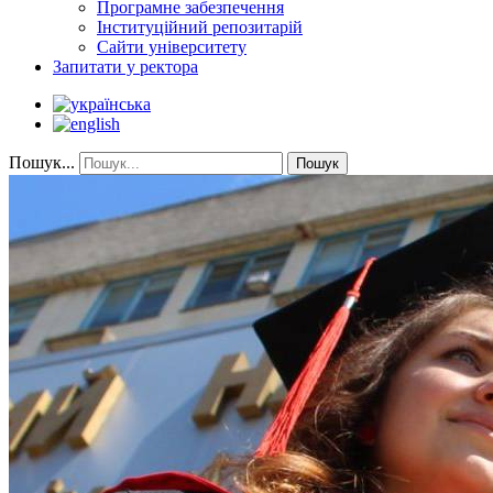
Програмне забезпечення
Інституційний репозитарій
Сайти університету
Запитати у ректора
Пошук...
Пошук