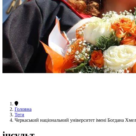
Головна
Теги
Черкаський національний університет імені Богдана Хме
інсульт