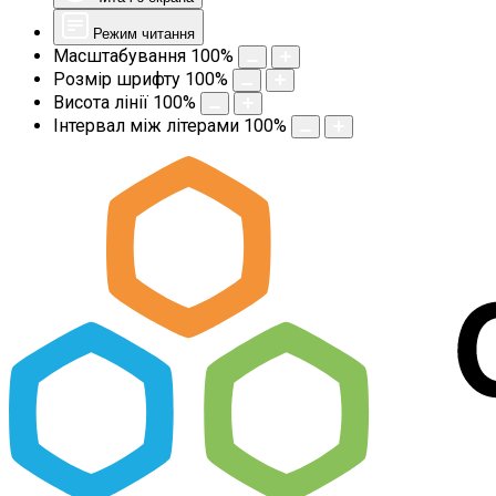
Режим читання
Масштабування
100
%
Розмір шрифту
100
%
Висота лінії
100
%
Інтервал між літерами
100
%