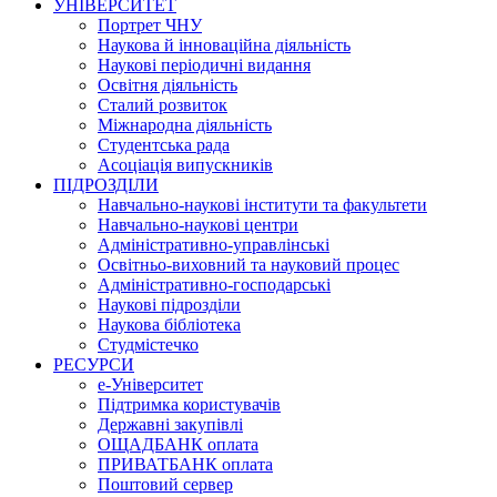
УНІВЕРСИТЕТ
Портрет ЧНУ
Наукова й інноваційна діяльність
Наукові періодичні видання
Освітня діяльність
Сталий розвиток
Міжнародна діяльність
Студентська рада
Асоціація випускників
ПІДРОЗДІЛИ
Навчально-наукові інститути та факультети
Навчально-наукові центри
Адміністративно-управлінські
Освітньо-виховний та науковий процес
Адміністративно-господарські
Наукові підрозділи
Наукова бібліотека
Студмістечко
РЕСУРСИ
е-Університет
Підтримка користувачів
Державні закупівлі
ОЩАДБАНК оплата
ПРИВАТБАНК оплата
Поштовий сервер