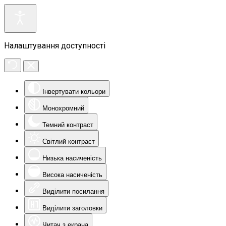
Налаштування доступності
Інвертувати кольори
Монохромний
Темний контраст
Світлий контраст
Низька насиченість
Висока насиченість
Виділити посилання
Виділити заголовки
Читач з екрана