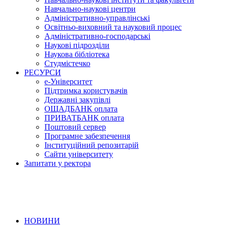
Навчально-наукові центри
Адміністративно-управлінські
Освітньо-виховний та науковий процес
Адміністративно-господарські
Наукові підрозділи
Наукова бібліотека
Студмістечко
РЕСУРСИ
е-Університет
Підтримка користувачів
Державні закупівлі
ОЩАДБАНК оплата
ПРИВАТБАНК оплата
Поштовий сервер
Програмне забезпечення
Інституційний репозитарій
Сайти університету
Запитати у ректора
НОВИНИ