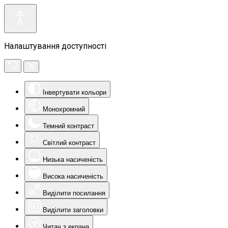
Налаштування доступності
Інвертувати кольори
Монохромний
Темний контраст
Світлий контраст
Низька насиченість
Висока насиченість
Виділити посилання
Виділити заголовки
Читач з екрана