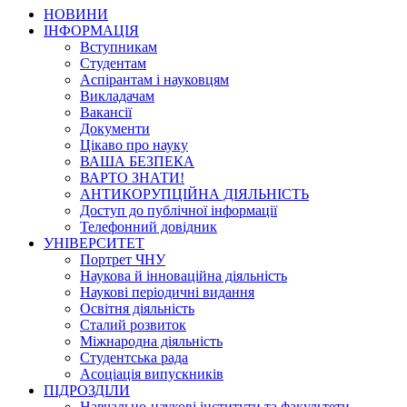
НОВИНИ
ІНФОРМАЦІЯ
Вступникам
Студентам
Аспірантам і науковцям
Викладачам
Вакансії
Документи
Цікаво про науку
ВАША БЕЗПЕКА
ВАРТО ЗНАТИ!
АНТИКОРУПЦІЙНА ДІЯЛЬНІСТЬ
Доступ до публічної інформації
Телефонний довідник
УНІВЕРСИТЕТ
Портрет ЧНУ
Наукова й інноваційна діяльність
Наукові періодичні видання
Освітня діяльність
Сталий розвиток
Міжнародна діяльність
Студентська рада
Асоціація випускників
ПІДРОЗДІЛИ
Навчально-наукові інститути та факультети