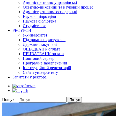
Адміністративно-управлінські
Освітньо-виховний та науковий процес
Адміністративно-господарські
Наукові підрозділи
Наукова бібліотека
Студмістечко
РЕСУРСИ
е-Університет
Підтримка користувачів
Державні закупівлі
ОЩАДБАНК оплата
ПРИВАТБАНК оплата
Поштовий сервер
Програмне забезпечення
Інституційний репозитарій
Сайти університету
Запитати у ректора
Пошук...
Пошук