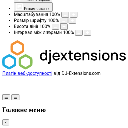
Режим читання
Масштабування
100
%
Розмір шрифту
100
%
Висота лінії
100
%
Інтервал між літерами
100
%
Плагін веб-доступності
від DJ-Extensions.com
Головне меню
×