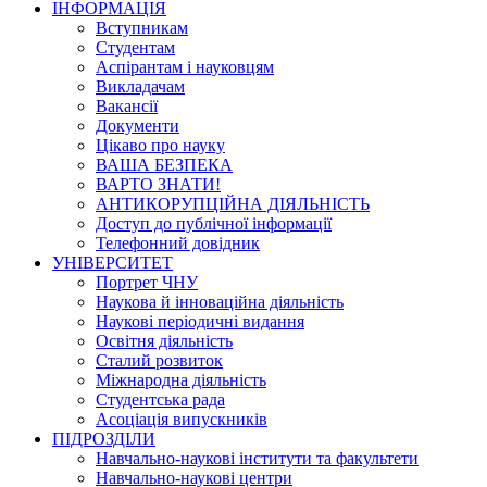
ІНФОРМАЦІЯ
Вступникам
Студентам
Аспірантам і науковцям
Викладачам
Вакансії
Документи
Цікаво про науку
ВАША БЕЗПЕКА
ВАРТО ЗНАТИ!
АНТИКОРУПЦІЙНА ДІЯЛЬНІСТЬ
Доступ до публічної інформації
Телефонний довідник
УНІВЕРСИТЕТ
Портрет ЧНУ
Наукова й інноваційна діяльність
Наукові періодичні видання
Освітня діяльність
Сталий розвиток
Міжнародна діяльність
Студентська рада
Асоціація випускників
ПІДРОЗДІЛИ
Навчально-наукові інститути та факультети
Навчально-наукові центри