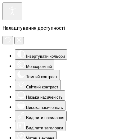
Налаштування доступності
Інвертувати кольори
Монохромний
Темний контраст
Світлий контраст
Низька насиченість
Висока насиченість
Виділити посилання
Виділити заголовки
Читач з екрана