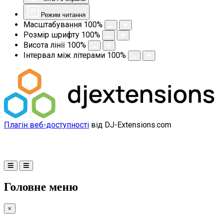
Режим читання
Масштабування
100
%
Розмір шрифту
100
%
Висота лінії
100
%
Інтервал між літерами
100
%
Плагін веб-доступності
від DJ-Extensions.com
Головне меню
×