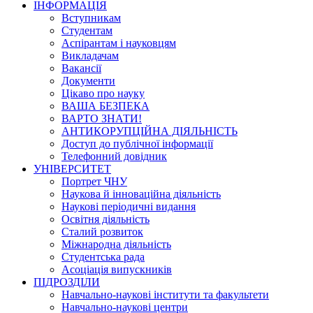
ІНФОРМАЦІЯ
Вступникам
Студентам
Аспірантам і науковцям
Викладачам
Вакансії
Документи
Цікаво про науку
ВАША БЕЗПЕКА
ВАРТО ЗНАТИ!
АНТИКОРУПЦІЙНА ДІЯЛЬНІСТЬ
Доступ до публічної інформації
Телефонний довідник
УНІВЕРСИТЕТ
Портрет ЧНУ
Наукова й інноваційна діяльність
Наукові періодичні видання
Освітня діяльність
Сталий розвиток
Міжнародна діяльність
Студентська рада
Асоціація випускників
ПІДРОЗДІЛИ
Навчально-наукові інститути та факультети
Навчально-наукові центри