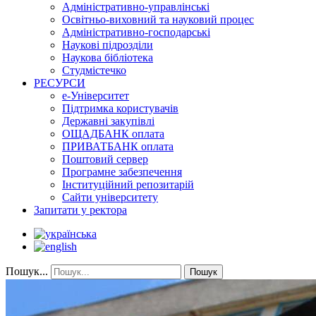
Адміністративно-управлінські
Освітньо-виховний та науковий процес
Адміністративно-господарські
Наукові підрозділи
Наукова бібліотека
Студмістечко
РЕСУРСИ
е-Університет
Підтримка користувачів
Державні закупівлі
ОЩАДБАНК оплата
ПРИВАТБАНК оплата
Поштовий сервер
Програмне забезпечення
Інституційний репозитарій
Сайти університету
Запитати у ректора
Пошук...
Пошук