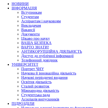
НОВИНИ
ІНФОРМАЦІЯ
Вступникам
Студентам
Аспірантам і науковцям
Викладачам
Вакансії
Документи
Цікаво про науку
ВАША БЕЗПЕКА
ВАРТО ЗНАТИ!
АНТИКОРУПЦІЙНА ДІЯЛЬНІСТЬ
Доступ до публічної інформації
Телефонний довідник
УНІВЕРСИТЕТ
Портрет ЧНУ
Наукова й інноваційна діяльність
Наукові періодичні видання
Освітня діяльність
Сталий розвиток
Міжнародна діяльність
Студентська рада
Асоціація випускників
ПІДРОЗДІЛИ
Навчально-наукові інститути та факультети