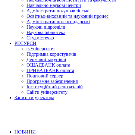
Навчально-наукові центри
Адміністративно-управлінські
Освітньо-виховний та науковий процес
Адміністративно-господарські
Наукові підрозділи
Наукова бібліотека
Студмістечко
РЕСУРСИ
е-Університет
Підтримка користувачів
Державні закупівлі
ОЩАДБАНК оплата
ПРИВАТБАНК оплата
Поштовий сервер
Програмне забезпечення
Інституційний репозитарій
Сайти університету
Запитати у ректора
НОВИНИ