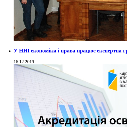
У ННІ економіки і права працює експертна г
16.12.2019