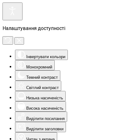
Налаштування доступності
Інвертувати кольори
Монохромний
Темний контраст
Світлий контраст
Низька насиченість
Висока насиченість
Виділити посилання
Виділити заголовки
Читач з екрана