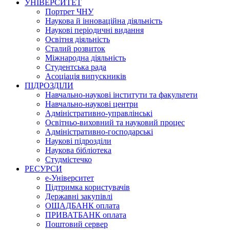
УНІВЕРСИТЕТ
Портрет ЧНУ
Наукова й інноваційна діяльність
Наукові періодичні видання
Освітня діяльність
Сталий розвиток
Міжнародна діяльність
Студентська рада
Асоціація випускників
ПІДРОЗДІЛИ
Навчально-наукові інститути та факультети
Навчально-наукові центри
Адміністративно-управлінські
Освітньо-виховний та науковий процес
Адміністративно-господарські
Наукові підрозділи
Наукова бібліотека
Студмістечко
РЕСУРСИ
е-Університет
Підтримка користувачів
Державні закупівлі
ОЩАДБАНК оплата
ПРИВАТБАНК оплата
Поштовий сервер