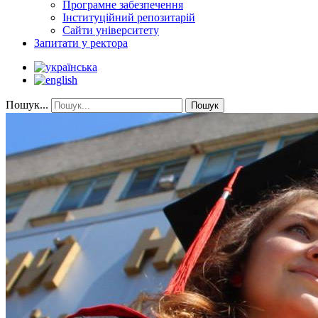
Програмне забезпечення
Інституційний репозитарій
Сайти університету
Запитати у ректора
Пошук...
Пошук