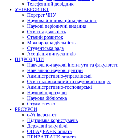
Телефонний довідник
УНІВЕРСИТЕТ
Портрет ЧНУ
Наукова й інноваційна діяльність
Наукові періодичні видання
Освітня діяльність
Сталий розвиток
Міжнародна діяльність
Студентська рада
Асоціація випускників
ПІДРОЗДІЛИ
Навчально-наукові інститути та факультети
Навчально-наукові центри
Адміністративно-управлінські
Освітньо-виховний та науковий процес
Адміністративно-господарські
Наукові підрозділи
Наукова бібліотека
Студмістечко
РЕСУРСИ
е-Університет
Підтримка користувачів
Державні закупівлі
ОЩАДБАНК оплата
ПРИВАТБАНК оплата