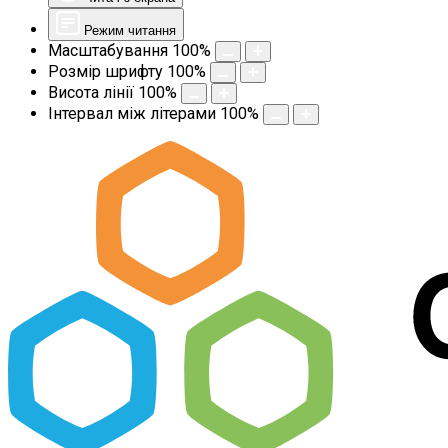
Режим читання
Масштабування
100
%
Розмір шрифту
100
%
Висота лінії
100
%
Інтервал між літерами
100
%