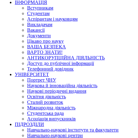
ІНФОРМАЦІЯ
Вступникам
Студентам
Аспірантам і науковцям
Викладачам
Вакансії
Документи
Цікаво про науку
ВАША БЕЗПЕКА
ВАРТО ЗНАТИ!
АНТИКОРУПЦІЙНА ДІЯЛЬНІСТЬ
Доступ до публічної інформації
Телефонний довідник
УНІВЕРСИТЕТ
Портрет ЧНУ
Наукова й інноваційна діяльність
Наукові періодичні видання
Освітня діяльність
Сталий розвиток
Міжнародна діяльність
Студентська рада
Асоціація випускників
ПІДРОЗДІЛИ
Навчально-наукові інститути та факультети
Навчально-наукові центри