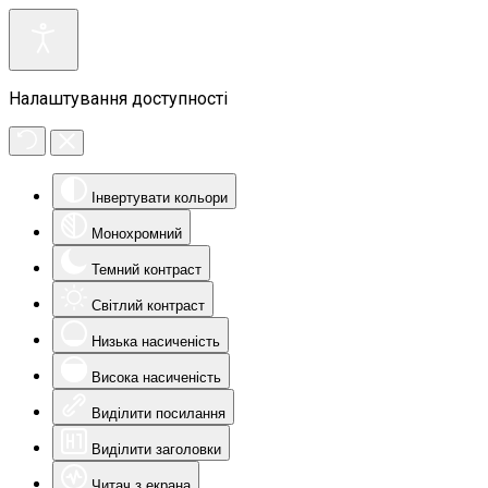
Налаштування доступності
Інвертувати кольори
Монохромний
Темний контраст
Світлий контраст
Низька насиченість
Висока насиченість
Виділити посилання
Виділити заголовки
Читач з екрана