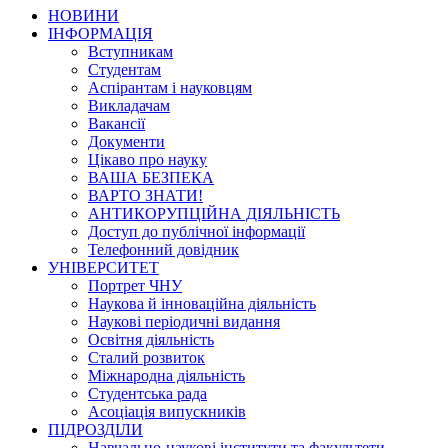
НОВИНИ
ІНФОРМАЦІЯ
Вступникам
Студентам
Аспірантам і науковцям
Викладачам
Вакансії
Документи
Цікаво про науку
ВАША БЕЗПЕКА
ВАРТО ЗНАТИ!
АНТИКОРУПЦІЙНА ДІЯЛЬНІСТЬ
Доступ до публічної інформації
Телефонний довідник
УНІВЕРСИТЕТ
Портрет ЧНУ
Наукова й інноваційна діяльність
Наукові періодичні видання
Освітня діяльність
Сталий розвиток
Міжнародна діяльність
Студентська рада
Асоціація випускників
ПІДРОЗДІЛИ
Навчально-наукові інститути та факультети