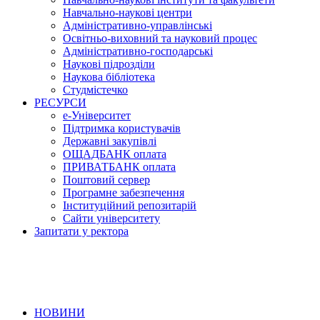
Навчально-наукові центри
Адміністративно-управлінські
Освітньо-виховний та науковий процес
Адміністративно-господарські
Наукові підрозділи
Наукова бібліотека
Студмістечко
РЕСУРСИ
е-Університет
Підтримка користувачів
Державні закупівлі
ОЩАДБАНК оплата
ПРИВАТБАНК оплата
Поштовий сервер
Програмне забезпечення
Інституційний репозитарій
Сайти університету
Запитати у ректора
НОВИНИ