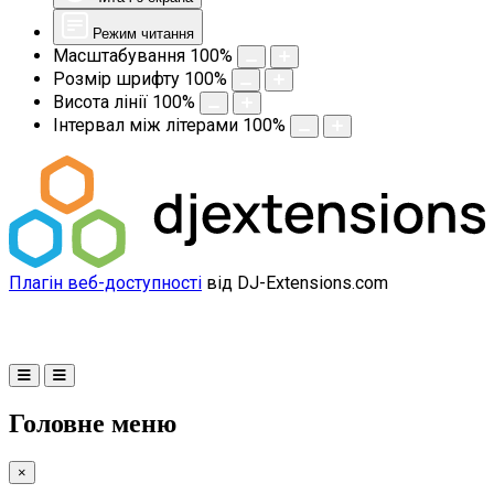
Режим читання
Масштабування
100
%
Розмір шрифту
100
%
Висота лінії
100
%
Інтервал між літерами
100
%
Плагін веб-доступності
від DJ-Extensions.com
Головне меню
×