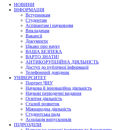
НОВИНИ
ІНФОРМАЦІЯ
Вступникам
Студентам
Аспірантам і науковцям
Викладачам
Вакансії
Документи
Цікаво про науку
ВАША БЕЗПЕКА
ВАРТО ЗНАТИ!
АНТИКОРУПЦІЙНА ДІЯЛЬНІСТЬ
Доступ до публічної інформації
Телефонний довідник
УНІВЕРСИТЕТ
Портрет ЧНУ
Наукова й інноваційна діяльність
Наукові періодичні видання
Освітня діяльність
Сталий розвиток
Міжнародна діяльність
Студентська рада
Асоціація випускників
ПІДРОЗДІЛИ
Навчально-наукові інститути та факультети