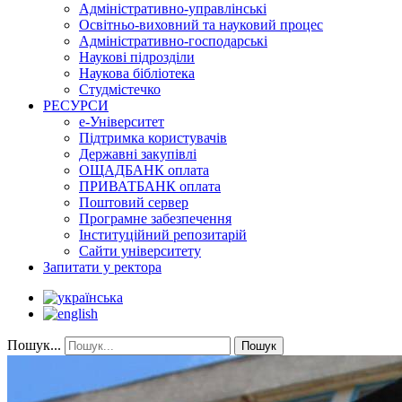
Адміністративно-управлінські
Освітньо-виховний та науковий процес
Адміністративно-господарські
Наукові підрозділи
Наукова бібліотека
Студмістечко
РЕСУРСИ
е-Університет
Підтримка користувачів
Державні закупівлі
ОЩАДБАНК оплата
ПРИВАТБАНК оплата
Поштовий сервер
Програмне забезпечення
Інституційний репозитарій
Сайти університету
Запитати у ректора
Пошук...
Пошук