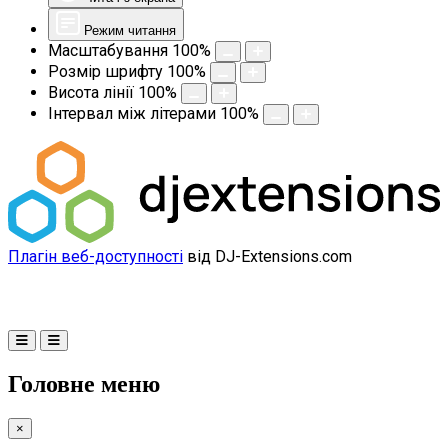
Режим читання
Масштабування
100
%
Розмір шрифту
100
%
Висота лінії
100
%
Інтервал між літерами
100
%
Плагін веб-доступності
від DJ-Extensions.com
Головне меню
×