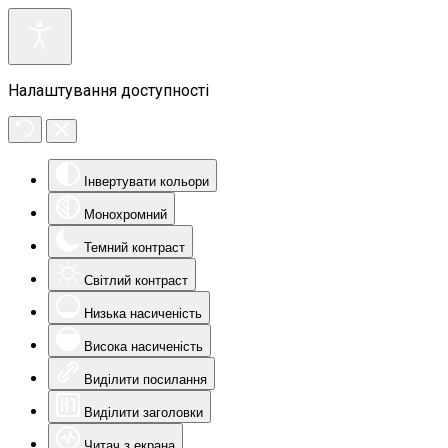
Налаштування доступності
Інвертувати кольори
Монохромний
Темний контраст
Світлий контраст
Низька насиченість
Висока насиченість
Виділити посилання
Виділити заголовки
Читач з екрана