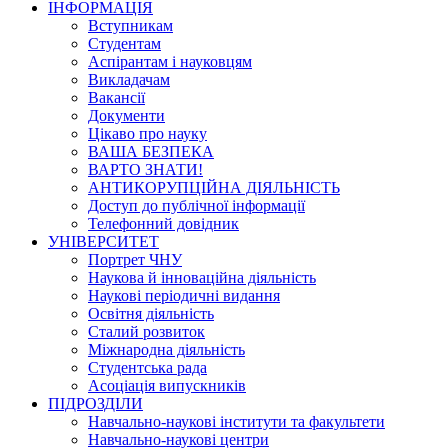
ІНФОРМАЦІЯ
Вступникам
Студентам
Аспірантам і науковцям
Викладачам
Вакансії
Документи
Цікаво про науку
ВАША БЕЗПЕКА
ВАРТО ЗНАТИ!
АНТИКОРУПЦІЙНА ДІЯЛЬНІСТЬ
Доступ до публічної інформації
Телефонний довідник
УНІВЕРСИТЕТ
Портрет ЧНУ
Наукова й інноваційна діяльність
Наукові періодичні видання
Освітня діяльність
Сталий розвиток
Міжнародна діяльність
Студентська рада
Асоціація випускників
ПІДРОЗДІЛИ
Навчально-наукові інститути та факультети
Навчально-наукові центри