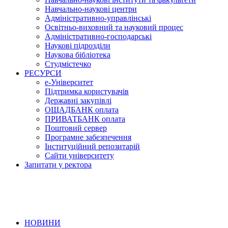
Навчально-наукові центри
Адміністративно-управлінські
Освітньо-виховний та науковий процес
Адміністративно-господарські
Наукові підрозділи
Наукова бібліотека
Студмістечко
РЕСУРСИ
е-Університет
Підтримка користувачів
Державні закупівлі
ОЩАДБАНК оплата
ПРИВАТБАНК оплата
Поштовий сервер
Програмне забезпечення
Інституційний репозитарій
Сайти університету
Запитати у ректора
НОВИНИ