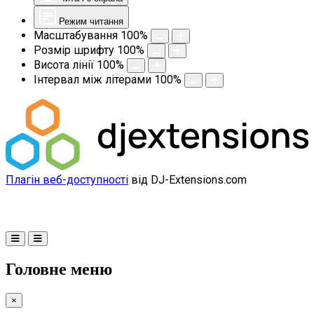
Режим читання
Масштабування
100
%
Розмір шрифту
100
%
Висота лінії
100
%
Інтервал між літерами
100
%
Плагін веб-доступності
від DJ-Extensions.com
Головне меню
×