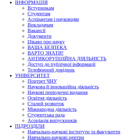
ІНФОРМАЦІЯ
Вступникам
Студентам
Аспірантам і науковцям
Викладачам
Вакансії
Документи
Цікаво про науку
ВАША БЕЗПЕКА
ВАРТО ЗНАТИ!
АНТИКОРУПЦІЙНА ДІЯЛЬНІСТЬ
Доступ до публічної інформації
Телефонний довідник
УНІВЕРСИТЕТ
Портрет ЧНУ
Наукова й інноваційна діяльність
Наукові періодичні видання
Освітня діяльність
Сталий розвиток
Міжнародна діяльність
Студентська рада
Асоціація випускників
ПІДРОЗДІЛИ
Навчально-наукові інститути та факультети
Навчально-наукові центри