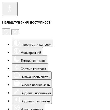
Налаштування доступності
Інвертувати кольори
Монохромний
Темний контраст
Світлий контраст
Низька насиченість
Висока насиченість
Виділити посилання
Виділити заголовки
Читач з екрана