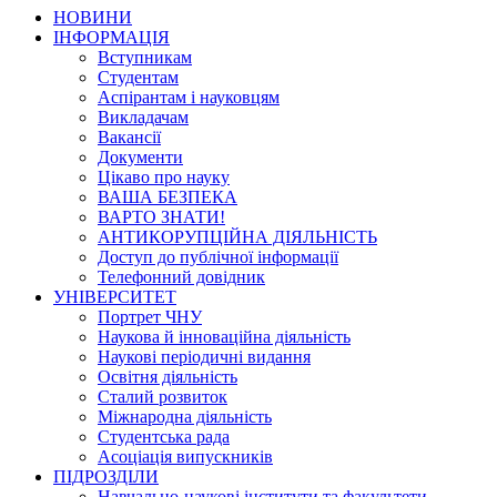
НОВИНИ
ІНФОРМАЦІЯ
Вступникам
Студентам
Аспірантам і науковцям
Викладачам
Вакансії
Документи
Цікаво про науку
ВАША БЕЗПЕКА
ВАРТО ЗНАТИ!
АНТИКОРУПЦІЙНА ДІЯЛЬНІСТЬ
Доступ до публічної інформації
Телефонний довідник
УНІВЕРСИТЕТ
Портрет ЧНУ
Наукова й інноваційна діяльність
Наукові періодичні видання
Освітня діяльність
Сталий розвиток
Міжнародна діяльність
Студентська рада
Асоціація випускників
ПІДРОЗДІЛИ
Навчально-наукові інститути та факультети