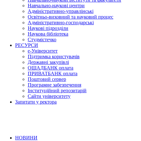
Навчально-наукові центри
Адміністративно-управлінські
Освітньо-виховний та науковий процес
Адміністративно-господарські
Наукові підрозділи
Наукова бібліотека
Студмістечко
РЕСУРСИ
е-Університет
Підтримка користувачів
Державні закупівлі
ОЩАДБАНК оплата
ПРИВАТБАНК оплата
Поштовий сервер
Програмне забезпечення
Інституційний репозитарій
Сайти університету
Запитати у ректора
НОВИНИ