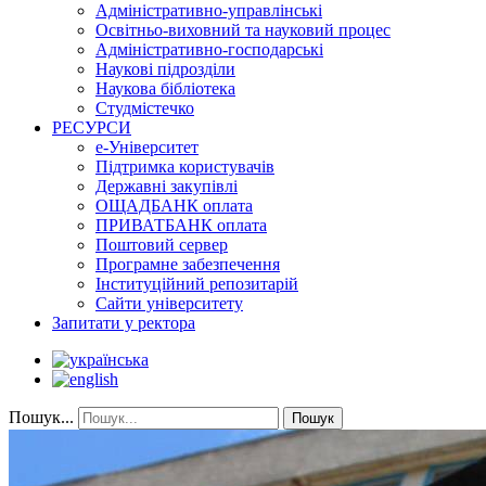
Адміністративно-управлінські
Освітньо-виховний та науковий процес
Адміністративно-господарські
Наукові підрозділи
Наукова бібліотека
Студмістечко
РЕСУРСИ
е-Університет
Підтримка користувачів
Державні закупівлі
ОЩАДБАНК оплата
ПРИВАТБАНК оплата
Поштовий сервер
Програмне забезпечення
Інституційний репозитарій
Сайти університету
Запитати у ректора
Пошук...
Пошук