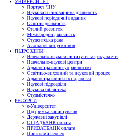
УНІВЕРСИТЕТ
Портрет ЧНУ
Наукова й інноваційна діяльність
Наукові періодичні видання
Освітня діяльність
Сталий розвиток
Міжнародна діяльність
Студентська рада
Асоціація випускників
ПІДРОЗДІЛИ
Навчально-наукові інститути та факультети
Навчально-наукові центри
Адміністративно-управлінські
Освітньо-виховний та науковий процес
Адміністративно-господарські
Наукові підрозділи
Наукова бібліотека
Студмістечко
РЕСУРСИ
е-Університет
Підтримка користувачів
Державні закупівлі
ОЩАДБАНК оплата
ПРИВАТБАНК оплата
Поштовий сервер