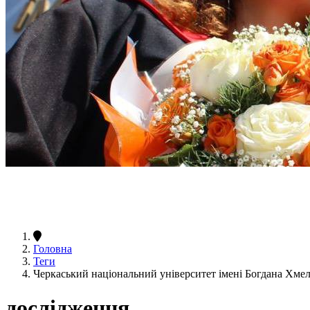
Головна
Теги
Черкаський національний університет імені Богдана Хм
дослідження