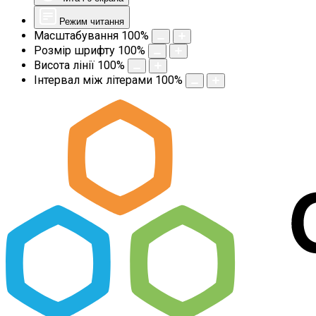
Режим читання
Масштабування
100
%
Розмір шрифту
100
%
Висота лінії
100
%
Інтервал між літерами
100
%