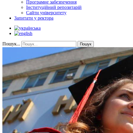
Програмне забезпечення
Інституційний репозитарій
Сайти університету
Запитати у ректора
Пошук...
Пошук