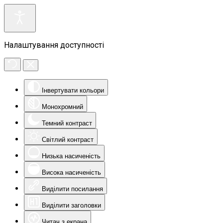
Налаштування доступності
Інвертувати кольори
Монохромний
Темний контраст
Світлий контраст
Низька насиченість
Висока насиченість
Виділити посилання
Виділити заголовки
Читач з екрана