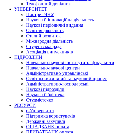
Телефонний довідник
УНІВЕРСИТЕТ
Портрет ЧНУ
Наукова й інноваційна діяльність
Наукові періодичні видання
Освітня діяльність
Сталий розвиток
Міжнародна діяльність
Студентська рада
Асоціація випускників
ПІДРОЗДІЛИ
Навчально-наукові інститути та факультети
Навчально-наукові центри
Адміністративно-управлінські
Освітньо-виховний та науковий процес
Адміністративно-господарські
Наукові підрозділи
Наукова бібліотека
Студмістечко
РЕСУРСИ
е-Університет
Підтримка користувачів
Державні закупівлі
ОЩАДБАНК оплата
ПРИВАТБАНК оплата