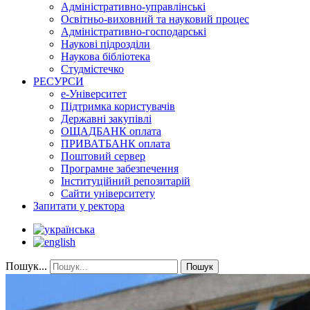
Адміністративно-управлінські
Освітньо-виховний та науковий процес
Адміністративно-господарські
Наукові підрозділи
Наукова бібліотека
Студмістечко
РЕСУРСИ
е-Університет
Підтримка користувачів
Державні закупівлі
ОЩАДБАНК оплата
ПРИВАТБАНК оплата
Поштовий сервер
Програмне забезпечення
Інституційний репозитарій
Сайти університету
Запитати у ректора
Пошук...
Пошук