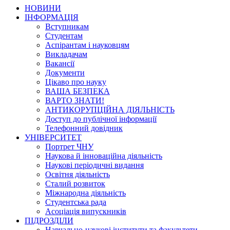
НОВИНИ
ІНФОРМАЦІЯ
Вступникам
Студентам
Аспірантам і науковцям
Викладачам
Вакансії
Документи
Цікаво про науку
ВАША БЕЗПЕКА
ВАРТО ЗНАТИ!
АНТИКОРУПЦІЙНА ДІЯЛЬНІСТЬ
Доступ до публічної інформації
Телефонний довідник
УНІВЕРСИТЕТ
Портрет ЧНУ
Наукова й інноваційна діяльність
Наукові періодичні видання
Освітня діяльність
Сталий розвиток
Міжнародна діяльність
Студентська рада
Асоціація випускників
ПІДРОЗДІЛИ
Навчально-наукові інститути та факультети