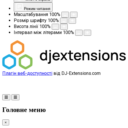
Режим читання
Масштабування
100
%
Розмір шрифту
100
%
Висота лінії
100
%
Інтервал між літерами
100
%
Плагін веб-доступності
від DJ-Extensions.com
Головне меню
×