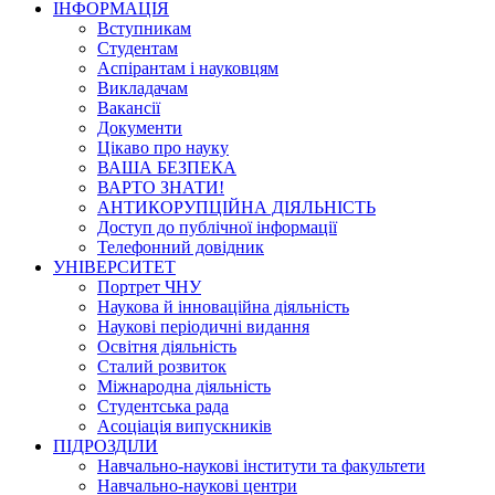
ІНФОРМАЦІЯ
Вступникам
Студентам
Аспірантам і науковцям
Викладачам
Вакансії
Документи
Цікаво про науку
ВАША БЕЗПЕКА
ВАРТО ЗНАТИ!
АНТИКОРУПЦІЙНА ДІЯЛЬНІСТЬ
Доступ до публічної інформації
Телефонний довідник
УНІВЕРСИТЕТ
Портрет ЧНУ
Наукова й інноваційна діяльність
Наукові періодичні видання
Освітня діяльність
Сталий розвиток
Міжнародна діяльність
Студентська рада
Асоціація випускників
ПІДРОЗДІЛИ
Навчально-наукові інститути та факультети
Навчально-наукові центри