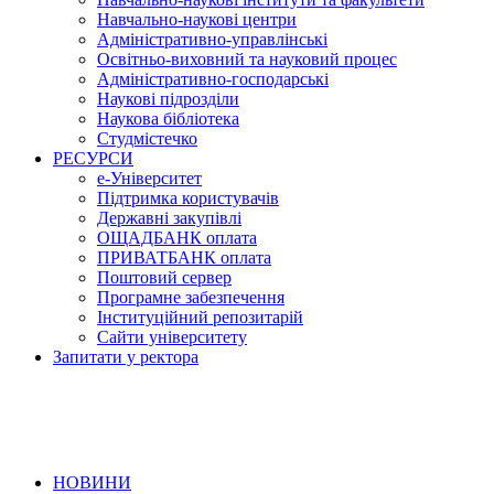
Навчально-наукові центри
Адміністративно-управлінські
Освітньо-виховний та науковий процес
Адміністративно-господарські
Наукові підрозділи
Наукова бібліотека
Студмістечко
РЕСУРСИ
е-Університет
Підтримка користувачів
Державні закупівлі
ОЩАДБАНК оплата
ПРИВАТБАНК оплата
Поштовий сервер
Програмне забезпечення
Інституційний репозитарій
Сайти університету
Запитати у ректора
НОВИНИ