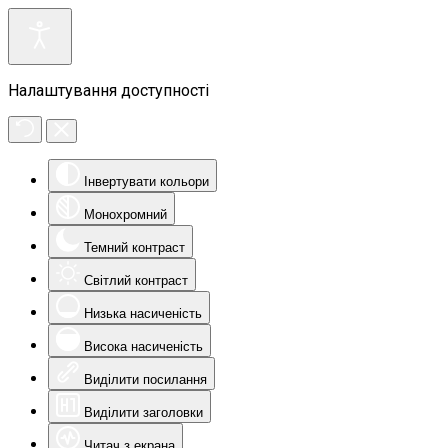
Налаштування доступності
Інвертувати кольори
Монохромний
Темний контраст
Світлий контраст
Низька насиченість
Висока насиченість
Виділити посилання
Виділити заголовки
Читач з екрана