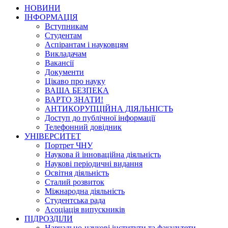
НОВИНИ
ІНФОРМАЦІЯ
Вступникам
Студентам
Аспірантам і науковцям
Викладачам
Вакансії
Документи
Цікаво про науку
ВАША БЕЗПЕКА
ВАРТО ЗНАТИ!
АНТИКОРУПЦІЙНА ДІЯЛЬНІСТЬ
Доступ до публічної інформації
Телефонний довідник
УНІВЕРСИТЕТ
Портрет ЧНУ
Наукова й інноваційна діяльність
Наукові періодичні видання
Освітня діяльність
Сталий розвиток
Міжнародна діяльність
Студентська рада
Асоціація випускників
ПІДРОЗДІЛИ
Навчально-наукові інститути та факультети