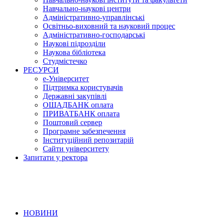
Навчально-наукові центри
Адміністративно-управлінські
Освітньо-виховний та науковий процес
Адміністративно-господарські
Наукові підрозділи
Наукова бібліотека
Студмістечко
РЕСУРСИ
е-Університет
Підтримка користувачів
Державні закупівлі
ОЩАДБАНК оплата
ПРИВАТБАНК оплата
Поштовий сервер
Програмне забезпечення
Інституційний репозитарій
Сайти університету
Запитати у ректора
НОВИНИ