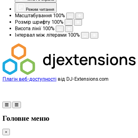
Режим читання
Масштабування
100
%
Розмір шрифту
100
%
Висота лінії
100
%
Інтервал між літерами
100
%
Плагін веб-доступності
від DJ-Extensions.com
Головне меню
×