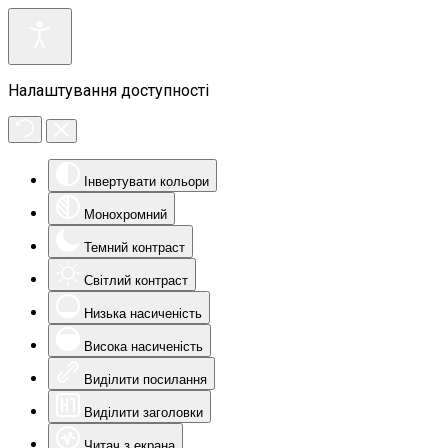
Налаштування доступності
Інвертувати кольори
Монохромний
Темний контраст
Світлий контраст
Низька насиченість
Висока насиченість
Виділити посилання
Виділити заголовки
Читач з екрана