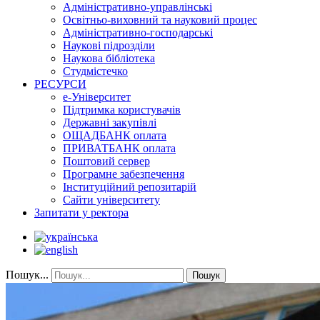
Адміністративно-управлінські
Освітньо-виховний та науковий процес
Адміністративно-господарські
Наукові підрозділи
Наукова бібліотека
Студмістечко
РЕСУРСИ
е-Університет
Підтримка користувачів
Державні закупівлі
ОЩАДБАНК оплата
ПРИВАТБАНК оплата
Поштовий сервер
Програмне забезпечення
Інституційний репозитарій
Сайти університету
Запитати у ректора
Пошук...
Пошук