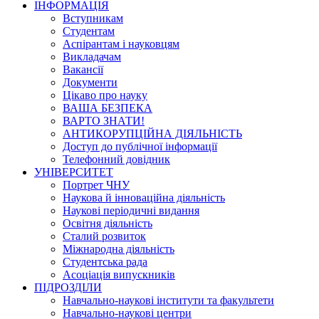
ІНФОРМАЦІЯ
Вступникам
Студентам
Аспірантам і науковцям
Викладачам
Вакансії
Документи
Цікаво про науку
ВАША БЕЗПЕКА
ВАРТО ЗНАТИ!
АНТИКОРУПЦІЙНА ДІЯЛЬНІСТЬ
Доступ до публічної інформації
Телефонний довідник
УНІВЕРСИТЕТ
Портрет ЧНУ
Наукова й інноваційна діяльність
Наукові періодичні видання
Освітня діяльність
Сталий розвиток
Міжнародна діяльність
Студентська рада
Асоціація випускників
ПІДРОЗДІЛИ
Навчально-наукові інститути та факультети
Навчально-наукові центри