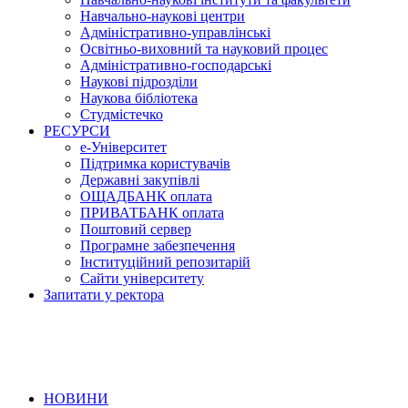
Навчально-наукові центри
Адміністративно-управлінські
Освітньо-виховний та науковий процес
Адміністративно-господарські
Наукові підрозділи
Наукова бібліотека
Студмістечко
РЕСУРСИ
е-Університет
Підтримка користувачів
Державні закупівлі
ОЩАДБАНК оплата
ПРИВАТБАНК оплата
Поштовий сервер
Програмне забезпечення
Інституційний репозитарій
Сайти університету
Запитати у ректора
НОВИНИ