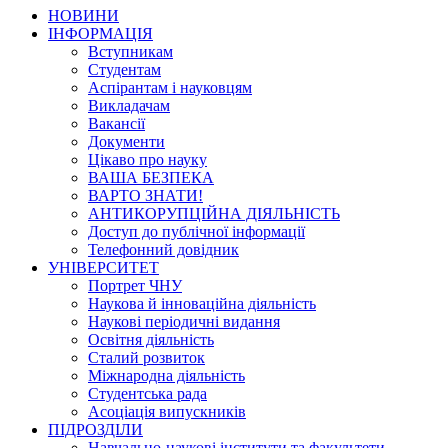
НОВИНИ
ІНФОРМАЦІЯ
Вступникам
Студентам
Аспірантам і науковцям
Викладачам
Вакансії
Документи
Цікаво про науку
ВАША БЕЗПЕКА
ВАРТО ЗНАТИ!
АНТИКОРУПЦІЙНА ДІЯЛЬНІСТЬ
Доступ до публічної інформації
Телефонний довідник
УНІВЕРСИТЕТ
Портрет ЧНУ
Наукова й інноваційна діяльність
Наукові періодичні видання
Освітня діяльність
Сталий розвиток
Міжнародна діяльність
Студентська рада
Асоціація випускників
ПІДРОЗДІЛИ
Навчально-наукові інститути та факультети