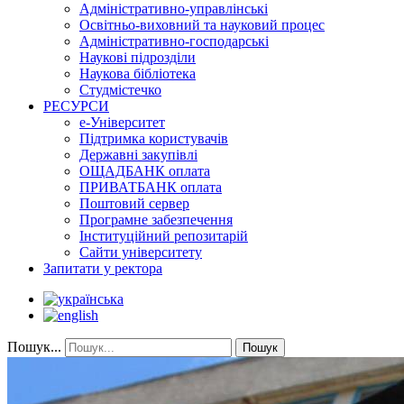
Адміністративно-управлінські
Освітньо-виховний та науковий процес
Адміністративно-господарські
Наукові підрозділи
Наукова бібліотека
Студмістечко
РЕСУРСИ
е-Університет
Підтримка користувачів
Державні закупівлі
ОЩАДБАНК оплата
ПРИВАТБАНК оплата
Поштовий сервер
Програмне забезпечення
Інституційний репозитарій
Сайти університету
Запитати у ректора
Пошук...
Пошук