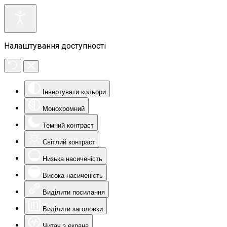
Налаштування доступності
Інвертувати кольори
Монохромний
Темний контраст
Світлий контраст
Низька насиченість
Висока насиченість
Виділити посилання
Виділити заголовки
Читач з екрана