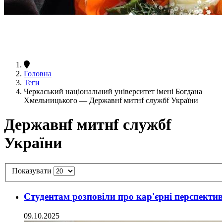
Головна
Теги
Черкаський національний університет імені Богдана
Хмельницького — Державнf митнf службf України
Державнf митнf службf
України
Показувати
Студентам розповіли про кар'єрні перспектив
09.10.2025