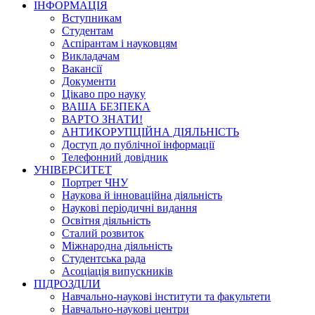
ІНФОРМАЦІЯ
Вступникам
Студентам
Аспірантам і науковцям
Викладачам
Вакансії
Документи
Цікаво про науку
ВАША БЕЗПЕКА
ВАРТО ЗНАТИ!
АНТИКОРУПЦІЙНА ДІЯЛЬНІСТЬ
Доступ до публічної інформації
Телефонний довідник
УНІВЕРСИТЕТ
Портрет ЧНУ
Наукова й інноваційна діяльність
Наукові періодичні видання
Освітня діяльність
Сталий розвиток
Міжнародна діяльність
Студентська рада
Асоціація випускників
ПІДРОЗДІЛИ
Навчально-наукові інститути та факультети
Навчально-наукові центри