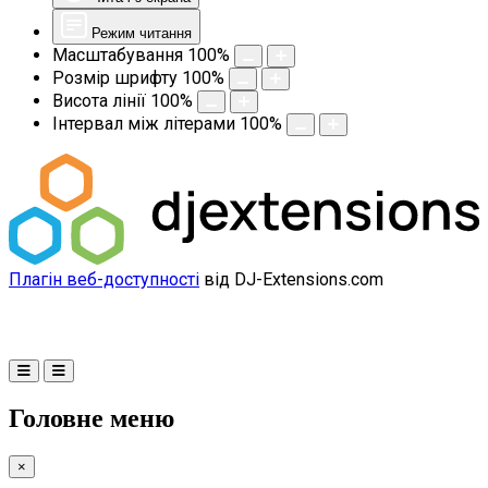
Режим читання
Масштабування
100
%
Розмір шрифту
100
%
Висота лінії
100
%
Інтервал між літерами
100
%
Плагін веб-доступності
від DJ-Extensions.com
Головне меню
×