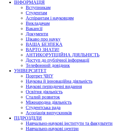
ІНФОРМАЦІЯ
Вступникам
Студентам
Аспірантам і науковцям
Викладачам
Вакансії
Документи
Цікаво про науку
ВАША БЕЗПЕКА
ВАРТО ЗНАТИ!
АНТИКОРУПЦІЙНА ДІЯЛЬНІСТЬ
Доступ до публічної інформації
Телефонний довідник
УНІВЕРСИТЕТ
Портрет ЧНУ
Наукова й інноваційна діяльність
Наукові періодичні видання
Освітня діяльність
Сталий розвиток
Міжнародна діяльність
Студентська рада
Асоціація випускників
ПІДРОЗДІЛИ
Навчально-наукові інститути та факультети
Навчально-наукові центри