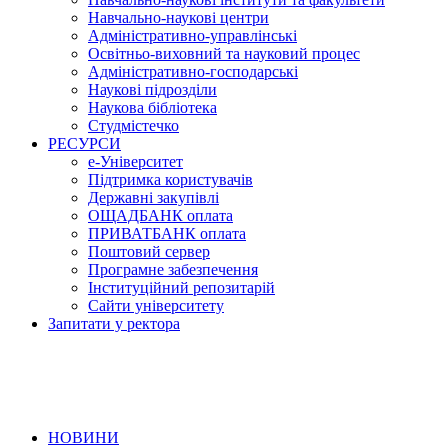
Навчально-наукові центри
Адміністративно-управлінські
Освітньо-виховний та науковий процес
Адміністративно-господарські
Наукові підрозділи
Наукова бібліотека
Студмістечко
РЕСУРСИ
е-Університет
Підтримка користувачів
Державні закупівлі
ОЩАДБАНК оплата
ПРИВАТБАНК оплата
Поштовий сервер
Програмне забезпечення
Інституційний репозитарій
Сайти університету
Запитати у ректора
НОВИНИ