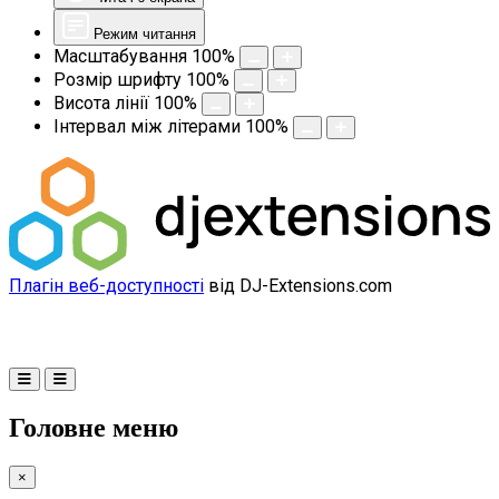
Режим читання
Масштабування
100
%
Розмір шрифту
100
%
Висота лінії
100
%
Інтервал між літерами
100
%
Плагін веб-доступності
від DJ-Extensions.com
Головне меню
×