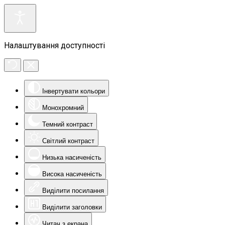
Налаштування доступності
Інвертувати кольори
Монохромний
Темний контраст
Світлий контраст
Низька насиченість
Висока насиченість
Виділити посилання
Виділити заголовки
Читач з екрана