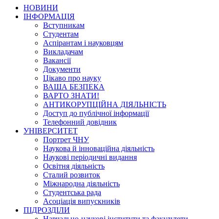
НОВИНИ
ІНФОРМАЦІЯ
Вступникам
Студентам
Аспірантам і науковцям
Викладачам
Вакансії
Документи
Цікаво про науку
ВАША БЕЗПЕКА
ВАРТО ЗНАТИ!
АНТИКОРУПЦІЙНА ДІЯЛЬНІСТЬ
Доступ до публічної інформації
Телефонний довідник
УНІВЕРСИТЕТ
Портрет ЧНУ
Наукова й інноваційна діяльність
Наукові періодичні видання
Освітня діяльність
Сталий розвиток
Міжнародна діяльність
Студентська рада
Асоціація випускників
ПІДРОЗДІЛИ
Навчально-наукові інститути та факультети