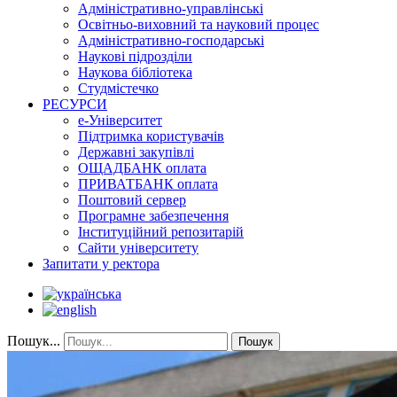
Адміністративно-управлінські
Освітньо-виховний та науковий процес
Адміністративно-господарські
Наукові підрозділи
Наукова бібліотека
Студмістечко
РЕСУРСИ
е-Університет
Підтримка користувачів
Державні закупівлі
ОЩАДБАНК оплата
ПРИВАТБАНК оплата
Поштовий сервер
Програмне забезпечення
Інституційний репозитарій
Сайти університету
Запитати у ректора
Пошук...
Пошук