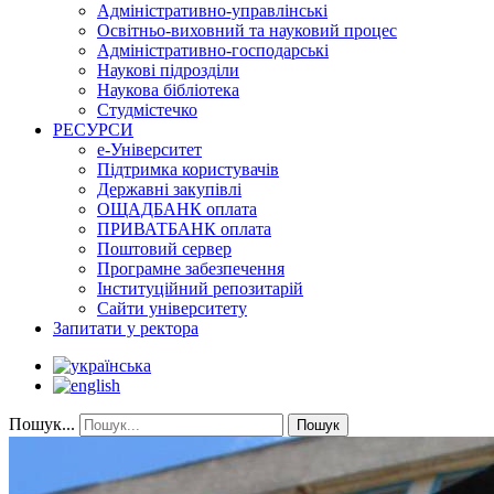
Адміністративно-управлінські
Освітньо-виховний та науковий процес
Адміністративно-господарські
Наукові підрозділи
Наукова бібліотека
Студмістечко
РЕСУРСИ
е-Університет
Підтримка користувачів
Державні закупівлі
ОЩАДБАНК оплата
ПРИВАТБАНК оплата
Поштовий сервер
Програмне забезпечення
Інституційний репозитарій
Сайти університету
Запитати у ректора
Пошук...
Пошук