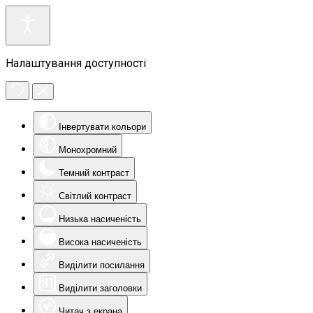
Налаштування доступності
Інвертувати кольори
Монохромний
Темний контраст
Світлий контраст
Низька насиченість
Висока насиченість
Виділити посилання
Виділити заголовки
Читач з екрана