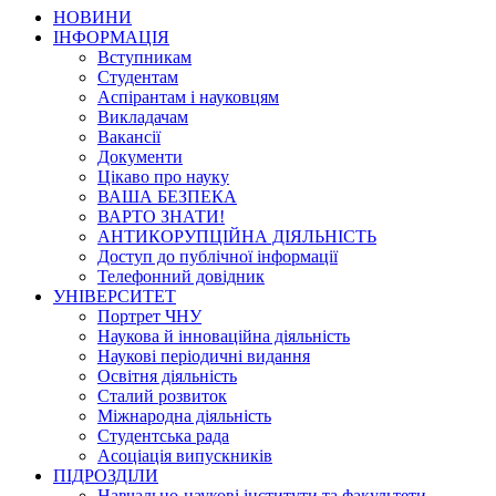
НОВИНИ
ІНФОРМАЦІЯ
Вступникам
Студентам
Аспірантам і науковцям
Викладачам
Вакансії
Документи
Цікаво про науку
ВАША БЕЗПЕКА
ВАРТО ЗНАТИ!
АНТИКОРУПЦІЙНА ДІЯЛЬНІСТЬ
Доступ до публічної інформації
Телефонний довідник
УНІВЕРСИТЕТ
Портрет ЧНУ
Наукова й інноваційна діяльність
Наукові періодичні видання
Освітня діяльність
Сталий розвиток
Міжнародна діяльність
Студентська рада
Асоціація випускників
ПІДРОЗДІЛИ
Навчально-наукові інститути та факультети