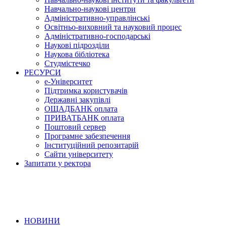
Навчально-наукові центри
Адміністративно-управлінські
Освітньо-виховний та науковий процес
Адміністративно-господарські
Наукові підрозділи
Наукова бібліотека
Студмістечко
РЕСУРСИ
е-Університет
Підтримка користувачів
Державні закупівлі
ОЩАДБАНК оплата
ПРИВАТБАНК оплата
Поштовий сервер
Програмне забезпечення
Інституційний репозитарій
Сайти університету
Запитати у ректора
НОВИНИ