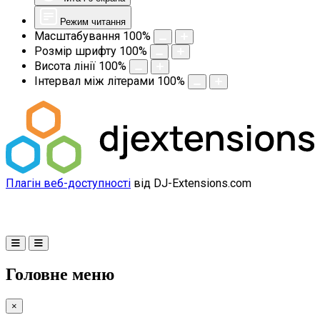
Режим читання
Масштабування
100
%
Розмір шрифту
100
%
Висота лінії
100
%
Інтервал між літерами
100
%
Плагін веб-доступності
від DJ-Extensions.com
Головне меню
×