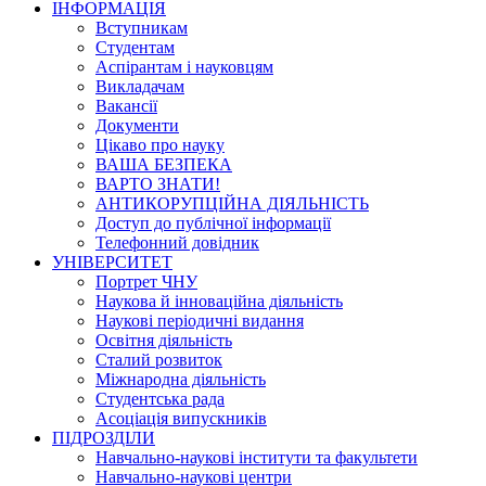
ІНФОРМАЦІЯ
Вступникам
Студентам
Аспірантам і науковцям
Викладачам
Вакансії
Документи
Цікаво про науку
ВАША БЕЗПЕКА
ВАРТО ЗНАТИ!
АНТИКОРУПЦІЙНА ДІЯЛЬНІСТЬ
Доступ до публічної інформації
Телефонний довідник
УНІВЕРСИТЕТ
Портрет ЧНУ
Наукова й інноваційна діяльність
Наукові періодичні видання
Освітня діяльність
Сталий розвиток
Міжнародна діяльність
Студентська рада
Асоціація випускників
ПІДРОЗДІЛИ
Навчально-наукові інститути та факультети
Навчально-наукові центри