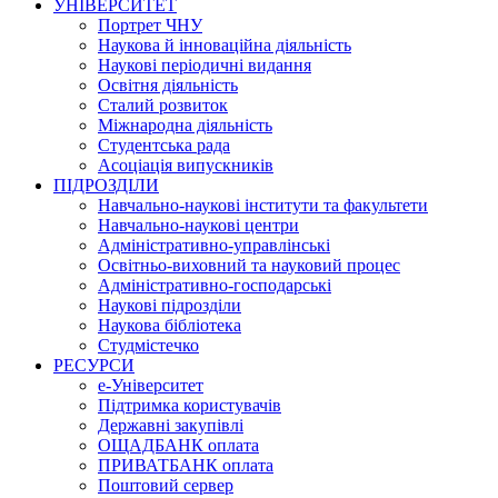
УНІВЕРСИТЕТ
Портрет ЧНУ
Наукова й інноваційна діяльність
Наукові періодичні видання
Освітня діяльність
Сталий розвиток
Міжнародна діяльність
Студентська рада
Асоціація випускників
ПІДРОЗДІЛИ
Навчально-наукові інститути та факультети
Навчально-наукові центри
Адміністративно-управлінські
Освітньо-виховний та науковий процес
Адміністративно-господарські
Наукові підрозділи
Наукова бібліотека
Студмістечко
РЕСУРСИ
е-Університет
Підтримка користувачів
Державні закупівлі
ОЩАДБАНК оплата
ПРИВАТБАНК оплата
Поштовий сервер