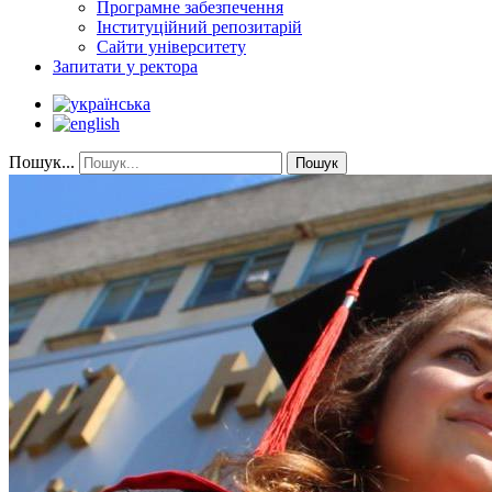
Програмне забезпечення
Інституційний репозитарій
Сайти університету
Запитати у ректора
Пошук...
Пошук