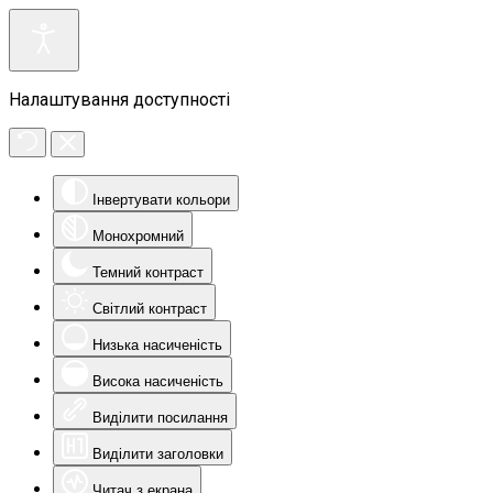
Налаштування доступності
Інвертувати кольори
Монохромний
Темний контраст
Світлий контраст
Низька насиченість
Висока насиченість
Виділити посилання
Виділити заголовки
Читач з екрана