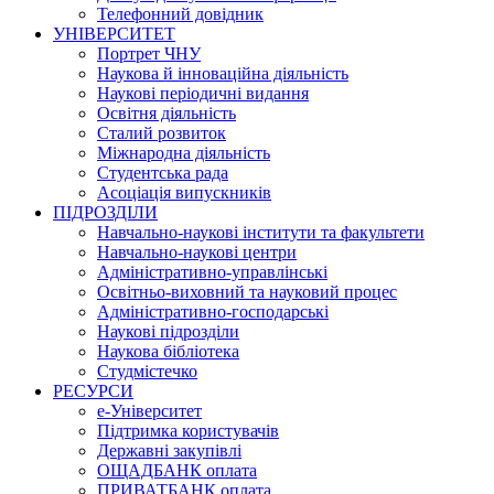
Телефонний довідник
УНІВЕРСИТЕТ
Портрет ЧНУ
Наукова й інноваційна діяльність
Наукові періодичні видання
Освітня діяльність
Сталий розвиток
Міжнародна діяльність
Студентська рада
Асоціація випускників
ПІДРОЗДІЛИ
Навчально-наукові інститути та факультети
Навчально-наукові центри
Адміністративно-управлінські
Освітньо-виховний та науковий процес
Адміністративно-господарські
Наукові підрозділи
Наукова бібліотека
Студмістечко
РЕСУРСИ
е-Університет
Підтримка користувачів
Державні закупівлі
ОЩАДБАНК оплата
ПРИВАТБАНК оплата