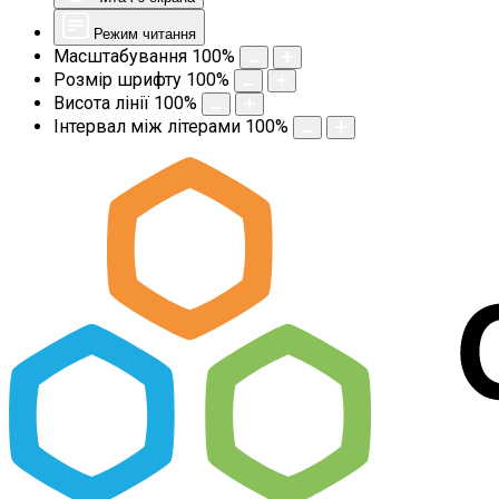
Режим читання
Масштабування
100
%
Розмір шрифту
100
%
Висота лінії
100
%
Інтервал між літерами
100
%