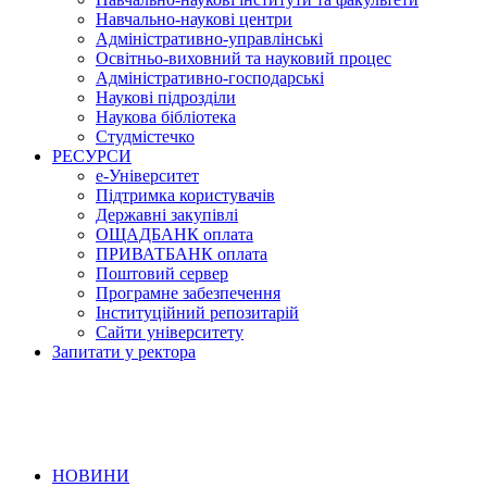
Навчально-наукові центри
Адміністративно-управлінські
Освітньо-виховний та науковий процес
Адміністративно-господарські
Наукові підрозділи
Наукова бібліотека
Студмістечко
РЕСУРСИ
е-Університет
Підтримка користувачів
Державні закупівлі
ОЩАДБАНК оплата
ПРИВАТБАНК оплата
Поштовий сервер
Програмне забезпечення
Інституційний репозитарій
Сайти університету
Запитати у ректора
НОВИНИ