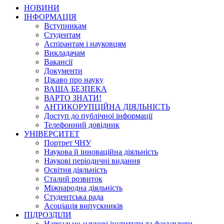
НОВИНИ
ІНФОРМАЦІЯ
Вступникам
Студентам
Аспірантам і науковцям
Викладачам
Вакансії
Документи
Цікаво про науку
ВАША БЕЗПЕКА
ВАРТО ЗНАТИ!
АНТИКОРУПЦІЙНА ДІЯЛЬНІСТЬ
Доступ до публічної інформації
Телефонний довідник
УНІВЕРСИТЕТ
Портрет ЧНУ
Наукова й інноваційна діяльність
Наукові періодичні видання
Освітня діяльність
Сталий розвиток
Міжнародна діяльність
Студентська рада
Асоціація випускників
ПІДРОЗДІЛИ
Навчально-наукові інститути та факультети