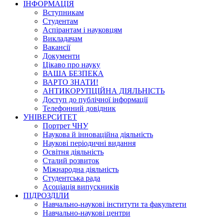
ІНФОРМАЦІЯ
Вступникам
Студентам
Аспірантам і науковцям
Викладачам
Вакансії
Документи
Цікаво про науку
ВАША БЕЗПЕКА
ВАРТО ЗНАТИ!
АНТИКОРУПЦІЙНА ДІЯЛЬНІСТЬ
Доступ до публічної інформації
Телефонний довідник
УНІВЕРСИТЕТ
Портрет ЧНУ
Наукова й інноваційна діяльність
Наукові періодичні видання
Освітня діяльність
Сталий розвиток
Міжнародна діяльність
Студентська рада
Асоціація випускників
ПІДРОЗДІЛИ
Навчально-наукові інститути та факультети
Навчально-наукові центри