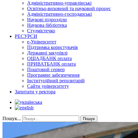
Адміністративно-управлінські
Освітньо-виховний та науковий процес
Адміністративно-господарські
Наукові підрозділи
Наукова бібліотека
Студмістечко
РЕСУРСИ
е-Університет
Підтримка користувачів
Державні закупівлі
ОЩАДБАНК оплата
ПРИВАТБАНК оплата
Поштовий сервер
Програмне забезпечення
Інституційний репозитарій
Сайти університету
Запитати у ректора
Пошук...
Пошук