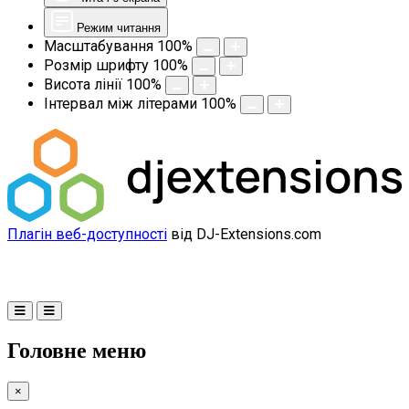
Режим читання
Масштабування
100
%
Розмір шрифту
100
%
Висота лінії
100
%
Інтервал між літерами
100
%
Плагін веб-доступності
від DJ-Extensions.com
Головне меню
×