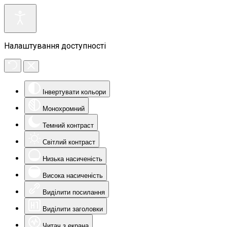
Налаштування доступності
Інвертувати кольори
Монохромний
Темний контраст
Світлий контраст
Низька насиченість
Висока насиченість
Виділити посилання
Виділити заголовки
Читач з екрана