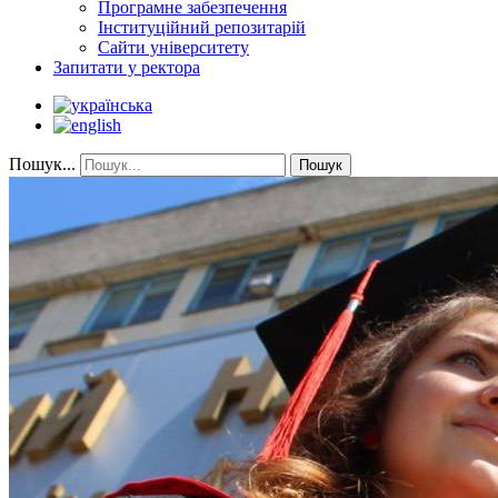
Програмне забезпечення
Інституційний репозитарій
Сайти університету
Запитати у ректора
Пошук...
Пошук