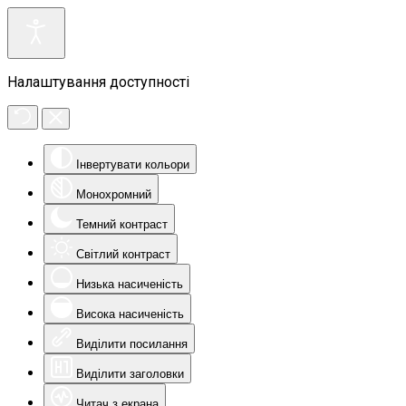
Налаштування доступності
Інвертувати кольори
Монохромний
Темний контраст
Світлий контраст
Низька насиченість
Висока насиченість
Виділити посилання
Виділити заголовки
Читач з екрана