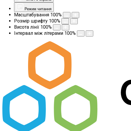
Режим читання
Масштабування
100
%
Розмір шрифту
100
%
Висота лінії
100
%
Інтервал між літерами
100
%