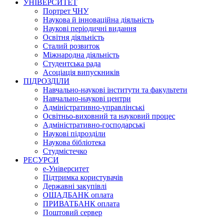
УНІВЕРСИТЕТ
Портрет ЧНУ
Наукова й інноваційна діяльність
Наукові періодичні видання
Освітня діяльність
Сталий розвиток
Міжнародна діяльність
Студентська рада
Асоціація випускників
ПІДРОЗДІЛИ
Навчально-наукові інститути та факультети
Навчально-наукові центри
Адміністративно-управлінські
Освітньо-виховний та науковий процес
Адміністративно-господарські
Наукові підрозділи
Наукова бібліотека
Студмістечко
РЕСУРСИ
е-Університет
Підтримка користувачів
Державні закупівлі
ОЩАДБАНК оплата
ПРИВАТБАНК оплата
Поштовий сервер