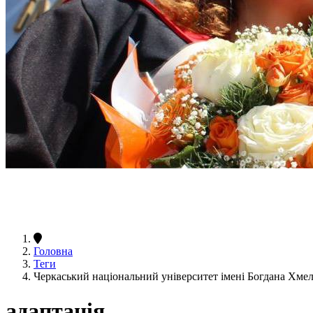
Головна
Теги
Черкаський національний університет імені Богдана Хме
адаптація