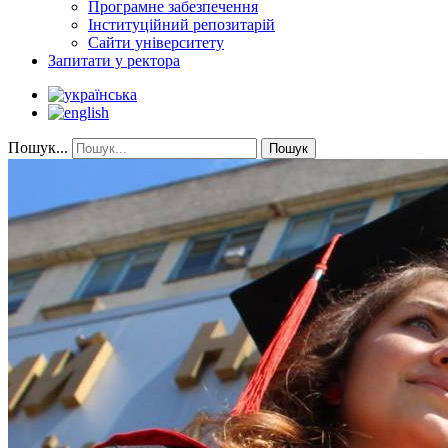
Програмне забезпечення
Інституційний репозитарій
Сайти університету
Запитати у ректора
Пошук...
Пошук