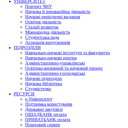
УНІВЕРСИТЕТ
Портрет ЧНУ
Наукова й інноваційна діяльність
Наукові періодичні видання
Освітня діяльність
Сталий розвиток
Міжнародна діяльність
Студентська рада
Асоціація випускників
ПІДРОЗДІЛИ
Навчально-наукові інститути та факультети
Навчально-наукові центри
Адміністративно-управлінські
Освітньо-виховний та науковий процес
Адміністративно-господарські
Наукові підрозділи
Наукова бібліотека
Студмістечко
РЕСУРСИ
е-Університет
Підтримка користувачів
Державні закупівлі
ОЩАДБАНК оплата
ПРИВАТБАНК оплата
Поштовий сервер