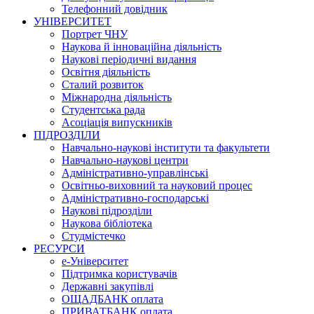
Телефонний довідник
УНІВЕРСИТЕТ
Портрет ЧНУ
Наукова й інноваційна діяльність
Наукові періодичні видання
Освітня діяльність
Сталий розвиток
Міжнародна діяльність
Студентська рада
Асоціація випускників
ПІДРОЗДІЛИ
Навчально-наукові інститути та факультети
Навчально-наукові центри
Адміністративно-управлінські
Освітньо-виховний та науковий процес
Адміністративно-господарські
Наукові підрозділи
Наукова бібліотека
Студмістечко
РЕСУРСИ
е-Університет
Підтримка користувачів
Державні закупівлі
ОЩАДБАНК оплата
ПРИВАТБАНК оплата