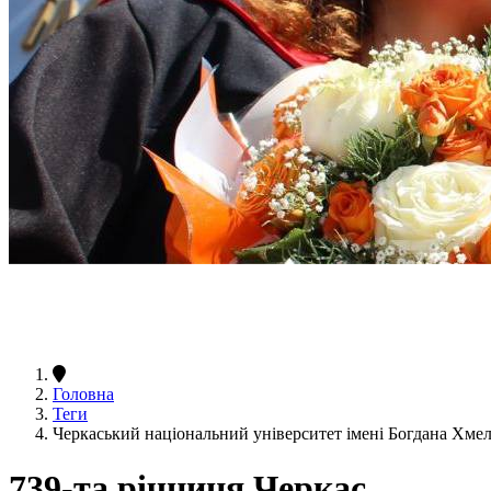
Головна
Теги
Черкаський національний університет імені Богдана Хме
739-та річниця Черкас