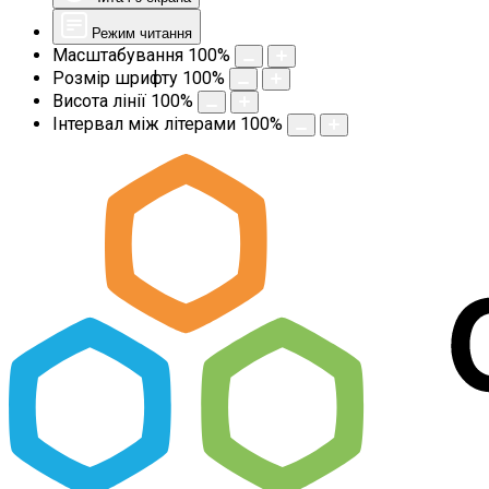
Режим читання
Масштабування
100
%
Розмір шрифту
100
%
Висота лінії
100
%
Інтервал між літерами
100
%