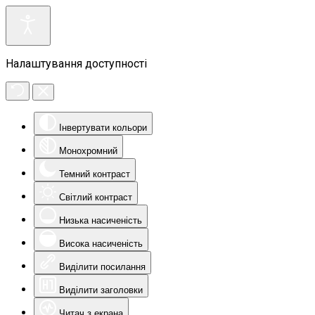
Налаштування доступності
Інвертувати кольори
Монохромний
Темний контраст
Світлий контраст
Низька насиченість
Висока насиченість
Виділити посилання
Виділити заголовки
Читач з екрана