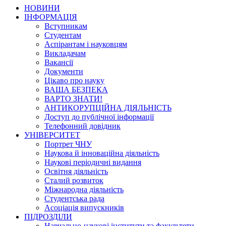
НОВИНИ
ІНФОРМАЦІЯ
Вступникам
Студентам
Аспірантам і науковцям
Викладачам
Вакансії
Документи
Цікаво про науку
ВАША БЕЗПЕКА
ВАРТО ЗНАТИ!
АНТИКОРУПЦІЙНА ДІЯЛЬНІСТЬ
Доступ до публічної інформації
Телефонний довідник
УНІВЕРСИТЕТ
Портрет ЧНУ
Наукова й інноваційна діяльність
Наукові періодичні видання
Освітня діяльність
Сталий розвиток
Міжнародна діяльність
Студентська рада
Асоціація випускників
ПІДРОЗДІЛИ
Навчально-наукові інститути та факультети