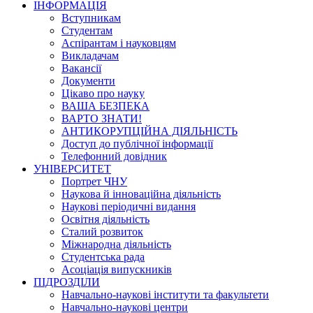
ІНФОРМАЦІЯ
Вступникам
Студентам
Аспірантам і науковцям
Викладачам
Вакансії
Документи
Цікаво про науку
ВАША БЕЗПЕКА
ВАРТО ЗНАТИ!
АНТИКОРУПЦІЙНА ДІЯЛЬНІСТЬ
Доступ до публічної інформації
Телефонний довідник
УНІВЕРСИТЕТ
Портрет ЧНУ
Наукова й інноваційна діяльність
Наукові періодичні видання
Освітня діяльність
Сталий розвиток
Міжнародна діяльність
Студентська рада
Асоціація випускників
ПІДРОЗДІЛИ
Навчально-наукові інститути та факультети
Навчально-наукові центри