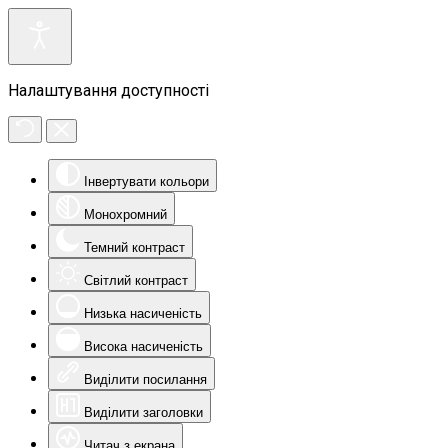
Налаштування доступності
Інвертувати кольори
Монохромний
Темний контраст
Світлий контраст
Низька насиченість
Висока насиченість
Виділити посилання
Виділити заголовки
Читач з екрана