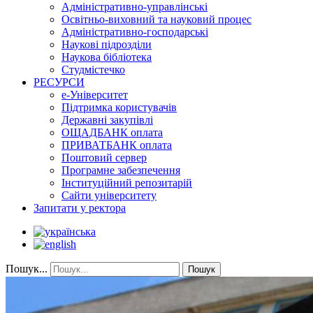
Адміністративно-управлінські
Освітньо-виховний та науковий процес
Адміністративно-господарські
Наукові підрозділи
Наукова бібліотека
Студмістечко
РЕСУРСИ
е-Університет
Підтримка користувачів
Державні закупівлі
ОЩАДБАНК оплата
ПРИВАТБАНК оплата
Поштовий сервер
Програмне забезпечення
Інституційний репозитарій
Сайти університету
Запитати у ректора
Пошук...
Пошук