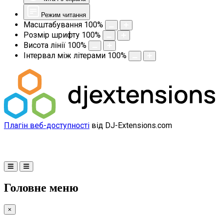
Режим читання
Масштабування
100
%
Розмір шрифту
100
%
Висота лінії
100
%
Інтервал між літерами
100
%
Плагін веб-доступності
від DJ-Extensions.com
Головне меню
×