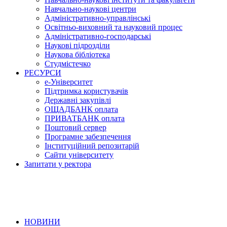
Навчально-наукові центри
Адміністративно-управлінські
Освітньо-виховний та науковий процес
Адміністративно-господарські
Наукові підрозділи
Наукова бібліотека
Студмістечко
РЕСУРСИ
е-Університет
Підтримка користувачів
Державні закупівлі
ОЩАДБАНК оплата
ПРИВАТБАНК оплата
Поштовий сервер
Програмне забезпечення
Інституційний репозитарій
Сайти університету
Запитати у ректора
НОВИНИ