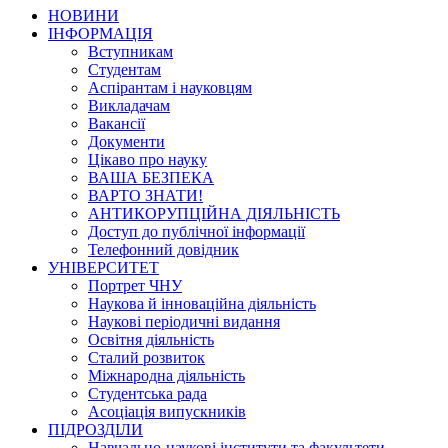
НОВИНИ
ІНФОРМАЦІЯ
Вступникам
Студентам
Аспірантам і науковцям
Викладачам
Вакансії
Документи
Цікаво про науку
ВАША БЕЗПЕКА
ВАРТО ЗНАТИ!
АНТИКОРУПЦІЙНА ДІЯЛЬНІСТЬ
Доступ до публічної інформації
Телефонний довідник
УНІВЕРСИТЕТ
Портрет ЧНУ
Наукова й інноваційна діяльність
Наукові періодичні видання
Освітня діяльність
Сталий розвиток
Міжнародна діяльність
Студентська рада
Асоціація випускників
ПІДРОЗДІЛИ
Навчально-наукові інститути та факультети