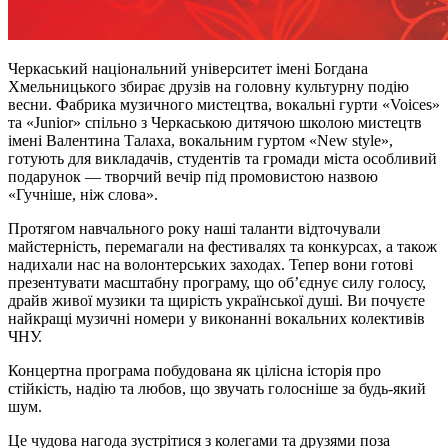
Черкаський національний університет імені Богдана
Хмельницького збирає друзів на головну культурну подію
весни. Фабрика музичного мистецтва, вокальні гурти «Voices»
та «Junior» спільно з Черкаською дитячою школою мистецтв
імені Валентина Талаха, вокальним гуртом «New style»,
готують для викладачів, студентів та громади міста особливий
подарунок — творчий вечір під промовистою назвою
«Гучніше, ніж слова».
Протягом навчального року наші таланти відточували
майстерність, перемагали на фестивалях та конкурсах, а також
надихали нас на волонтерських заходах. Тепер вони готові
презентувати масштабну програму, що об’єднує силу голосу,
драйв живої музики та щирість української душі. Ви почуєте
найкращі музичні номери у виконанні вокальних колективів
ЧНУ.
Концертна програма побудована як цілісна історія про
стійкість, надію та любов, що звучать голосніше за будь-який
шум.
Це чудова нагода зустрітися з колегами та друзями поза