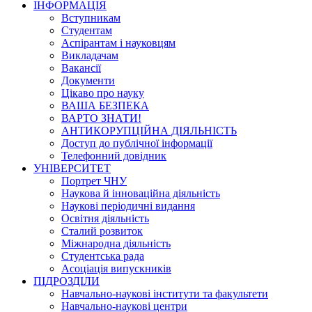
ІНФОРМАЦІЯ
Вступникам
Студентам
Аспірантам і науковцям
Викладачам
Вакансії
Документи
Цікаво про науку
ВАША БЕЗПЕКА
ВАРТО ЗНАТИ!
АНТИКОРУПЦІЙНА ДІЯЛЬНІСТЬ
Доступ до публічної інформації
Телефонний довідник
УНІВЕРСИТЕТ
Портрет ЧНУ
Наукова й інноваційна діяльність
Наукові періодичні видання
Освітня діяльність
Сталий розвиток
Міжнародна діяльність
Студентська рада
Асоціація випускників
ПІДРОЗДІЛИ
Навчально-наукові інститути та факультети
Навчально-наукові центри