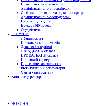
Навчально-наукові центри
Адміністративно-управлінські
Освітньо-виховний та науковий процес
Адміністративно-господарські
Наукові підрозділи
Наукова бібліотека
Студмістечко
РЕСУРСИ
е-Університет
Підтримка користувачів
Державні закупівлі
ОЩАДБАНК оплата
ПРИВАТБАНК оплата
Поштовий сервер
Програмне забезпечення
Інституційний репозитарій
Сайти університету
Запитати у ректора
НОВИНИ