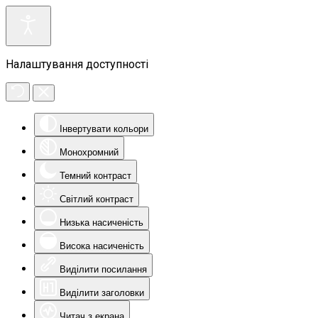
Налаштування доступності
Інвертувати кольори
Монохромний
Темний контраст
Світлий контраст
Низька насиченість
Висока насиченість
Виділити посилання
Виділити заголовки
Читач з екрана