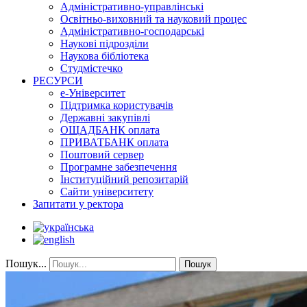
Адміністративно-управлінські
Освітньо-виховний та науковий процес
Адміністративно-господарські
Наукові підрозділи
Наукова бібліотека
Студмістечко
РЕСУРСИ
е-Університет
Підтримка користувачів
Державні закупівлі
ОЩАДБАНК оплата
ПРИВАТБАНК оплата
Поштовий сервер
Програмне забезпечення
Інституційний репозитарій
Сайти університету
Запитати у ректора
Пошук...
Пошук