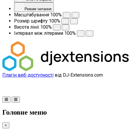
Режим читання
Масштабування
100
%
Розмір шрифту
100
%
Висота лінії
100
%
Інтервал між літерами
100
%
Плагін веб-доступності
від DJ-Extensions.com
Головне меню
×