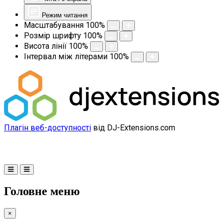
Режим читання
Масштабування
100
%
Розмір шрифту
100
%
Висота лінії
100
%
Інтервал між літерами
100
%
Плагін веб-доступності
від DJ-Extensions.com
Головне меню
×