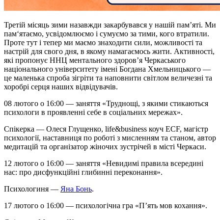
Третій місяць зими назавжди закарбувався у нашій пам’яті. Ми
пам‘ятаємо, усвідомлюємо і сумуємо за тими, кого втратили.
Проте тут і тепер ми маємо знаходити сили, можливості та
настрій для свого дня, в якому намагаємось жити. Активності,
які пропонує ННЦ ментального здоров’я Черкаського
національного університету імені Богдана Хмельницького —
це маленька спроба зігріти та наповнити світлом величезні та
хоробрі серця наших відвідувачів.
08 лютого о 16:00 — заняття «Труднощі, з якими стикаються
психологи в проявленні себе в соціальних мережах».
Спікерка — Олеся Глущенко, life&business коуч ECF, магістр
психології, наставниця по роботі з мисленням та станом, автор
медитацій та організатор жіночих зустрічей в місті Черкаси.
12 лютого о 16:00 — заняття «Невидимі правила всередині
нас: про дисфункційні глибинні переконання».
Психологиня —
Яна Бонь
.
17 лютого о 16:00 — психологічна гра «Пʼять мов кохання».