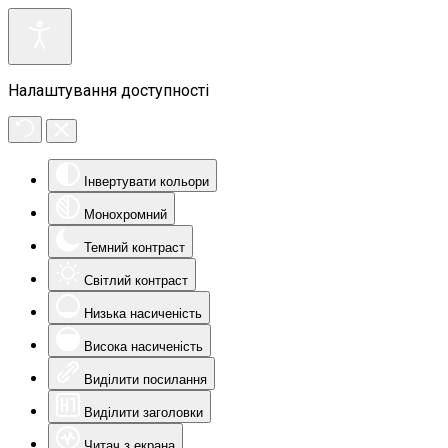
Налаштування доступності
Інвертувати кольори
Монохромний
Темний контраст
Світлий контраст
Низька насиченість
Висока насиченість
Виділити посилання
Виділити заголовки
Читач з екрана