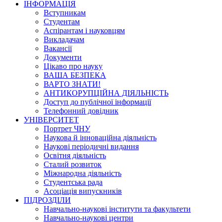
ІНФОРМАЦІЯ
Вступникам
Студентам
Аспірантам і науковцям
Викладачам
Вакансії
Документи
Цікаво про науку
ВАША БЕЗПЕКА
ВАРТО ЗНАТИ!
АНТИКОРУПЦІЙНА ДІЯЛЬНІСТЬ
Доступ до публічної інформації
Телефонний довідник
УНІВЕРСИТЕТ
Портрет ЧНУ
Наукова й інноваційна діяльність
Наукові періодичні видання
Освітня діяльність
Сталий розвиток
Міжнародна діяльність
Студентська рада
Асоціація випускників
ПІДРОЗДІЛИ
Навчально-наукові інститути та факультети
Навчально-наукові центри