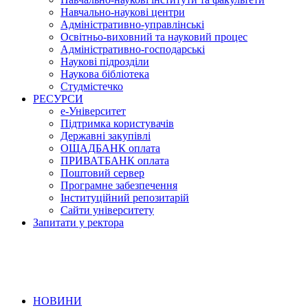
Навчально-наукові центри
Адміністративно-управлінські
Освітньо-виховний та науковий процес
Адміністративно-господарські
Наукові підрозділи
Наукова бібліотека
Студмістечко
РЕСУРСИ
е-Університет
Підтримка користувачів
Державні закупівлі
ОЩАДБАНК оплата
ПРИВАТБАНК оплата
Поштовий сервер
Програмне забезпечення
Інституційний репозитарій
Сайти університету
Запитати у ректора
НОВИНИ