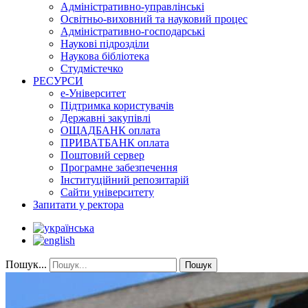
Адміністративно-управлінські
Освітньо-виховний та науковий процес
Адміністративно-господарські
Наукові підрозділи
Наукова бібліотека
Студмістечко
РЕСУРСИ
е-Університет
Підтримка користувачів
Державні закупівлі
ОЩАДБАНК оплата
ПРИВАТБАНК оплата
Поштовий сервер
Програмне забезпечення
Інституційний репозитарій
Сайти університету
Запитати у ректора
Пошук...
Пошук