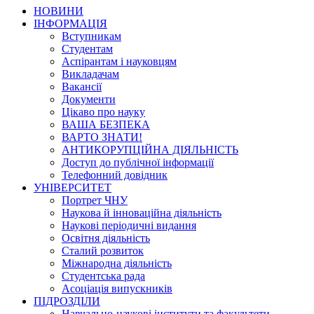
НОВИНИ
ІНФОРМАЦІЯ
Вступникам
Студентам
Аспірантам і науковцям
Викладачам
Вакансії
Документи
Цікаво про науку
ВАША БЕЗПЕКА
ВАРТО ЗНАТИ!
АНТИКОРУПЦІЙНА ДІЯЛЬНІСТЬ
Доступ до публічної інформації
Телефонний довідник
УНІВЕРСИТЕТ
Портрет ЧНУ
Наукова й інноваційна діяльність
Наукові періодичні видання
Освітня діяльність
Сталий розвиток
Міжнародна діяльність
Студентська рада
Асоціація випускників
ПІДРОЗДІЛИ
Навчально-наукові інститути та факультети