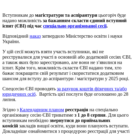
Вступникам до
магістратури та аспірантури
цьогоріч буде
надано можливість
за бажанням скласти єдиний вступний
іспит (ЄВІ) під час
спеціально організованої сесії
.
Відповідний
наказ
затвердило Міністерство освіти і науки
України.
У цій сесії можуть взяти участь вступники, які не
реєструвалися для участі в основній або додатковій сесіях ЄВІ,
а також яких було зареєстровано, але вони не з’явилися на
іспит. Крім того, можливість скласти ЄВІ надано тим, хто
бажає покращити свій результат і скористатися додатковим
шансом для вступу до аспірантури / магістратури у 2025 році.
Спецсесію ЄВІ проводять
за рахунок коштів фізичних та/або
юридичних осіб
. Вартість цієї послуги буде оголошено до 28
липня.
Згідно з
Календарним планом
реєстрація
на спеціально
організовану сесію ЄВІ триватиме
з 1 до 8 серпня
. Для цього
вступникам необхідно
звернутися до приймальних
комісій
закладів вищої освіти, куди вони планують вступати.
Докладніше ознайомитися з процедурою реєстрації для участі