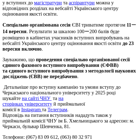
у вступних до
магістратури
та
аспірантури
можна у
відповідних розділах на вебсайті Українського центру
оцінювання якості освіти.
Спеціально організована сесія
ЄВІ триватиме протягом
11
ー
14 вересня
. Результати за шкалою 100ー200 балів буде
розміщено в кабінетах учасників вступних випробувань на
вебсайті Українського центру оцінювання якості освіти
до 23
вересня включно
.
Зауважимо, що
проведення спеціально організованої сесії
єдиного фахового вступного випробування (ЄФВВ)
та єдиного вступного випробування з методології наукових
досліджень (ЄВВ) не передбачено
.
Детальніше про вступну кампанію та умови вступу до
Черкаського національного університету у 2025 році
шукайте
на сайті ЧНУ
та
на
сторінках університету
й приймальної
комісії в
Іnstagram
та
Телеграм
.
Відповідь на питання вступників нададуть також у
приймальній комісії ЧНУ ім Б. Хмельницького за адресою: м.
Черкаси, бульвар Шевченка, 81.
Телефони: (067) 83 09 612, (063) 80 32 971