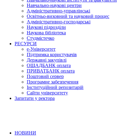
Навчально-наукові центри
Адміністративно-управлінські
Освітньо-виховний та науковий процес
Адміністративно-господарські
Наукові підрозділи
Наукова бібліотека
Студмістечко
РЕСУРСИ
е-Університет
Підтримка користувачів
Державні закупівлі
ОЩАДБАНК оплата
ПРИВАТБАНК оплата
Поштовий сервер
Програмне забезпечення
Інституційний репозитарій
Сайти університету
Запитати у ректора
НОВИНИ