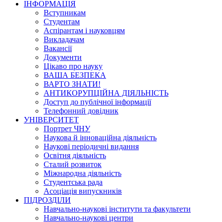
ІНФОРМАЦІЯ
Вступникам
Студентам
Аспірантам і науковцям
Викладачам
Вакансії
Документи
Цікаво про науку
ВАША БЕЗПЕКА
ВАРТО ЗНАТИ!
АНТИКОРУПЦІЙНА ДІЯЛЬНІСТЬ
Доступ до публічної інформації
Телефонний довідник
УНІВЕРСИТЕТ
Портрет ЧНУ
Наукова й інноваційна діяльність
Наукові періодичні видання
Освітня діяльність
Сталий розвиток
Міжнародна діяльність
Студентська рада
Асоціація випускників
ПІДРОЗДІЛИ
Навчально-наукові інститути та факультети
Навчально-наукові центри