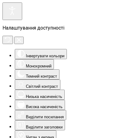
Налаштування доступності
Інвертувати кольори
Монохромний
Темний контраст
Світлий контраст
Низька насиченість
Висока насиченість
Виділити посилання
Виділити заголовки
Читач з екрана