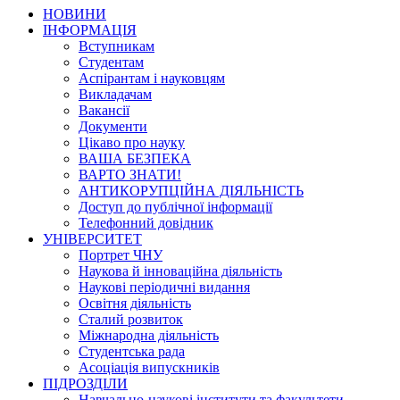
НОВИНИ
ІНФОРМАЦІЯ
Вступникам
Студентам
Аспірантам і науковцям
Викладачам
Вакансії
Документи
Цікаво про науку
ВАША БЕЗПЕКА
ВАРТО ЗНАТИ!
АНТИКОРУПЦІЙНА ДІЯЛЬНІСТЬ
Доступ до публічної інформації
Телефонний довідник
УНІВЕРСИТЕТ
Портрет ЧНУ
Наукова й інноваційна діяльність
Наукові періодичні видання
Освітня діяльність
Сталий розвиток
Міжнародна діяльність
Студентська рада
Асоціація випускників
ПІДРОЗДІЛИ
Навчально-наукові інститути та факультети