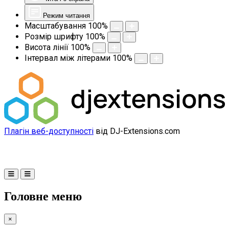
Режим читання
Масштабування
100
%
Розмір шрифту
100
%
Висота лінії
100
%
Інтервал між літерами
100
%
Плагін веб-доступності
від DJ-Extensions.com
Головне меню
×