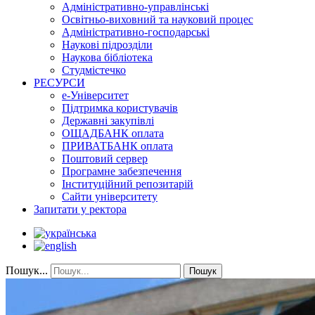
Адміністративно-управлінські
Освітньо-виховний та науковий процес
Адміністративно-господарські
Наукові підрозділи
Наукова бібліотека
Студмістечко
РЕСУРСИ
е-Університет
Підтримка користувачів
Державні закупівлі
ОЩАДБАНК оплата
ПРИВАТБАНК оплата
Поштовий сервер
Програмне забезпечення
Інституційний репозитарій
Сайти університету
Запитати у ректора
Пошук...
Пошук