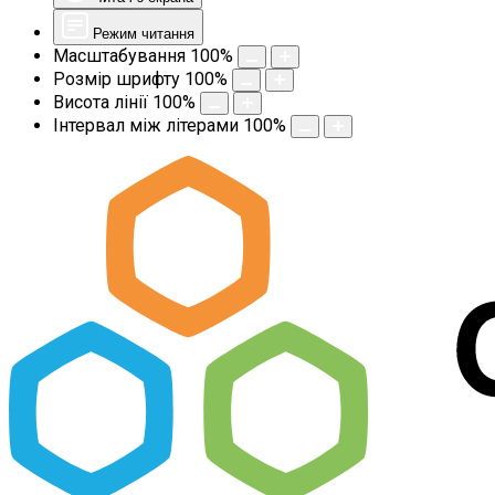
Режим читання
Масштабування
100
%
Розмір шрифту
100
%
Висота лінії
100
%
Інтервал між літерами
100
%