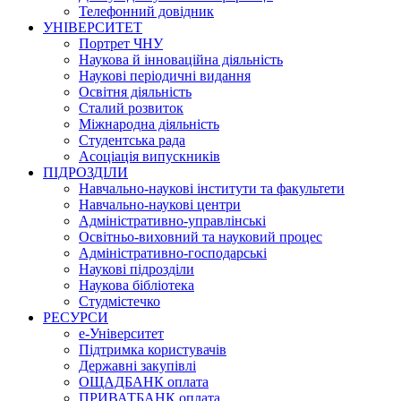
Телефонний довідник
УНІВЕРСИТЕТ
Портрет ЧНУ
Наукова й інноваційна діяльність
Наукові періодичні видання
Освітня діяльність
Сталий розвиток
Міжнародна діяльність
Студентська рада
Асоціація випускників
ПІДРОЗДІЛИ
Навчально-наукові інститути та факультети
Навчально-наукові центри
Адміністративно-управлінські
Освітньо-виховний та науковий процес
Адміністративно-господарські
Наукові підрозділи
Наукова бібліотека
Студмістечко
РЕСУРСИ
е-Університет
Підтримка користувачів
Державні закупівлі
ОЩАДБАНК оплата
ПРИВАТБАНК оплата