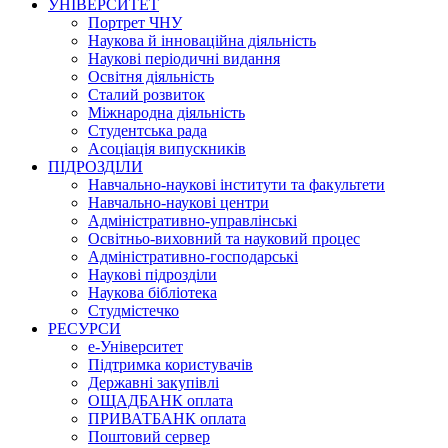
УНІВЕРСИТЕТ
Портрет ЧНУ
Наукова й інноваційна діяльність
Наукові періодичні видання
Освітня діяльність
Сталий розвиток
Міжнародна діяльність
Студентська рада
Асоціація випускників
ПІДРОЗДІЛИ
Навчально-наукові інститути та факультети
Навчально-наукові центри
Адміністративно-управлінські
Освітньо-виховний та науковий процес
Адміністративно-господарські
Наукові підрозділи
Наукова бібліотека
Студмістечко
РЕСУРСИ
е-Університет
Підтримка користувачів
Державні закупівлі
ОЩАДБАНК оплата
ПРИВАТБАНК оплата
Поштовий сервер