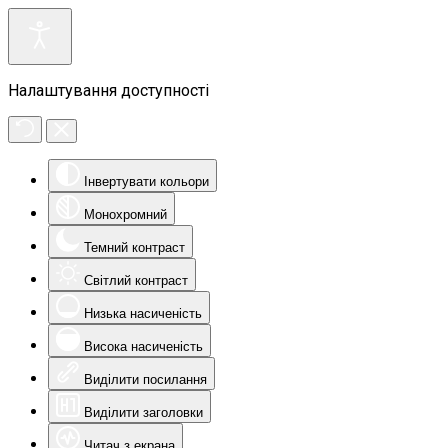
Налаштування доступності
Інвертувати кольори
Монохромний
Темний контраст
Світлий контраст
Низька насиченість
Висока насиченість
Виділити посилання
Виділити заголовки
Читач з екрана