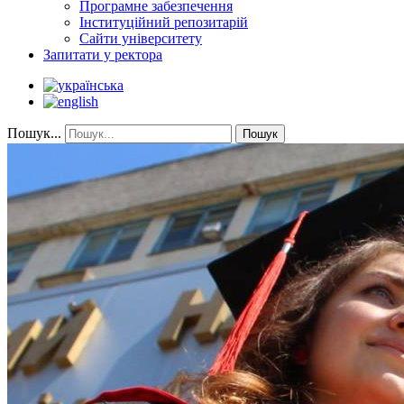
Програмне забезпечення
Інституційний репозитарій
Сайти університету
Запитати у ректора
Пошук...
Пошук