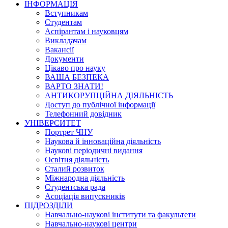
ІНФОРМАЦІЯ
Вступникам
Студентам
Аспірантам і науковцям
Викладачам
Вакансії
Документи
Цікаво про науку
ВАША БЕЗПЕКА
ВАРТО ЗНАТИ!
АНТИКОРУПЦІЙНА ДІЯЛЬНІСТЬ
Доступ до публічної інформації
Телефонний довідник
УНІВЕРСИТЕТ
Портрет ЧНУ
Наукова й інноваційна діяльність
Наукові періодичні видання
Освітня діяльність
Сталий розвиток
Міжнародна діяльність
Студентська рада
Асоціація випускників
ПІДРОЗДІЛИ
Навчально-наукові інститути та факультети
Навчально-наукові центри