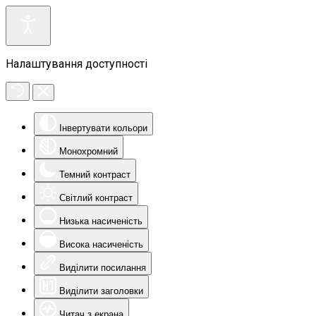
Налаштування доступності
Інвертувати кольори
Монохромний
Темний контраст
Світлий контраст
Низька насиченість
Висока насиченість
Виділити посилання
Виділити заголовки
Читач з екрана