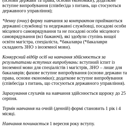
(основи держави та права, основи економіки); додаткове
вступне випробування (співбесіда з питань, що стосуються
державного управління);
*денну (очну)
форму навчання
за контрактом
приймаються
державні службовці та недержавні службовці, посадові особи
місцевого самоврядування та не посадові особи місцевого
самоврядування (всі бажаючі), які здобули ступінь вищої
освіти магістра, спеціаліста, *бакалавра (*бакалаври
складають ЗНО з іноземної мови).
Конкурсний відбір осіб на навчання здійснюється за
результатами вступних випробувань
: вступний іспит із
іноземної мови для спеціалістів і магістрів,
ЗНО
– лише для
бакалаврів; фахове вступне випробування (основи держави та
права, основи економіки); додаткове вступне випробування
(співбесіда з питань, що стосуються державного управління).
Зарахування
слухачів на навчання здійснюється щороку до 25
серпня.
Термін навчання
на очній (денній) формі становить 1 рік і 4
місяці.
Навчання починається
1 вересня року вступу.