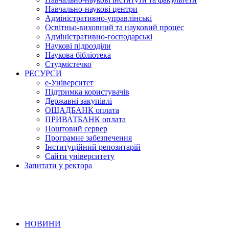
Навчально-наукові центри
Адміністративно-управлінські
Освітньо-виховний та науковий процес
Адміністративно-господарські
Наукові підрозділи
Наукова бібліотека
Студмістечко
РЕСУРСИ
е-Університет
Підтримка користувачів
Державні закупівлі
ОЩАДБАНК оплата
ПРИВАТБАНК оплата
Поштовий сервер
Програмне забезпечення
Інституційний репозитарій
Сайти університету
Запитати у ректора
НОВИНИ