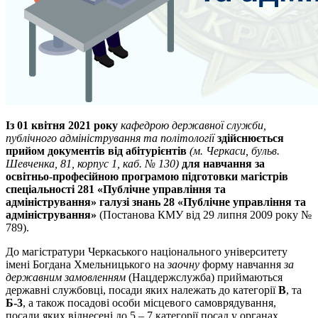
Із 01 квітня 2021 року
кафедрою державної служби,
публічного адміністрування та політології
здійснюється
прийом документів від абітурієнтів
(м. Черкаси, бульв.
Шевченка, 81, корпус 1, каб. № 130)
для навчання за
освітньо-професійною програмою підготовки магістрів
спеціальності 281 «Публічне управління та
адміністрування» галузі знань 28 «Публічне управління та
адміністрування»
(Постанова КМУ від 29 липня 2009 року №
789).
До магістратури Черкаського національного університету
імені Богдана Хмельницького на
заочну
форму навчання
за
державним замовленням
(Нацдержслужба) приймаються
державні службовці, посади яких належать до категорії
В
, та
Б-3
, а також посадові особи місцевого самоврядування,
посади яких віднесені до 5 – 7 категорії посад у органах