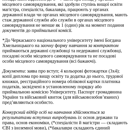
місцевого самоврядування, які здобули ступінь вищої освіти
магістра, спеціаліста, бакалавра, працюють у органах
державної влади чи органах місцевого самоврядування, мають
стаж державної служби або служби в органах місцевого
самоврядування не менше як 1 (один) рік на момент подання
документів до приймальної комісії.
*До Черкаського національного університету імені Богдана
Хмельницького на
заочну
форму навчання
за контрактом
приймаються державні службовці та недержавні службовці,
посадові особи місцевого самоврядування та не посадові
особи місцевого самоврядування (всі бажаючі).
Документи
: заява про вступ; 4 кольорові фотокартки (3х4);
копії диплома про вищу освіту та додатка до нього, трудової
книжки, реєстраційного номера облікової картки платника
податків, засвідчені в установленому порядку або
приймальною комісією Університету. Паспорт громадянина
України та військовий квиток (для військовозобов’язаних)
пред’являються особисто.
Конкурсний відбір осіб на навчання здійснюється за
результатами вступних випробувань із
: основ держави та
права, основ економіки, (*спеціалісти й магістри — складають
ЄВІ з іноземної мови), (*бакалаври складають єдиний