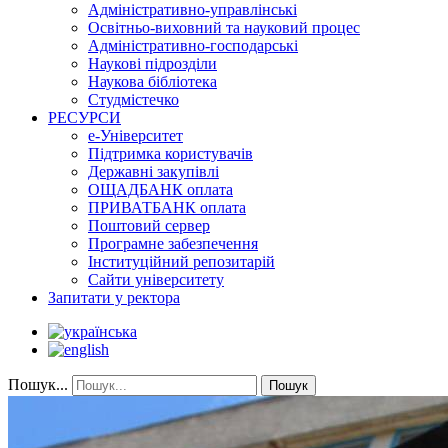
Адміністративно-управлінські
Освітньо-виховний та науковий процес
Адміністративно-господарські
Наукові підрозділи
Наукова бібліотека
Студмістечко
РЕСУРСИ
е-Університет
Підтримка користувачів
Державні закупівлі
ОЩАДБАНК оплата
ПРИВАТБАНК оплата
Поштовий сервер
Програмне забезпечення
Інституційний репозитарій
Сайти університету
Запитати у ректора
Пошук...
Пошук