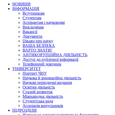
НОВИНИ
ІНФОРМАЦІЯ
Вступникам
Студентам
Аспірантам і науковцям
Викладачам
Вакансії
Документи
Цікаво про науку
ВАША БЕЗПЕКА
ВАРТО ЗНАТИ!
АНТИКОРУПЦІЙНА ДІЯЛЬНІСТЬ
Доступ до публічної інформації
Телефонний довідник
УНІВЕРСИТЕТ
Портрет ЧНУ
Наукова й інноваційна діяльність
Наукові періодичні видання
Освітня діяльність
Сталий розвиток
Міжнародна діяльність
Студентська рада
Асоціація випускників
ПІДРОЗДІЛИ
Навчально-наукові інститути та факультети