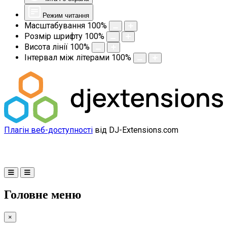
Режим читання
Масштабування
100
%
Розмір шрифту
100
%
Висота лінії
100
%
Інтервал між літерами
100
%
Плагін веб-доступності
від DJ-Extensions.com
Головне меню
×