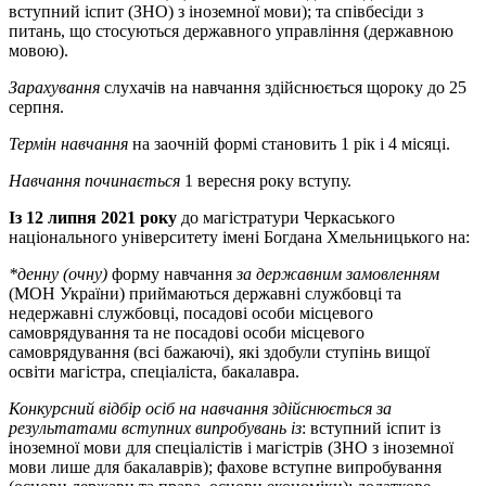
вступний іспит (ЗНО) з іноземної мови); та співбесіди з
питань, що стосуються державного управління (державною
мовою).
Зарахування
слухачів на навчання здійснюється щороку до 25
серпня.
Термін навчання
на заочній формі становить 1 рік і 4 місяці.
Навчання починається
1 вересня року вступу.
Із 12 липня 20
21
року
до магістратури Черкаського
національного університету імені Богдана Хмельницького на:
*денну (очну)
форму навчання
за державним замовленням
(МОН України) приймаються державні службовці та
недержавні службовці, посадові особи місцевого
самоврядування та не посадові особи місцевого
самоврядування (всі бажаючі), які здобули ступінь вищої
освіти магістра, спеціаліста, бакалавра.
Конкурсний відбір осіб на навчання здійснюється за
результатами вступних випробувань із
: вступний іспит із
іноземної мови для спеціалістів і магістрів (ЗНО з іноземної
мови лише для бакалаврів); фахове вступне випробування