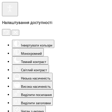
Налаштування доступності
Інвертувати кольори
Монохромний
Темний контраст
Світлий контраст
Низька насиченість
Висока насиченість
Виділити посилання
Виділити заголовки
Читач з екрана