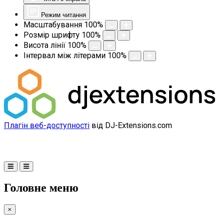
Режим читання
Масштабування
100
%
Розмір шрифту
100
%
Висота лінії
100
%
Інтервал між літерами
100
%
Плагін веб-доступності
від DJ-Extensions.com
Головне меню
×