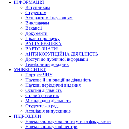
ІНФОРМАЦІЯ
Вступникам
Студентам
Аспірантам і науковцям
Викладачам
Вакансії
Документи
Цікаво про науку
ВАША БЕЗПЕКА
ВАРТО ЗНАТИ!
АНТИКОРУПЦІЙНА ДІЯЛЬНІСТЬ
Доступ до публічної інформації
Телефонний довідник
УНІВЕРСИТЕТ
Портрет ЧНУ
Наукова й інноваційна діяльність
Наукові періодичні видання
Освітня діяльність
Сталий розвиток
Міжнародна діяльність
Студентська рада
Асоціація випускників
ПІДРОЗДІЛИ
Навчально-наукові інститути та факультети
Навчально-наукові центри