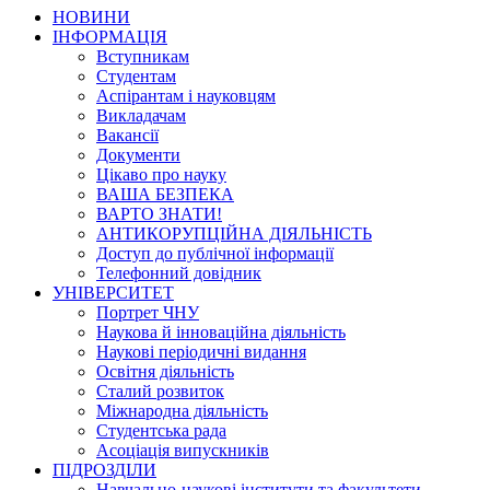
НОВИНИ
ІНФОРМАЦІЯ
Вступникам
Студентам
Аспірантам і науковцям
Викладачам
Вакансії
Документи
Цікаво про науку
ВАША БЕЗПЕКА
ВАРТО ЗНАТИ!
АНТИКОРУПЦІЙНА ДІЯЛЬНІСТЬ
Доступ до публічної інформації
Телефонний довідник
УНІВЕРСИТЕТ
Портрет ЧНУ
Наукова й інноваційна діяльність
Наукові періодичні видання
Освітня діяльність
Сталий розвиток
Міжнародна діяльність
Студентська рада
Асоціація випускників
ПІДРОЗДІЛИ
Навчально-наукові інститути та факультети