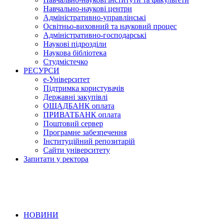
Навчально-наукові центри
Адміністративно-управлінські
Освітньо-виховний та науковий процес
Адміністративно-господарські
Наукові підрозділи
Наукова бібліотека
Студмістечко
РЕСУРСИ
е-Університет
Підтримка користувачів
Державні закупівлі
ОЩАДБАНК оплата
ПРИВАТБАНК оплата
Поштовий сервер
Програмне забезпечення
Інституційний репозитарій
Сайти університету
Запитати у ректора
НОВИНИ