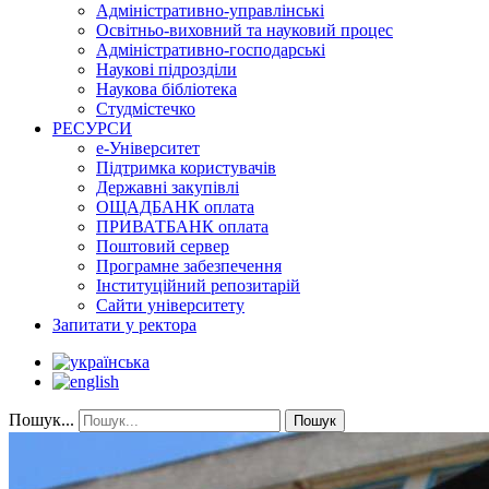
Адміністративно-управлінські
Освітньо-виховний та науковий процес
Адміністративно-господарські
Наукові підрозділи
Наукова бібліотека
Студмістечко
РЕСУРСИ
е-Університет
Підтримка користувачів
Державні закупівлі
ОЩАДБАНК оплата
ПРИВАТБАНК оплата
Поштовий сервер
Програмне забезпечення
Інституційний репозитарій
Сайти університету
Запитати у ректора
Пошук...
Пошук