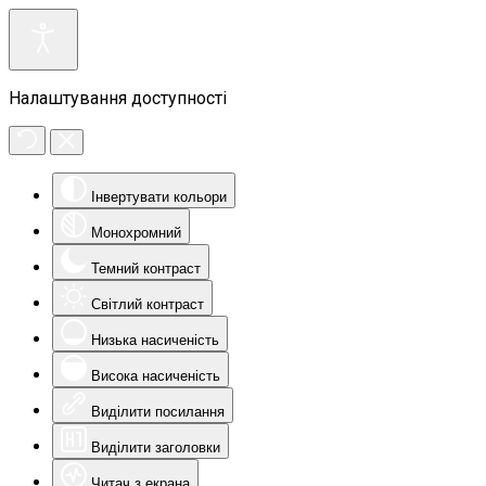
Налаштування доступності
Інвертувати кольори
Монохромний
Темний контраст
Світлий контраст
Низька насиченість
Висока насиченість
Виділити посилання
Виділити заголовки
Читач з екрана