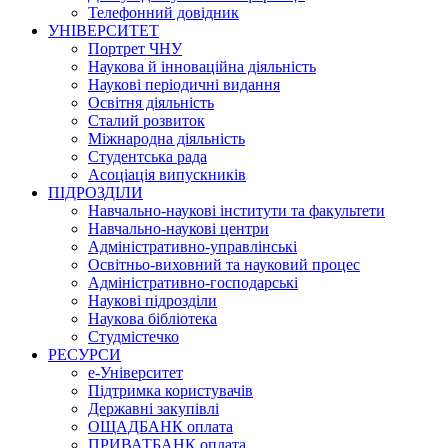
Телефонний довідник
УНІВЕРСИТЕТ
Портрет ЧНУ
Наукова й інноваційна діяльність
Наукові періодичні видання
Освітня діяльність
Сталий розвиток
Міжнародна діяльність
Студентська рада
Асоціація випускників
ПІДРОЗДІЛИ
Навчально-наукові інститути та факультети
Навчально-наукові центри
Адміністративно-управлінські
Освітньо-виховний та науковий процес
Адміністративно-господарські
Наукові підрозділи
Наукова бібліотека
Студмістечко
РЕСУРСИ
е-Університет
Підтримка користувачів
Державні закупівлі
ОЩАДБАНК оплата
ПРИВАТБАНК оплата