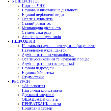
УНІВЕРСИТЕТ
Портрет ЧНУ
Наукова й інноваційна діяльність
Наукові періодичні видання
Освітня діяльність
Сталий розвиток
Міжнародна діяльність
Студентська рада
Асоціація випускників
ПІДРОЗДІЛИ
Навчально-наукові інститути та факультети
Навчально-наукові центри
Адміністративно-управлінські
Освітньо-виховний та науковий процес
Адміністративно-господарські
Наукові підрозділи
Наукова бібліотека
Студмістечко
РЕСУРСИ
е-Університет
Підтримка користувачів
Державні закупівлі
ОЩАДБАНК оплата
ПРИВАТБАНК оплата
Поштовий сервер