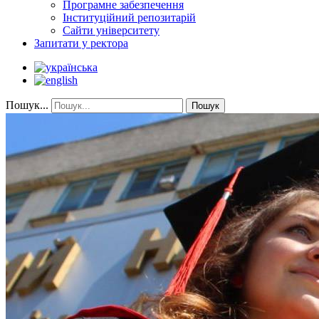
Програмне забезпечення
Інституційний репозитарій
Сайти університету
Запитати у ректора
Пошук...
Пошук