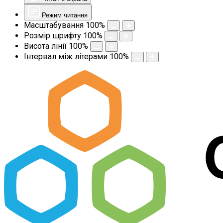
Режим читання
Масштабування
100
%
Розмір шрифту
100
%
Висота лінії
100
%
Інтервал між літерами
100
%