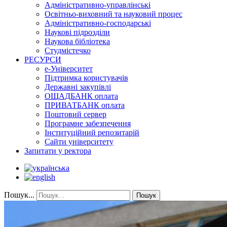
Адміністративно-управлінські
Освітньо-виховний та науковий процес
Адміністративно-господарські
Наукові підрозділи
Наукова бібліотека
Студмістечко
РЕСУРСИ
е-Університет
Підтримка користувачів
Державні закупівлі
ОЩАДБАНК оплата
ПРИВАТБАНК оплата
Поштовий сервер
Програмне забезпечення
Інституційний репозитарій
Сайти університету
Запитати у ректора
Пошук...
Пошук