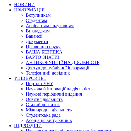
НОВИНИ
ІНФОРМАЦІЯ
Вступникам
Студентам
Аспірантам і науковцям
Викладачам
Вакансії
Документи
Цікаво про науку
ВАША БЕЗПЕКА
ВАРТО ЗНАТИ!
АНТИКОРУПЦІЙНА ДІЯЛЬНІСТЬ
Доступ до публічної інформації
Телефонний довідник
УНІВЕРСИТЕТ
Портрет ЧНУ
Наукова й інноваційна діяльність
Наукові періодичні видання
Освітня діяльність
Сталий розвиток
Міжнародна діяльність
Студентська рада
Асоціація випускників
ПІДРОЗДІЛИ
Навчально-наукові інститути та факультети