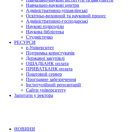
Навчально-наукові центри
Адміністративно-управлінські
Освітньо-виховний та науковий процес
Адміністративно-господарські
Наукові підрозділи
Наукова бібліотека
Студмістечко
РЕСУРСИ
е-Університет
Підтримка користувачів
Державні закупівлі
ОЩАДБАНК оплата
ПРИВАТБАНК оплата
Поштовий сервер
Програмне забезпечення
Інституційний репозитарій
Сайти університету
Запитати у ректора
НОВИНИ