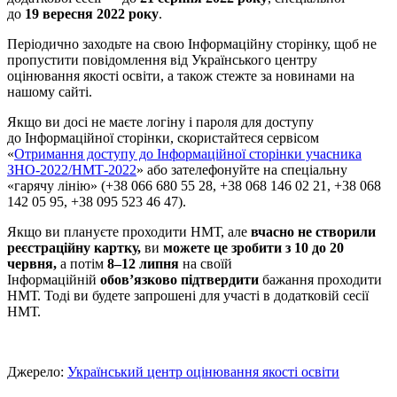
до
19 вересня 2022 року
.
Періодично заходьте на свою Інформаційну сторінку, щоб не
пропустити повідомлення від Українського центру
оцінювання якості освіти, а також стежте за новинами на
нашому сайті.
Якщо ви досі не маєте логіну і пароля для доступу
до Інформаційної сторінки, скористайтеся сервісом
«
Отримання доступу до Інформаційної сторінки учасника
ЗНО-2022/НМТ-2022
» або зателефонуйте на спеціальну
«гарячу лінію» (+38 066 680 55 28, +38 068 146 02 21, +38 068
142 05 95, +38 095 523 46 47).
Якщо ви плануєте проходити НМТ, але
вчасно не створили
реєстраційну картку,
ви
можете це зробити
з
10 до 20
червня,
а потім
8–12 липня
на своїй
Інформаційній
обов’язково підтвердити
бажання проходити
НМТ. Тоді ви будете запрошені для участі в додатковій сесії
НМТ.
Джерело:
Український центр оцінювання якості освіти