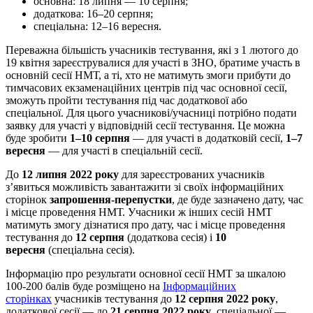
основна: 18 липня — 10 серпня;
додаткова: 16–20 серпня;
спеціальна: 12–16 вересня.
Переважна більшість учасників тестування, які з 1 лютого до
19 квітня зареєструвалися для участі в ЗНО, братиме участь в
основній сесії НМТ, а ті, хто не матимуть змоги прибути до
тимчасових екзаменаційних центрів під час основної сесії,
зможуть пройти тестування під час додаткової або
спеціальної. Для цього учасникові/учасниці потрібно подати
заявку для участі у відповідній сесії тестування. Це можна
буде зробити
1–10 серпня
— для участі в додатковій сесії,
1–7
вересня
— для участі в спеціальній сесії.
До
12 липня 2022 року
для зареєстрованих учасників
з’явиться можливість завантажити зі своїх інформаційних
сторінок
запрошення-перепустки
, де буде зазначено дату, час
і місце проведення НМТ. Учасники ж інших сесій НМТ
матимуть змогу дізнатися про дату, час і місце проведення
тестування до
12 серпня
(додаткова сесія) і
10
вересня
(спеціальна сесія).
Інформацію про результати основної сесії НМТ за шкалою
100-200 балів буде розміщено на
Інформаційних
сторінках
учасників тестування до
12 серпня 2022 року
,
додаткової сесії — до
21 серпня 2022 року
, спеціальної —