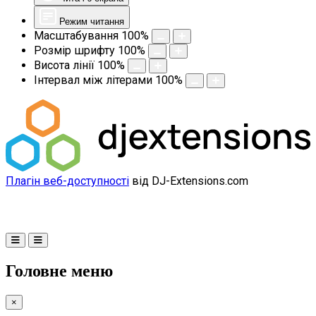
Режим читання
Масштабування
100
%
Розмір шрифту
100
%
Висота лінії
100
%
Інтервал між літерами
100
%
Плагін веб-доступності
від DJ-Extensions.com
Головне меню
×