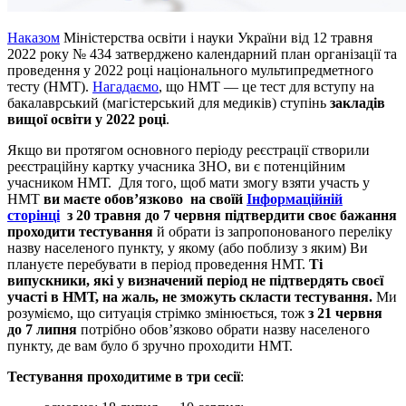
Наказом
Міністерства освіти і науки України від 12 травня
2022 року № 434 затверджено календарний план організації та
проведення у 2022 році національного мультипредметного
тесту (НМТ).
Нагадаємо
, що НМТ — це тест для вступу на
бакалаврський (магістерський для медиків) ступінь
закладів
вищої освіти у 2022 році
.
Якщо ви протягом основного періоду реєстрації створили
реєстраційну картку учасника ЗНО, ви є потенційним
учасником НМТ. Для того, щоб мати змогу взяти участь у
НМТ
ви
маєте обов’язково на своїй
Інформаційній
сторінці
з 20 травня до 7 червня підтвердити своє бажання
проходити тестування
й обрати із запропонованого переліку
назву населеного пункту, у якому (або поблизу з яким) Ви
плануєте перебувати в період проведення НМТ.
Ті
випускники, які у визначений період не підтвердять своєї
участі в НМТ, на жаль, не зможуть скласти тестування.
Ми
розуміємо, що ситуація стрімко змінюється, тож
з 21 червня
до 7 липня
потрібно обов’язково обрати назву населеного
пункту, де вам було б зручно проходити НМТ.
Тестування проходитиме в три сесії
: