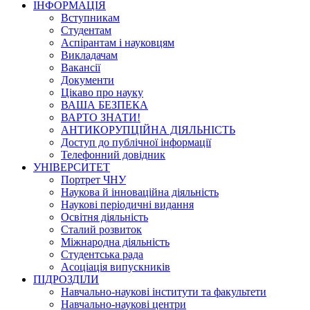
ІНФОРМАЦІЯ
Вступникам
Студентам
Аспірантам і науковцям
Викладачам
Вакансії
Документи
Цікаво про науку
ВАША БЕЗПЕКА
ВАРТО ЗНАТИ!
АНТИКОРУПЦІЙНА ДІЯЛЬНІСТЬ
Доступ до публічної інформації
Телефонний довідник
УНІВЕРСИТЕТ
Портрет ЧНУ
Наукова й інноваційна діяльність
Наукові періодичні видання
Освітня діяльність
Сталий розвиток
Міжнародна діяльність
Студентська рада
Асоціація випускників
ПІДРОЗДІЛИ
Навчально-наукові інститути та факультети
Навчально-наукові центри