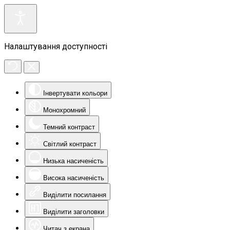
Налаштування доступності
Інвертувати кольори
Монохромний
Темний контраст
Світлий контраст
Низька насиченість
Висока насиченість
Виділити посилання
Виділити заголовки
Читач з екрана