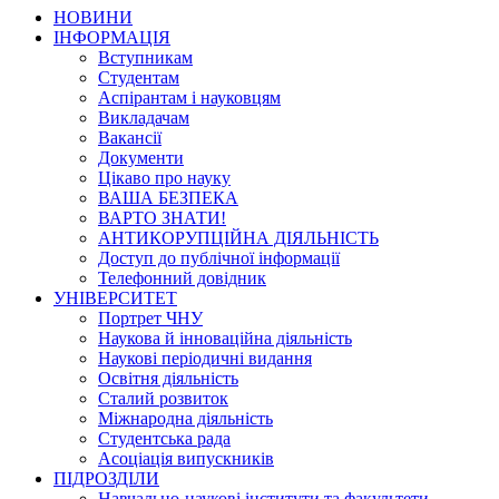
НОВИНИ
ІНФОРМАЦІЯ
Вступникам
Студентам
Аспірантам і науковцям
Викладачам
Вакансії
Документи
Цікаво про науку
ВАША БЕЗПЕКА
ВАРТО ЗНАТИ!
АНТИКОРУПЦІЙНА ДІЯЛЬНІСТЬ
Доступ до публічної інформації
Телефонний довідник
УНІВЕРСИТЕТ
Портрет ЧНУ
Наукова й інноваційна діяльність
Наукові періодичні видання
Освітня діяльність
Сталий розвиток
Міжнародна діяльність
Студентська рада
Асоціація випускників
ПІДРОЗДІЛИ
Навчально-наукові інститути та факультети