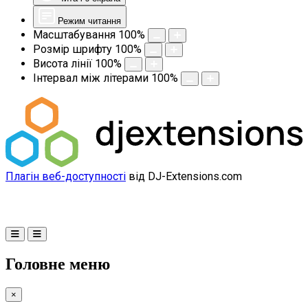
Режим читання
Масштабування
100
%
Розмір шрифту
100
%
Висота лінії
100
%
Інтервал між літерами
100
%
Плагін веб-доступності
від DJ-Extensions.com
Головне меню
×