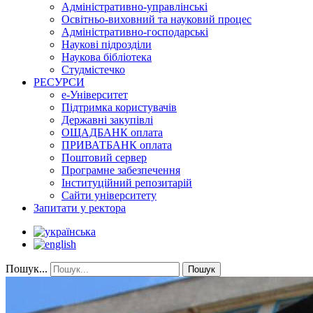
Адміністративно-управлінські
Освітньо-виховний та науковий процес
Адміністративно-господарські
Наукові підрозділи
Наукова бібліотека
Студмістечко
РЕСУРСИ
е-Університет
Підтримка користувачів
Державні закупівлі
ОЩАДБАНК оплата
ПРИВАТБАНК оплата
Поштовий сервер
Програмне забезпечення
Інституційний репозитарій
Сайти університету
Запитати у ректора
Пошук...
Пошук