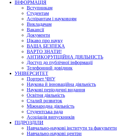
ІНФОРМАЦІЯ
Вступникам
Студентам
Аспірантам і науковцям
Викладачам
Вакансії
Документи
Цікаво про науку
ВАША БЕЗПЕКА
ВАРТО ЗНАТИ!
АНТИКОРУПЦІЙНА ДІЯЛЬНІСТЬ
Доступ до публічної інформації
Телефонний довідник
УНІВЕРСИТЕТ
Портрет ЧНУ
Наукова й інноваційна діяльність
Наукові періодичні видання
Освітня діяльність
Сталий розвиток
Міжнародна діяльність
Студентська рада
Асоціація випускників
ПІДРОЗДІЛИ
Навчально-наукові інститути та факультети
Навчально-наукові центри