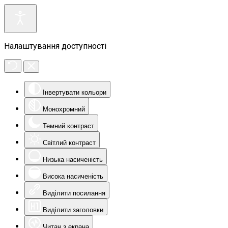
Налаштування доступності
Інвертувати кольори
Монохромний
Темний контраст
Світлий контраст
Низька насиченість
Висока насиченість
Виділити посилання
Виділити заголовки
Читач з екрана