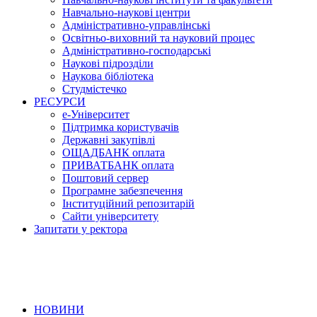
Навчально-наукові центри
Адміністративно-управлінські
Освітньо-виховний та науковий процес
Адміністративно-господарські
Наукові підрозділи
Наукова бібліотека
Студмістечко
РЕСУРСИ
е-Університет
Підтримка користувачів
Державні закупівлі
ОЩАДБАНК оплата
ПРИВАТБАНК оплата
Поштовий сервер
Програмне забезпечення
Інституційний репозитарій
Сайти університету
Запитати у ректора
НОВИНИ