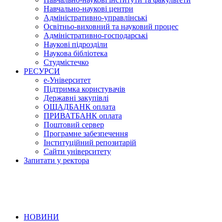
Навчально-наукові центри
Адміністративно-управлінські
Освітньо-виховний та науковий процес
Адміністративно-господарські
Наукові підрозділи
Наукова бібліотека
Студмістечко
РЕСУРСИ
е-Університет
Підтримка користувачів
Державні закупівлі
ОЩАДБАНК оплата
ПРИВАТБАНК оплата
Поштовий сервер
Програмне забезпечення
Інституційний репозитарій
Сайти університету
Запитати у ректора
НОВИНИ