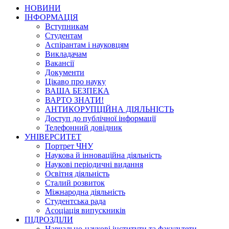
НОВИНИ
ІНФОРМАЦІЯ
Вступникам
Студентам
Аспірантам і науковцям
Викладачам
Вакансії
Документи
Цікаво про науку
ВАША БЕЗПЕКА
ВАРТО ЗНАТИ!
АНТИКОРУПЦІЙНА ДІЯЛЬНІСТЬ
Доступ до публічної інформації
Телефонний довідник
УНІВЕРСИТЕТ
Портрет ЧНУ
Наукова й інноваційна діяльність
Наукові періодичні видання
Освітня діяльність
Сталий розвиток
Міжнародна діяльність
Студентська рада
Асоціація випускників
ПІДРОЗДІЛИ
Навчально-наукові інститути та факультети