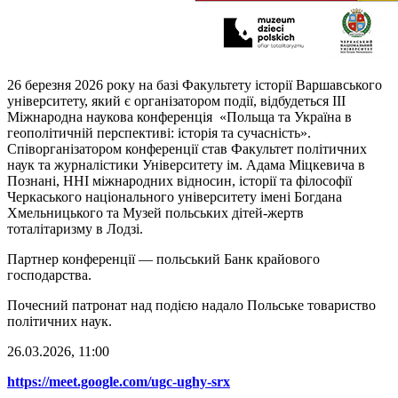
26 березня 2026 року на базі Факультету історії Варшавського
університету, який є організатором події, відбудеться IIІ
Міжнародна наукова конференція «Польща та Україна в
геополітичній перспективі: історія та сучасність».
Співорганізатором конференції став Факультет політичних
наук та журналістики Університету ім. Адама Міцкевича в
Познані, ННІ міжнародних відносин, історії та філософії
Черкаського національного університету імені Богдана
Хмельницького та Музей польських дітей-жертв
тоталітаризму в Лодзі.
Партнер конференції — польський Банк крайового
господарства.
Почесний патронат над подією надало Польське товариство
політичних наук.
26.03.2026, 11:00
https://meet.google.com/ugc-ughy-srx