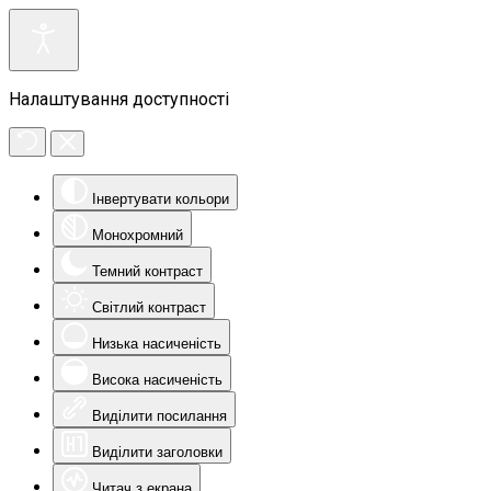
Налаштування доступності
Інвертувати кольори
Монохромний
Темний контраст
Світлий контраст
Низька насиченість
Висока насиченість
Виділити посилання
Виділити заголовки
Читач з екрана