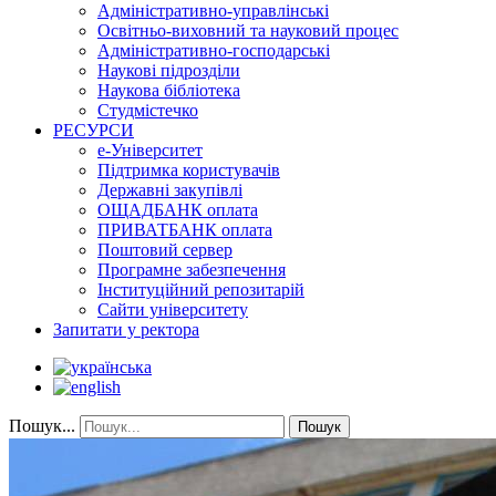
Адміністративно-управлінські
Освітньо-виховний та науковий процес
Адміністративно-господарські
Наукові підрозділи
Наукова бібліотека
Студмістечко
РЕСУРСИ
е-Університет
Підтримка користувачів
Державні закупівлі
ОЩАДБАНК оплата
ПРИВАТБАНК оплата
Поштовий сервер
Програмне забезпечення
Інституційний репозитарій
Сайти університету
Запитати у ректора
Пошук...
Пошук