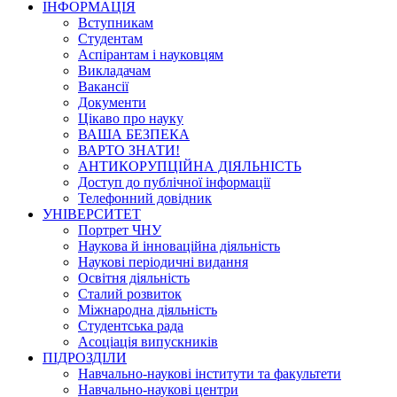
ІНФОРМАЦІЯ
Вступникам
Студентам
Аспірантам і науковцям
Викладачам
Вакансії
Документи
Цікаво про науку
ВАША БЕЗПЕКА
ВАРТО ЗНАТИ!
АНТИКОРУПЦІЙНА ДІЯЛЬНІСТЬ
Доступ до публічної інформації
Телефонний довідник
УНІВЕРСИТЕТ
Портрет ЧНУ
Наукова й інноваційна діяльність
Наукові періодичні видання
Освітня діяльність
Сталий розвиток
Міжнародна діяльність
Студентська рада
Асоціація випускників
ПІДРОЗДІЛИ
Навчально-наукові інститути та факультети
Навчально-наукові центри