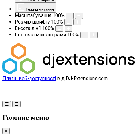
Режим читання
Масштабування
100
%
Розмір шрифту
100
%
Висота лінії
100
%
Інтервал між літерами
100
%
Плагін веб-доступності
від DJ-Extensions.com
Головне меню
×