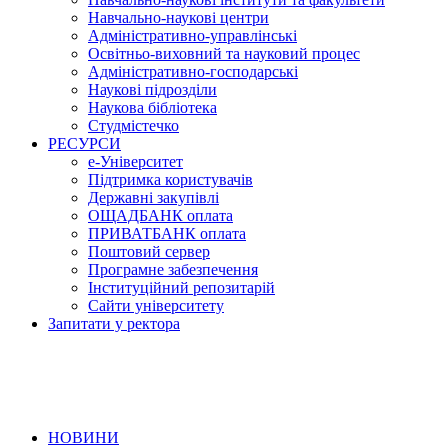
Навчально-наукові центри
Адміністративно-управлінські
Освітньо-виховний та науковий процес
Адміністративно-господарські
Наукові підрозділи
Наукова бібліотека
Студмістечко
РЕСУРСИ
е-Університет
Підтримка користувачів
Державні закупівлі
ОЩАДБАНК оплата
ПРИВАТБАНК оплата
Поштовий сервер
Програмне забезпечення
Інституційний репозитарій
Сайти університету
Запитати у ректора
НОВИНИ