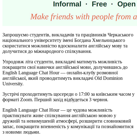
Запрошуємо студентів, викладачів та працівників Черкаського
національного університету імені Богдана Хмельницького
скористатися можливістю вдосконалити англійську мову та
долучитися до міжнародного спілкування.
Упродовж літа студенти, викладачі матимуть можливість
покращити свої навички англійської мови, долучившись до
English Language Chat Hour — онлайн-клубу розмовної
англійської, який проводитимуть викладачі Old Dominion
University.
Зустрічі проходитимуть щосереди о 17:00 за київським часом у
форматі Zoom. Перший захід відбудеться 3 червня.
English Language Chat Hour — це чудова можливість
практикувати живе спілкування англійською мовою у
дружній та невимушеній атмосфері, розширити словниковий
запас, покращити впевненість у комунікації та познайомитися
з новими людьми.