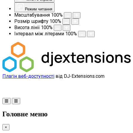
Режим читання
Масштабування
100
%
Розмір шрифту
100
%
Висота лінії
100
%
Інтервал між літерами
100
%
Плагін веб-доступності
від DJ-Extensions.com
Головне меню
×