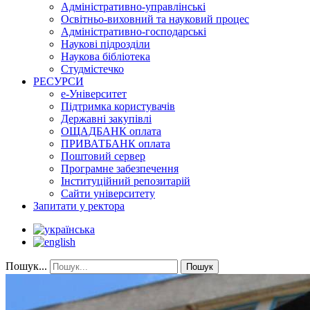
Адміністративно-управлінські
Освітньо-виховний та науковий процес
Адміністративно-господарські
Наукові підрозділи
Наукова бібліотека
Студмістечко
РЕСУРСИ
е-Університет
Підтримка користувачів
Державні закупівлі
ОЩАДБАНК оплата
ПРИВАТБАНК оплата
Поштовий сервер
Програмне забезпечення
Інституційний репозитарій
Сайти університету
Запитати у ректора
Пошук...
Пошук