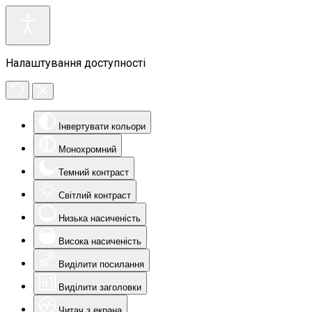
Налаштування доступності
Інвертувати кольори
Монохромний
Темний контраст
Світлий контраст
Низька насиченість
Висока насиченість
Виділити посилання
Виділити заголовки
Читач з екрана