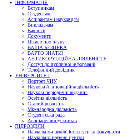
ІНФОРМАЦІЯ
Вступникам
Студентам
Аспірантам і науковцям
Викладачам
Вакансії
Документи
Цікаво про науку
ВАША БЕЗПЕКА
ВАРТО ЗНАТИ!
АНТИКОРУПЦІЙНА ДІЯЛЬНІСТЬ
Доступ до публічної інформації
Телефонний довідник
УНІВЕРСИТЕТ
Портрет ЧНУ
Наукова й інноваційна діяльність
Наукові періодичні видання
Освітня діяльність
Сталий розвиток
Міжнародна діяльність
Студентська рада
Асоціація випускників
ПІДРОЗДІЛИ
Навчально-наукові інститути та факультети
Навчально-наукові центри