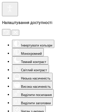
Налаштування доступності
Інвертувати кольори
Монохромний
Темний контраст
Світлий контраст
Низька насиченість
Висока насиченість
Виділити посилання
Виділити заголовки
Читач з екрана