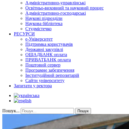
Адміністративно-управлінські
Освітньо-виховний та науковий процес
Адміністративно-господарські
Наукові підрозділи
Наукова бібліотека
Студмістечко
РЕСУРСИ
е-Університет
Підтримка користувачів
Державні закупівлі
ОЩАДБАНК оплата
ПРИВАТБАНК оплата
Поштовий сервер
Програмне забезпечення
Інституційний репозитарій
Сайти університету
Запитати у ректора
Пошук...
Пошук