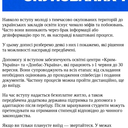
Навколо вступу молоді з тимчасово окупованих територій до
українських закладів освіти існує чимало міфів та побоювань.
Часто вони виникають через брак інформації або
дезінформацію про те, як насправді влаштовані процеси.
У цьому дописі розберемо деякі з них і покажемо, які рішення
та можливості насправді передбачені.
Допомогу зі вступом забезпечують освітні центри «Крим-
Україна» та «Донбас-Україна», які працюють з 1 червня до 30
вересня. Вони супроводжують на всіх етапах: від складання
необхідних оцінювань до проходження співбесіди і подання
документів. Частину процесів можна пройти дистанційно, ще
до виїзду.
На час вступу надається безоплатне житло, а також
передбачена додаткова державна підтримка та допомога з
адаптацією після переїзду. Після зарахування студенти можуть
претендувати на отримання стипендії відповідно до чинного
законодавства.
Якщо ви тільки плануєте виїзд — звертайтеся. У межах