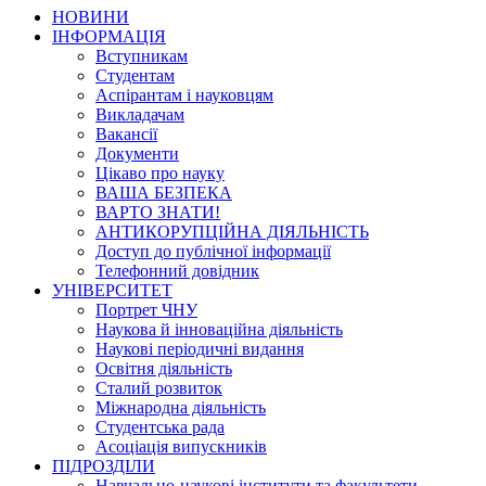
НОВИНИ
ІНФОРМАЦІЯ
Вступникам
Студентам
Аспірантам і науковцям
Викладачам
Вакансії
Документи
Цікаво про науку
ВАША БЕЗПЕКА
ВАРТО ЗНАТИ!
АНТИКОРУПЦІЙНА ДІЯЛЬНІСТЬ
Доступ до публічної інформації
Телефонний довідник
УНІВЕРСИТЕТ
Портрет ЧНУ
Наукова й інноваційна діяльність
Наукові періодичні видання
Освітня діяльність
Сталий розвиток
Міжнародна діяльність
Студентська рада
Асоціація випускників
ПІДРОЗДІЛИ
Навчально-наукові інститути та факультети