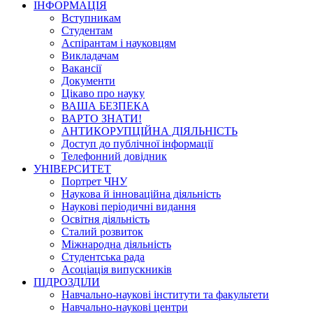
ІНФОРМАЦІЯ
Вступникам
Студентам
Аспірантам і науковцям
Викладачам
Вакансії
Документи
Цікаво про науку
ВАША БЕЗПЕКА
ВАРТО ЗНАТИ!
АНТИКОРУПЦІЙНА ДІЯЛЬНІСТЬ
Доступ до публічної інформації
Телефонний довідник
УНІВЕРСИТЕТ
Портрет ЧНУ
Наукова й інноваційна діяльність
Наукові періодичні видання
Освітня діяльність
Сталий розвиток
Міжнародна діяльність
Студентська рада
Асоціація випускників
ПІДРОЗДІЛИ
Навчально-наукові інститути та факультети
Навчально-наукові центри