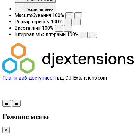
Режим читання
Масштабування
100
%
Розмір шрифту
100
%
Висота лінії
100
%
Інтервал між літерами
100
%
Плагін веб-доступності
від DJ-Extensions.com
Головне меню
×