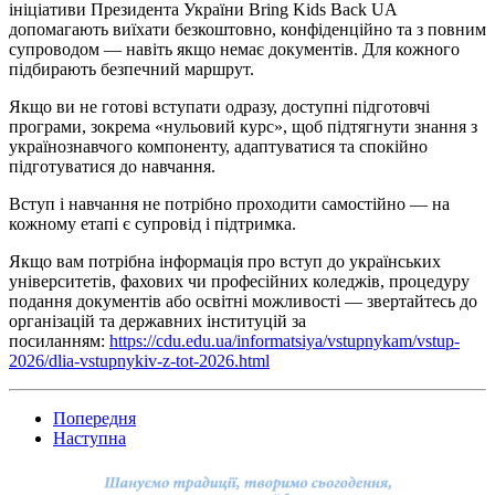
ініціативи Президента України Bring Kids Back UA
допомагають виїхати безкоштовно, конфіденційно та з повним
супроводом — навіть якщо немає документів. Для кожного
підбирають безпечний маршрут.
Якщо ви не готові вступати одразу, доступні підготовчі
програми, зокрема «нульовий курс», щоб підтягнути знання з
українознавчого компоненту, адаптуватися та спокійно
підготуватися до навчання.
Вступ і навчання не потрібно проходити самостійно — на
кожному етапі є супровід і підтримка.
Якщо вам потрібна інформація про вступ до українських
університетів, фахових чи професійних коледжів, процедуру
подання документів або освітні можливості — звертайтесь до
організацій та державних інституцій за
посиланням:
https://cdu.edu.ua/informatsiya/vstupnykam/vstup-
2026/dlia-vstupnykiv-z-tot-2026.html
Попередня
Наступна