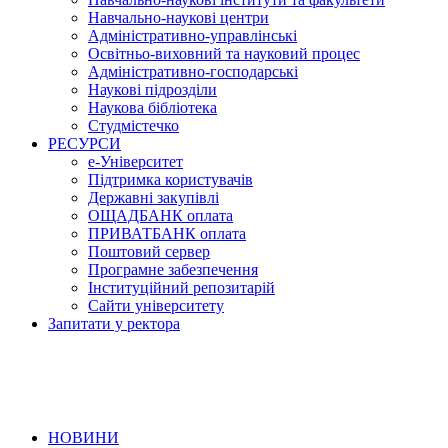
Навчально-наукові центри
Адміністративно-управлінські
Освітньо-виховний та науковий процес
Адміністративно-господарські
Наукові підрозділи
Наукова бібліотека
Студмістечко
РЕСУРСИ
е-Університет
Підтримка користувачів
Державні закупівлі
ОЩАДБАНК оплата
ПРИВАТБАНК оплата
Поштовий сервер
Програмне забезпечення
Інституційний репозитарій
Сайти університету
Запитати у ректора
НОВИНИ