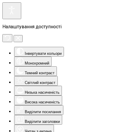
Налаштування доступності
Інвертувати кольори
Монохромний
Темний контраст
Світлий контраст
Низька насиченість
Висока насиченість
Виділити посилання
Виділити заголовки
Читач з екрана