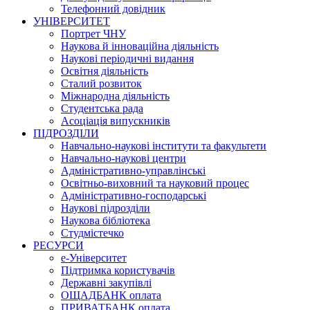
Телефонний довідник
УНІВЕРСИТЕТ
Портрет ЧНУ
Наукова й інноваційна діяльність
Наукові періодичні видання
Освітня діяльність
Сталий розвиток
Міжнародна діяльність
Студентська рада
Асоціація випускників
ПІДРОЗДІЛИ
Навчально-наукові інститути та факультети
Навчально-наукові центри
Адміністративно-управлінські
Освітньо-виховний та науковий процес
Адміністративно-господарські
Наукові підрозділи
Наукова бібліотека
Студмістечко
РЕСУРСИ
е-Університет
Підтримка користувачів
Державні закупівлі
ОЩАДБАНК оплата
ПРИВАТБАНК оплата