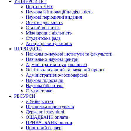
УНІВЕРСИТЕТ
Портрет ЧНУ
Наукова й інноваційна діяльність
Наукові періодичні видання
Освітня діяльність
Сталий розвиток
Міжнародна діяльність
Студентська рада
Асоціація випускників
ПІДРОЗДІЛИ
Навчально-наукові інститути та факультети
Навчально-наукові центри
Адміністративно-управлінські
Освітньо-виховний та науковий процес
Адміністративно-господарські
Наукові підрозділи
Наукова бібліотека
Студмістечко
РЕСУРСИ
е-Університет
Підтримка користувачів
Державні закупівлі
ОЩАДБАНК оплата
ПРИВАТБАНК оплата
Поштовий сервер