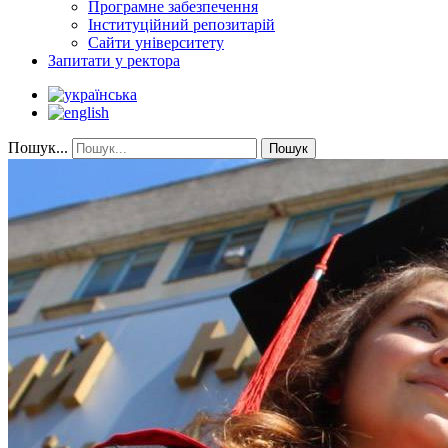
Програмне забезпечення
Інституційний репозитарій
Сайти університету
Запитати у ректора
Пошук...
Пошук