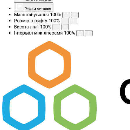
Режим читання
Масштабування
100
%
Розмір шрифту
100
%
Висота лінії
100
%
Інтервал між літерами
100
%