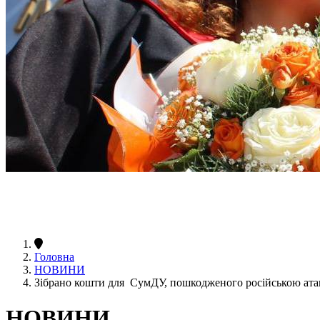
Головна
НОВИНИ
Зібрано кошти для СумДУ, пошкодженого російською ат
НОВИНИ