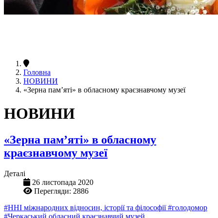
Головна
НОВИНИ
«Зерна пам’яті» в обласному краєзнавчому музеї
НОВИНИ
«Зерна пам’яті» в обласному
краєзнавчому музеї
Деталі
26 листопада 2020
Перегляди: 2886
#ННІ міжнародних відносин, історії та філософії
#голодомор
#Черкаський обласний краєзнавчий музей