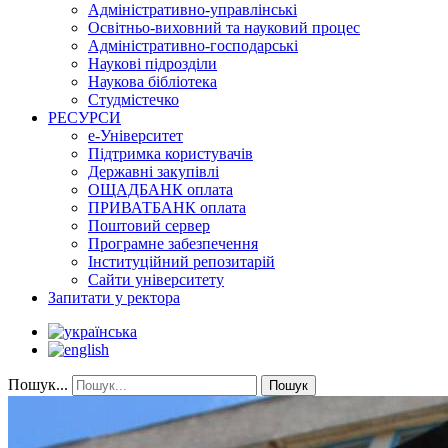
Адміністративно-управлінські
Освітньо-виховний та науковий процес
Адміністративно-господарські
Наукові підрозділи
Наукова бібліотека
Студмістечко
РЕСУРСИ
е-Університет
Підтримка користувачів
Державні закупівлі
ОЩАДБАНК оплата
ПРИВАТБАНК оплата
Поштовий сервер
Програмне забезпечення
Інституційний репозитарій
Сайти університету
Запитати у ректора
Пошук...
Пошук