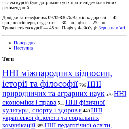
час екскурсій буде дотримано усіх протиепідеміологічних
рекомендацій.
Довідки за телефоном: 0970983676.Вартість: дорослі — 45
грн., пенсіонери, студенти — 30 грн., діти — 25 грн.
Тривалість екскурсії — 45 хв. Подія у Фейсбуці:
Зерна пам’яті
Попередня
Наступна
Теги
ННІ міжнародних відносин,
історії та філософії
ННІ
796
природничих та аграрних наук
ННІ
570
економіки і права
ННІ фізичної
511
культури, спорту і здоров'я
ННІ
440
української філології та соціальних
комунікацій
ННІ педагогічної освіти,
385