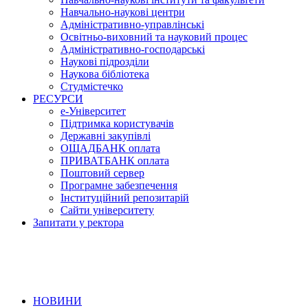
Навчально-наукові центри
Адміністративно-управлінські
Освітньо-виховний та науковий процес
Адміністративно-господарські
Наукові підрозділи
Наукова бібліотека
Студмістечко
РЕСУРСИ
е-Університет
Підтримка користувачів
Державні закупівлі
ОЩАДБАНК оплата
ПРИВАТБАНК оплата
Поштовий сервер
Програмне забезпечення
Інституційний репозитарій
Сайти університету
Запитати у ректора
НОВИНИ