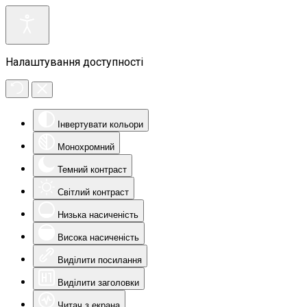
Налаштування доступності
Інвертувати кольори
Монохромний
Темний контраст
Світлий контраст
Низька насиченість
Висока насиченість
Виділити посилання
Виділити заголовки
Читач з екрана