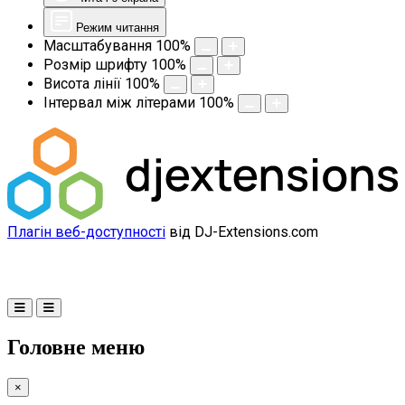
Режим читання
Масштабування
100
%
Розмір шрифту
100
%
Висота лінії
100
%
Інтервал між літерами
100
%
Плагін веб-доступності
від DJ-Extensions.com
Головне меню
×