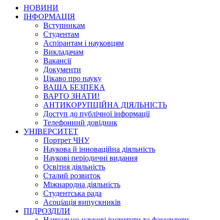
НОВИНИ
ІНФОРМАЦІЯ
Вступникам
Студентам
Аспірантам і науковцям
Викладачам
Вакансії
Документи
Цікаво про науку
ВАША БЕЗПЕКА
ВАРТО ЗНАТИ!
АНТИКОРУПЦІЙНА ДІЯЛЬНІСТЬ
Доступ до публічної інформації
Телефонний довідник
УНІВЕРСИТЕТ
Портрет ЧНУ
Наукова й інноваційна діяльність
Наукові періодичні видання
Освітня діяльність
Сталий розвиток
Міжнародна діяльність
Студентська рада
Асоціація випускників
ПІДРОЗДІЛИ
Навчально-наукові інститути та факультети