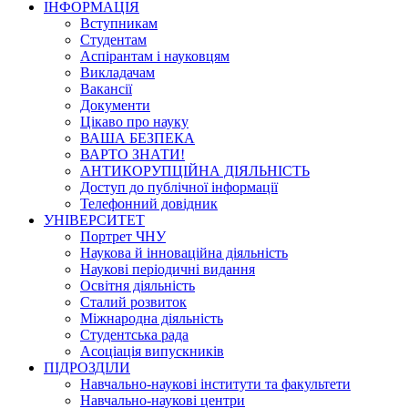
ІНФОРМАЦІЯ
Вступникам
Студентам
Аспірантам і науковцям
Викладачам
Вакансії
Документи
Цікаво про науку
ВАША БЕЗПЕКА
ВАРТО ЗНАТИ!
АНТИКОРУПЦІЙНА ДІЯЛЬНІСТЬ
Доступ до публічної інформації
Телефонний довідник
УНІВЕРСИТЕТ
Портрет ЧНУ
Наукова й інноваційна діяльність
Наукові періодичні видання
Освітня діяльність
Сталий розвиток
Міжнародна діяльність
Студентська рада
Асоціація випускників
ПІДРОЗДІЛИ
Навчально-наукові інститути та факультети
Навчально-наукові центри