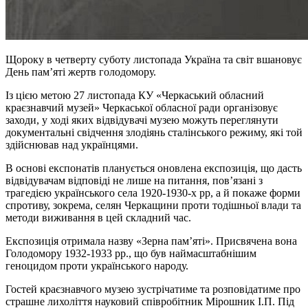
Щороку в четверту суботу листопада Україна та світ вшановує
День пам’яті жертв голодомору.
Із цією метою 27 листопада КУ «Черкаський обласний
краєзнавчий музей» Черкаської обласної ради організовує
заходи, у ході яких відвідувачі музею можуть переглянути
документальні свідчення злодіянь сталінського режиму, які той
здійснював над українцями.
В основі експонатів планується оновлена експозиція, що дасть
відвідувачам відповіді не лише на питання, пов’язані з
трагедією українського села 1920-1930-х рр, а й покаже форми
спротиву, зокрема, селян Черкащини проти тодішньої влади та
методи виживання в цей складний час.
Експозиція отримала назву «Зерна пам’яті». Присвячена вона
Голодомору 1932-1933 рр., що був наймасштабнішим
геноцидом проти українського народу.
Гостей краєзнавчого музею зустрічатиме та розповідатиме про
страшне лихоліття науковий співробітник Мірошник І.П. Під