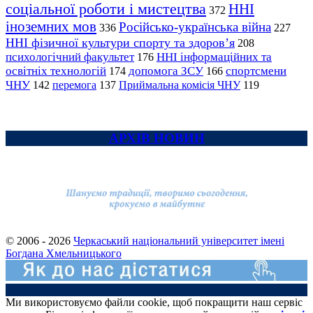
соціальної роботи і мистецтва
ННІ
372
іноземних мов
Російсько-українська війна
336
227
ННІ фізичної культури спорту та здоров’я
208
психологічний факультет
ННІ інформаційних та
176
освітніх технологій
допомога ЗСУ
спортсмени
174
166
ЧНУ
перемога
142
137
Приймальна комісія ЧНУ
119
АРХІВ НОВИН
© 2006 - 2026
Черкаський національний університет імені
Богдана Хмельницького
Ми використовуємо файли cookie, щоб покращити наш сервіс