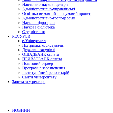
Навчально-наукові центри
Адміністративно-управлінські
Освітньо-виховний та науковий процес
Адміністративно-господарські
Наукові підрозділи
Наукова бібліотека
Студмістечко
РЕСУРСИ
е-Університет
Підтримка користувачів
Державні закупівлі
ОЩАДБАНК оплата
ПРИВАТБАНК оплата
Поштовий сервер
Програмне забезпечення
Інституційний репозитарій
Сайти університету
Запитати у ректора
НОВИНИ