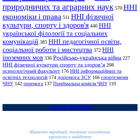
природничих та аграрних наук
ННІ
570
економіки і права
ННІ фізичної
511
культури, спорту і здоров'я
ННІ
440
української філології та соціальних
комунікацій
ННІ педагогічної освіти,
385
соціальної роботи і мистецтва
ННІ
372
іноземних мов
Російсько-українська війна
336
227
ННІ фізичної культури спорту та здоров’я
208
психологічний факультет
ННІ інформаційних та
176
освітніх технологій
допомога ЗСУ
спортсмени
174
166
ЧНУ
перемога
142
137
Приймальна комісія ЧНУ
119
АРХІВ НОВИН