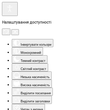
Налаштування доступності
Інвертувати кольори
Монохромний
Темний контраст
Світлий контраст
Низька насиченість
Висока насиченість
Виділити посилання
Виділити заголовки
Читач з екрана