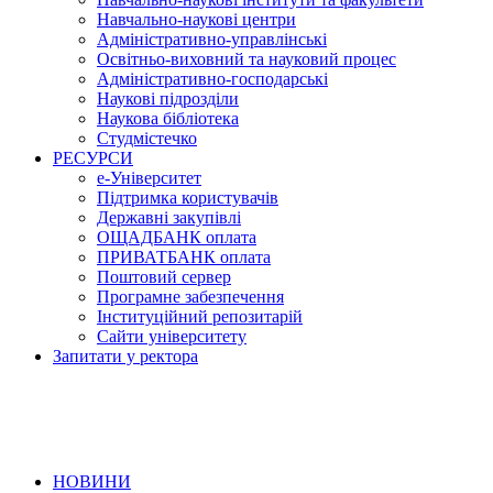
Навчально-наукові центри
Адміністративно-управлінські
Освітньо-виховний та науковий процес
Адміністративно-господарські
Наукові підрозділи
Наукова бібліотека
Студмістечко
РЕСУРСИ
е-Університет
Підтримка користувачів
Державні закупівлі
ОЩАДБАНК оплата
ПРИВАТБАНК оплата
Поштовий сервер
Програмне забезпечення
Інституційний репозитарій
Сайти університету
Запитати у ректора
НОВИНИ