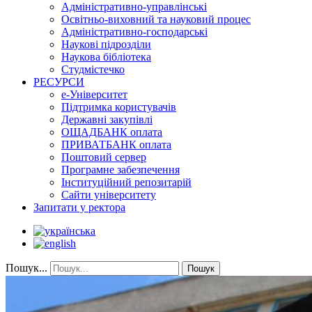
Адміністративно-управлінські
Освітньо-виховний та науковий процес
Адміністративно-господарські
Наукові підрозділи
Наукова бібліотека
Студмістечко
РЕСУРСИ
е-Університет
Підтримка користувачів
Державні закупівлі
ОЩАДБАНК оплата
ПРИВАТБАНК оплата
Поштовий сервер
Програмне забезпечення
Інституційний репозитарій
Сайти університету
Запитати у ректора
Пошук...
Пошук