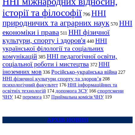
ННІ міжнародних відносин,
історії та філософії
ННІ
796
природничих та аграрних наук
ННІ
570
економіки і права
ННІ фізичної
511
культури, спорту і здоров'я
ННІ
440
української філології та соціальних
комунікацій
ННІ педагогічної освіти,
385
соціальної роботи і мистецтва
ННІ
372
іноземних мов
Російсько-українська війна
336
227
ННІ фізичної культури спорту та здоров’я
208
психологічний факультет
ННІ інформаційних та
176
освітніх технологій
допомога ЗСУ
спортсмени
174
166
ЧНУ
перемога
142
137
Приймальна комісія ЧНУ
119
АРХІВ НОВИН