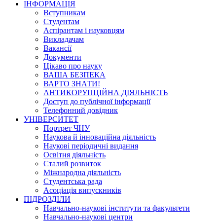
ІНФОРМАЦІЯ
Вступникам
Студентам
Аспірантам і науковцям
Викладачам
Вакансії
Документи
Цікаво про науку
ВАША БЕЗПЕКА
ВАРТО ЗНАТИ!
АНТИКОРУПЦІЙНА ДІЯЛЬНІСТЬ
Доступ до публічної інформації
Телефонний довідник
УНІВЕРСИТЕТ
Портрет ЧНУ
Наукова й інноваційна діяльність
Наукові періодичні видання
Освітня діяльність
Сталий розвиток
Міжнародна діяльність
Студентська рада
Асоціація випускників
ПІДРОЗДІЛИ
Навчально-наукові інститути та факультети
Навчально-наукові центри