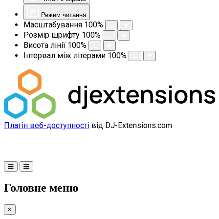
Режим читання
Масштабування
100
%
Розмір шрифту
100
%
Висота лінії
100
%
Інтервал між літерами
100
%
Плагін веб-доступності
від DJ-Extensions.com
Головне меню
×