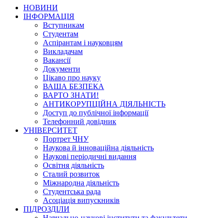
НОВИНИ
ІНФОРМАЦІЯ
Вступникам
Студентам
Аспірантам і науковцям
Викладачам
Вакансії
Документи
Цікаво про науку
ВАША БЕЗПЕКА
ВАРТО ЗНАТИ!
АНТИКОРУПЦІЙНА ДІЯЛЬНІСТЬ
Доступ до публічної інформації
Телефонний довідник
УНІВЕРСИТЕТ
Портрет ЧНУ
Наукова й інноваційна діяльність
Наукові періодичні видання
Освітня діяльність
Сталий розвиток
Міжнародна діяльність
Студентська рада
Асоціація випускників
ПІДРОЗДІЛИ
Навчально-наукові інститути та факультети