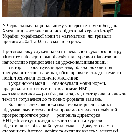
У Черкаському національному університеті імені Богдана
Хмельницького завершилися підготовчі курси з історії
України, української мови та математики, які тривали
протягом 2024–2025 навчального року.
Протягом року слухачі на базі навчально-наукового центру
«Інститут післядипломної освіти та курсової підготовки»
наполегливо працювали над удосконаленням знань:
— з історії — аналізували джерела, обговорювали події,
тренували тестові навички, обговорювали складні теми та
події, тренували історичне мислення;
— з української мови — опановували мовні норми,
працювали з текстами та завданнями НМТ;
— з математики — розв’язували задачі, повторювали ключові
теми та готувалися до типових форматів завдань.
— Більшість слухачів показала високий рівень знань на
підсумковому тестуванні та продемонструвала помітний
прогрес протягом року, — розповіла директорка
ННЦ «Інститут післядипломної освіти та курсової
підготовки» Світлана Богуславська. — Дякуємо всім за
старанність, інтерес, довіру та активну участь у заняттях!