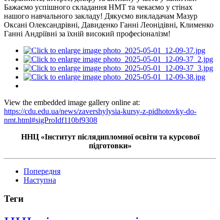
Бажаємо успішного складання НМТ та чекаємо у стінах
нашого навчального закладу! Дякуємо викладачам Мазур
Оксані Олександрівні, Давиденко Ганні Леонідівні, Клименко
Ганні Андріївні за їхній високий професіоналізм!
View the embedded image gallery online at:
https://cdu.edu.ua/news/zavershylysia-kursy-z-pidhotovky-do-
nmt.html#sigProIdf110bf9308
ННЦ «Інститут післядипломної освіти та курсової
підготовки»
Попередня
Наступна
Теги