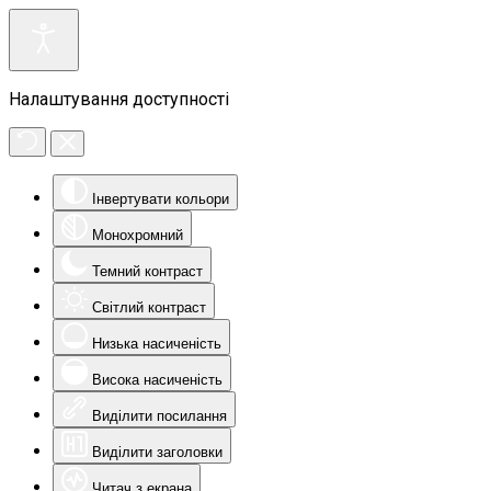
Налаштування доступності
Інвертувати кольори
Монохромний
Темний контраст
Світлий контраст
Низька насиченість
Висока насиченість
Виділити посилання
Виділити заголовки
Читач з екрана