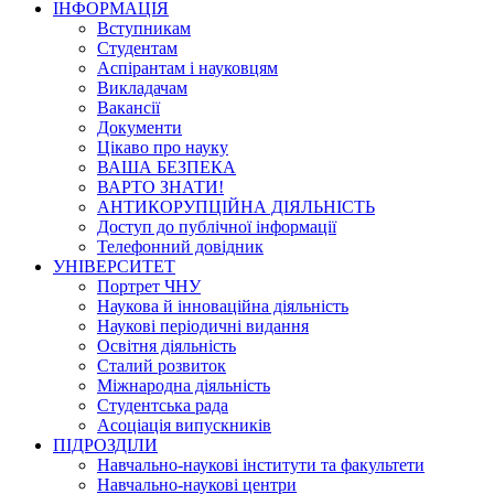
ІНФОРМАЦІЯ
Вступникам
Студентам
Аспірантам і науковцям
Викладачам
Вакансії
Документи
Цікаво про науку
ВАША БЕЗПЕКА
ВАРТО ЗНАТИ!
АНТИКОРУПЦІЙНА ДІЯЛЬНІСТЬ
Доступ до публічної інформації
Телефонний довідник
УНІВЕРСИТЕТ
Портрет ЧНУ
Наукова й інноваційна діяльність
Наукові періодичні видання
Освітня діяльність
Сталий розвиток
Міжнародна діяльність
Студентська рада
Асоціація випускників
ПІДРОЗДІЛИ
Навчально-наукові інститути та факультети
Навчально-наукові центри