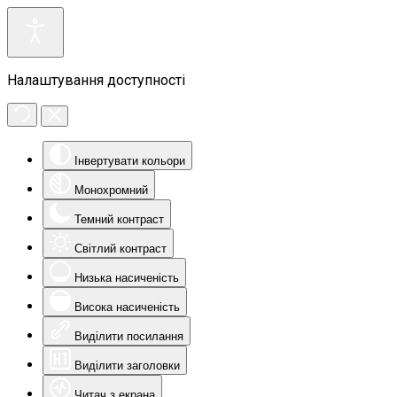
Налаштування доступності
Інвертувати кольори
Монохромний
Темний контраст
Світлий контраст
Низька насиченість
Висока насиченість
Виділити посилання
Виділити заголовки
Читач з екрана