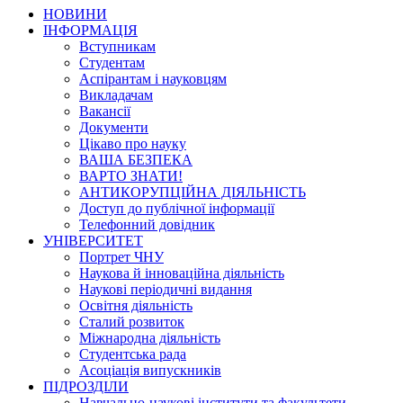
НОВИНИ
ІНФОРМАЦІЯ
Вступникам
Студентам
Аспірантам і науковцям
Викладачам
Вакансії
Документи
Цікаво про науку
ВАША БЕЗПЕКА
ВАРТО ЗНАТИ!
АНТИКОРУПЦІЙНА ДІЯЛЬНІСТЬ
Доступ до публічної інформації
Телефонний довідник
УНІВЕРСИТЕТ
Портрет ЧНУ
Наукова й інноваційна діяльність
Наукові періодичні видання
Освітня діяльність
Сталий розвиток
Міжнародна діяльність
Студентська рада
Асоціація випускників
ПІДРОЗДІЛИ
Навчально-наукові інститути та факультети