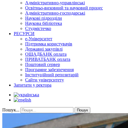
Адміністративно-управлінські
Освітньо-виховний та науковий процес
Адміністративно-господарські
Наукові підрозділи
Наукова бібліотека
Студмістечко
РЕСУРСИ
е-Університет
Підтримка користувачів
Державні закупівлі
ОЩАДБАНК оплата
ПРИВАТБАНК оплата
Поштовий сервер
Програмне забезпечення
Інституційний репозитарій
Сайти університету
Запитати у ректора
Пошук...
Пошук