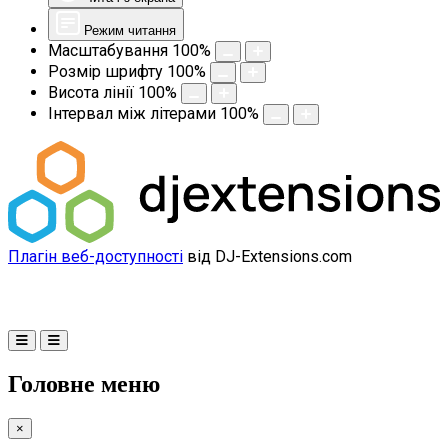
Режим читання
Масштабування
100
%
Розмір шрифту
100
%
Висота лінії
100
%
Інтервал між літерами
100
%
Плагін веб-доступності
від DJ-Extensions.com
Головне меню
×