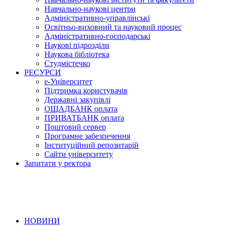
Навчально-наукові центри
Адміністративно-управлінські
Освітньо-виховний та науковий процес
Адміністративно-господарські
Наукові підрозділи
Наукова бібліотека
Студмістечко
РЕСУРСИ
е-Університет
Підтримка користувачів
Державні закупівлі
ОЩАДБАНК оплата
ПРИВАТБАНК оплата
Поштовий сервер
Програмне забезпечення
Інституційний репозитарій
Сайти університету
Запитати у ректора
НОВИНИ