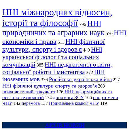
ННІ міжнародних відносин,
історії та філософії
ННІ
796
природничих та аграрних наук
ННІ
570
економіки і права
ННІ фізичної
511
культури, спорту і здоров'я
ННІ
440
української філології та соціальних
комунікацій
ННІ педагогічної освіти,
385
соціальної роботи і мистецтва
ННІ
372
іноземних мов
Російсько-українська війна
336
227
ННІ фізичної культури спорту та здоров’я
208
психологічний факультет
ННІ інформаційних та
176
освітніх технологій
допомога ЗСУ
спортсмени
174
166
ЧНУ
перемога
142
137
Приймальна комісія ЧНУ
119
АРХІВ НОВИН