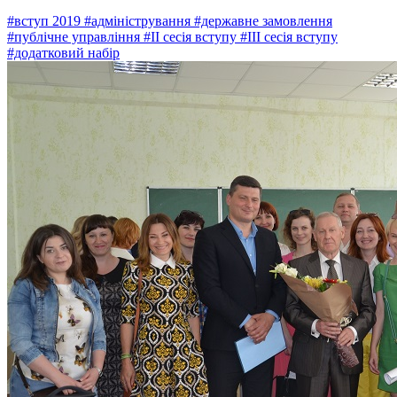
#вступ 2019
#адміністрування
#державне замовлення
#публічне управління
#ІІ сесія вступу
#ІІІ сесія вступу
#додатковий набір