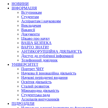
НОВИНИ
ІНФОРМАЦІЯ
Вступникам
Студентам
Аспірантам і науковцям
Викладачам
Вакансії
Документи
Цікаво про науку
ВАША БЕЗПЕКА
ВАРТО ЗНАТИ!
АНТИКОРУПЦІЙНА ДІЯЛЬНІСТЬ
Доступ до публічної інформації
Телефонний довідник
УНІВЕРСИТЕТ
Портрет ЧНУ
Наукова й інноваційна діяльність
Наукові періодичні видання
Освітня діяльність
Сталий розвиток
Міжнародна діяльність
Студентська рада
Асоціація випускників
ПІДРОЗДІЛИ
Навчально-наукові інститути та факультети