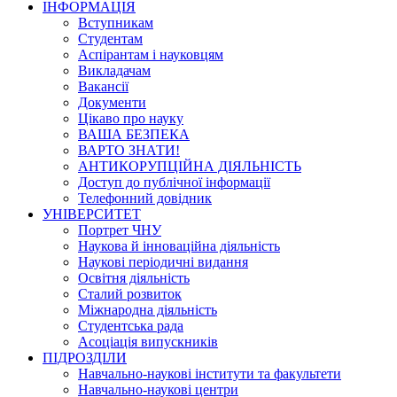
ІНФОРМАЦІЯ
Вступникам
Студентам
Аспірантам і науковцям
Викладачам
Вакансії
Документи
Цікаво про науку
ВАША БЕЗПЕКА
ВАРТО ЗНАТИ!
АНТИКОРУПЦІЙНА ДІЯЛЬНІСТЬ
Доступ до публічної інформації
Телефонний довідник
УНІВЕРСИТЕТ
Портрет ЧНУ
Наукова й інноваційна діяльність
Наукові періодичні видання
Освітня діяльність
Сталий розвиток
Міжнародна діяльність
Студентська рада
Асоціація випускників
ПІДРОЗДІЛИ
Навчально-наукові інститути та факультети
Навчально-наукові центри