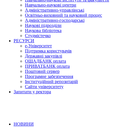
Навчально-наукові центри
Адміністративно-управлінські
Освітньо-виховний та науковий процес
Адміністративно-господарські
Наукові підрозділи
Наукова бібліотека
Студмістечко
РЕСУРСИ
е-Університет
Підтримка користувачів
Державні закупівлі
ОЩАДБАНК оплата
ПРИВАТБАНК оплата
Поштовий сервер
Програмне забезпечення
Інституційний репозитарій
Сайти університету
Запитати у ректора
НОВИНИ