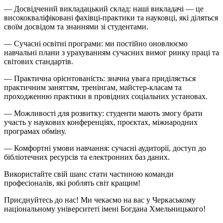
— Досвідчений викладацький склад: наші викладачі — це
висококваліфіковані фахівці-практики та науковці, які діляться
своїм досвідом та знаннями зі студентами.
— Сучасні освітні програми: ми постійно оновлюємо
навчальні плани з урахуванням сучасних вимог ринку праці та
світових стандартів.
— Практична орієнтованість: значна увага приділяється
практичним заняттям, тренінгам, майстер-класам та
проходженню практики в провідних соціальних установах.
— Можливості для розвитку: студенти мають змогу брати
участь у наукових конференціях, проєктах, міжнародних
програмах обміну.
— Комфортні умови навчання: сучасні аудиторії, доступ до
бібліотечних ресурсів та електронних баз даних.
Використайте свій шанс стати частиною команди
професіоналів, які роблять світ кращим!
Приєднуйтесь до нас! Ми чекаємо на вас у Черкаському
національному університеті імені Богдана Хмельницького!