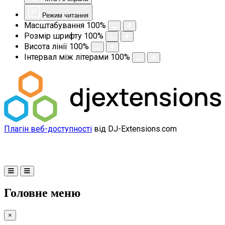
Режим читання
Масштабування
100
%
Розмір шрифту
100
%
Висота лінії
100
%
Інтервал між літерами
100
%
Плагін веб-доступності
від DJ-Extensions.com
Головне меню
×