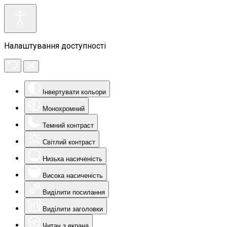
Налаштування доступності
Інвертувати кольори
Монохромний
Темний контраст
Світлий контраст
Низька насиченість
Висока насиченість
Виділити посилання
Виділити заголовки
Читач з екрана