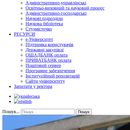
Адміністративно-управлінські
Освітньо-виховний та науковий процес
Адміністративно-господарські
Наукові підрозділи
Наукова бібліотека
Студмістечко
РЕСУРСИ
е-Університет
Підтримка користувачів
Державні закупівлі
ОЩАДБАНК оплата
ПРИВАТБАНК оплата
Поштовий сервер
Програмне забезпечення
Інституційний репозитарій
Сайти університету
Запитати у ректора
Пошук...
Пошук