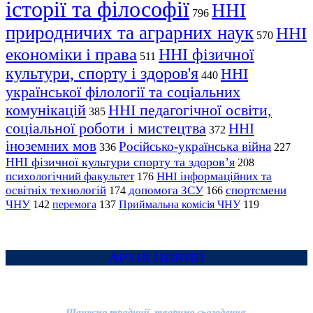
історії та філософії
ННІ
796
природничих та аграрних наук
ННІ
570
економіки і права
ННІ фізичної
511
культури, спорту і здоров'я
ННІ
440
української філології та соціальних
комунікацій
ННІ педагогічної освіти,
385
соціальної роботи і мистецтва
ННІ
372
іноземних мов
Російсько-українська війна
336
227
ННІ фізичної культури спорту та здоров’я
208
психологічний факультет
ННІ інформаційних та
176
освітніх технологій
допомога ЗСУ
спортсмени
174
166
ЧНУ
перемога
142
137
Приймальна комісія ЧНУ
119
АРХІВ НОВИН