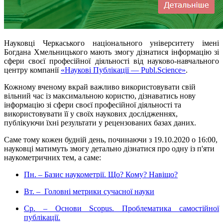
Науковці Черкаського національного університету імені
Богдана Хмельницького мають змогу дізнатися інформацію зі
сфери своєї професійної діяльності від науково-навчального
центру компанії
«Наукові Публікації — Publ.Science»
.
Кожному вченому вкрай важливо використовувати свій
вільний час із максимальною користю, дізнаватись нову
інформацію зі сфери своєї професійної діяльності та
використовувати її у своїх наукових дослідженнях,
публікуючи їхні результати у рецензованих базах даних.
Саме тому кожен будній день, починаючи з 19.10.2020 о 16:00,
науковці матимуть змогу детально дізнатися про одну із п'яти
наукометричних тем, а саме:
Пн. – Базис наукометрії. Що? Кому? Навіщо?
Вт. – Головні метрики сучасної науки
Ср. – Основи Scopus. Проблематика самостійної
публікації.