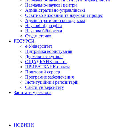
Навчально-наукові центри
Адміністративно-управлінські
Освітньо-виховний та науковий процес
Адміністративно-господарські
Наукові підрозділи
Наукова бібліотека
Студмістечко
РЕСУРСИ
е-Університет
Підтримка користувачів
Державні закупівлі
ОЩАДБАНК оплата
ПРИВАТБАНК оплата
Поштовий сервер
Програмне забезпечення
Інституційний репозитарій
Сайти університету
Запитати у ректора
НОВИНИ