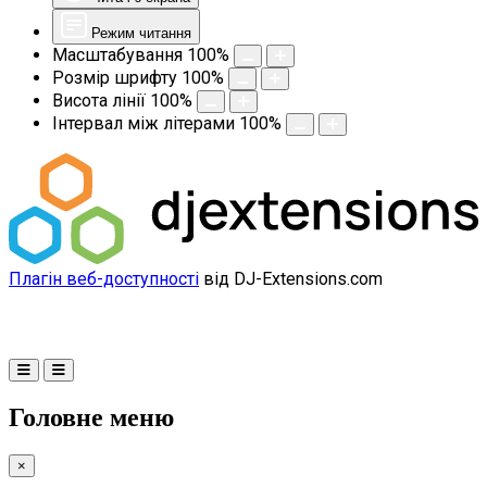
Режим читання
Масштабування
100
%
Розмір шрифту
100
%
Висота лінії
100
%
Інтервал між літерами
100
%
Плагін веб-доступності
від DJ-Extensions.com
Головне меню
×