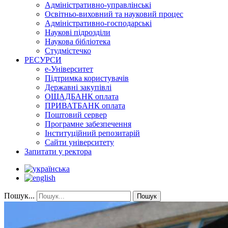
Адміністративно-управлінські
Освітньо-виховний та науковий процес
Адміністративно-господарські
Наукові підрозділи
Наукова бібліотека
Студмістечко
РЕСУРСИ
е-Університет
Підтримка користувачів
Державні закупівлі
ОЩАДБАНК оплата
ПРИВАТБАНК оплата
Поштовий сервер
Програмне забезпечення
Інституційний репозитарій
Сайти університету
Запитати у ректора
Пошук...
Пошук