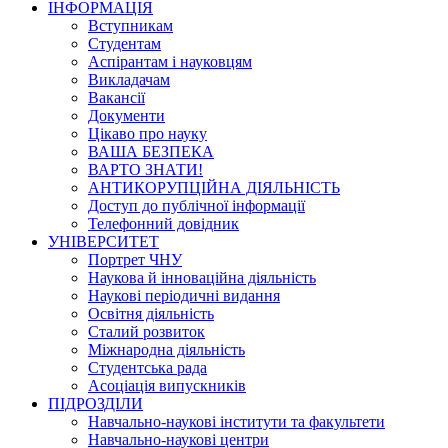
ІНФОРМАЦІЯ
Вступникам
Студентам
Аспірантам і науковцям
Викладачам
Вакансії
Документи
Цікаво про науку
ВАША БЕЗПЕКА
ВАРТО ЗНАТИ!
АНТИКОРУПЦІЙНА ДІЯЛЬНІСТЬ
Доступ до публічної інформації
Телефонний довідник
УНІВЕРСИТЕТ
Портрет ЧНУ
Наукова й інноваційна діяльність
Наукові періодичні видання
Освітня діяльність
Сталий розвиток
Міжнародна діяльність
Студентська рада
Асоціація випускників
ПІДРОЗДІЛИ
Навчально-наукові інститути та факультети
Навчально-наукові центри