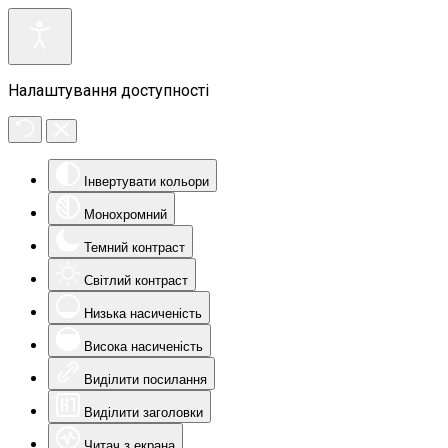
Налаштування доступності
Інвертувати кольори
Монохромний
Темний контраст
Світлий контраст
Низька насиченість
Висока насиченість
Виділити посилання
Виділити заголовки
Читач з екрана