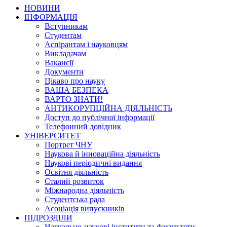
НОВИНИ
ІНФОРМАЦІЯ
Вступникам
Студентам
Аспірантам і науковцям
Викладачам
Вакансії
Документи
Цікаво про науку
ВАША БЕЗПЕКА
ВАРТО ЗНАТИ!
АНТИКОРУПЦІЙНА ДІЯЛЬНІСТЬ
Доступ до публічної інформації
Телефонний довідник
УНІВЕРСИТЕТ
Портрет ЧНУ
Наукова й інноваційна діяльність
Наукові періодичні видання
Освітня діяльність
Сталий розвиток
Міжнародна діяльність
Студентська рада
Асоціація випускників
ПІДРОЗДІЛИ
Навчально-наукові інститути та факультети