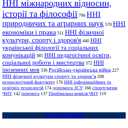
ННІ міжнародних відносин,
історії та філософії
ННІ
796
природничих та аграрних наук
ННІ
570
економіки і права
ННІ фізичної
511
культури, спорту і здоров'я
ННІ
440
української філології та соціальних
комунікацій
ННІ педагогічної освіти,
385
соціальної роботи і мистецтва
ННІ
372
іноземних мов
Російсько-українська війна
336
227
ННІ фізичної культури спорту та здоров’я
208
психологічний факультет
ННІ інформаційних та
176
освітніх технологій
допомога ЗСУ
спортсмени
174
166
ЧНУ
перемога
142
137
Приймальна комісія ЧНУ
119
АРХІВ НОВИН