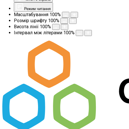
Режим читання
Масштабування
100
%
Розмір шрифту
100
%
Висота лінії
100
%
Інтервал між літерами
100
%