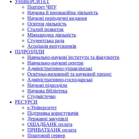
УНІВЕРСИТЕТ
Портрет ЧНУ
Наукова й інноваційна діяльність
Наукові періодичні видання
Освітня діяльність
Сталий розвиток
Міжнародна діяльність
Студентська рада
Асоціація випускників
ПІДРОЗДІЛИ
Навчально-наукові інститути та факультети
Навчально-наукові центри
Адміністративно-управлінські
Освітньо-виховний та науковий процес
Адміністративно-господарські
Наукові підрозділи
Наукова бібліотека
Студмістечко
РЕСУРСИ
е-Університет
Підтримка користувачів
Державні закупівлі
ОЩАДБАНК оплата
ПРИВАТБАНК оплата
Поштовий сервер