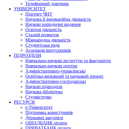
Телефонний довідник
УНІВЕРСИТЕТ
Портрет ЧНУ
Наукова й інноваційна діяльність
Наукові періодичні видання
Освітня діяльність
Сталий розвиток
Міжнародна діяльність
Студентська рада
Асоціація випускників
ПІДРОЗДІЛИ
Навчально-наукові інститути та факультети
Навчально-наукові центри
Адміністративно-управлінські
Освітньо-виховний та науковий процес
Адміністративно-господарські
Наукові підрозділи
Наукова бібліотека
Студмістечко
РЕСУРСИ
е-Університет
Підтримка користувачів
Державні закупівлі
ОЩАДБАНК оплата
ПРИВАТБАНК оплата