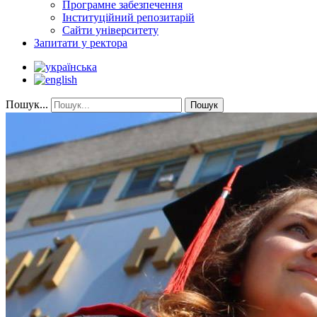
Програмне забезпечення
Інституційний репозитарій
Сайти університету
Запитати у ректора
Пошук...
Пошук