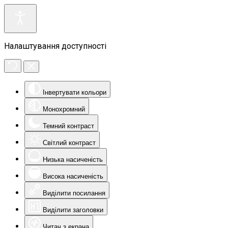
Налаштування доступності
Інвертувати кольори
Монохромний
Темний контраст
Світлий контраст
Низька насиченість
Висока насиченість
Виділити посилання
Виділити заголовки
Читач з екрана