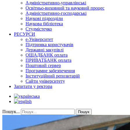
Адміністративно-управлінські
Освітньо-виховний та науковий процес
Адміністративно-господарські
Наукові підрозділи
Наукова бібліотека
Студмістечко
РЕСУРСИ
е-Університет
Підтримка користувачів
Державні закупівлі
ОЩАДБАНК оплата
ПРИВАТБАНК оплата
Поштовий сервер
Програмне забезпечення
Інституційний репозитарій
Сайти університету
Запитати у ректора
Пошук...
Пошук