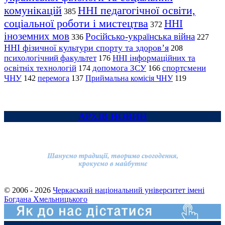
комунікацій
ННІ педагогічної освіти,
385
соціальної роботи і мистецтва
ННІ
372
іноземних мов
Російсько-українська війна
336
227
ННІ фізичної культури спорту та здоров’я
208
психологічний факультет
ННІ інформаційних та
176
освітніх технологій
допомога ЗСУ
спортсмени
174
166
ЧНУ
перемога
142
137
Приймальна комісія ЧНУ
119
АРХІВ НОВИН
© 2006 - 2026
Черкаський національний університет імені
Богдана Хмельницького