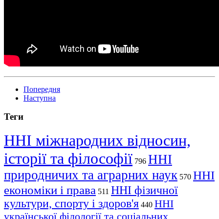
Попередня
Наступна
Теги
ННІ міжнародних відносин,
історії та філософії
ННІ
796
природничих та аграрних наук
ННІ
570
економіки і права
ННІ фізичної
511
культури, спорту і здоров'я
ННІ
440
української філології та соціальних