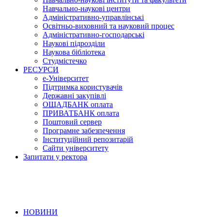
Навчально-наукові центри
Адміністративно-управлінські
Освітньо-виховний та науковий процес
Адміністративно-господарські
Наукові підрозділи
Наукова бібліотека
Студмістечко
РЕСУРСИ
е-Університет
Підтримка користувачів
Державні закупівлі
ОЩАДБАНК оплата
ПРИВАТБАНК оплата
Поштовий сервер
Програмне забезпечення
Інституційний репозитарій
Сайти університету
Запитати у ректора
НОВИНИ