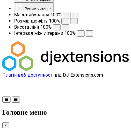
Режим читання
Масштабування
100
%
Розмір шрифту
100
%
Висота лінії
100
%
Інтервал між літерами
100
%
Плагін веб-доступності
від DJ-Extensions.com
Головне меню
×