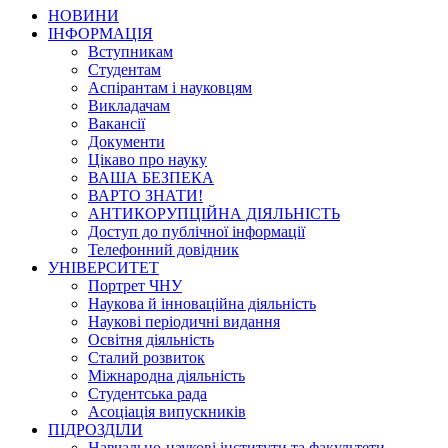
НОВИНИ
ІНФОРМАЦІЯ
Вступникам
Студентам
Аспірантам і науковцям
Викладачам
Вакансії
Документи
Цікаво про науку
ВАША БЕЗПЕКА
ВАРТО ЗНАТИ!
АНТИКОРУПЦІЙНА ДІЯЛЬНІСТЬ
Доступ до публічної інформації
Телефонний довідник
УНІВЕРСИТЕТ
Портрет ЧНУ
Наукова й інноваційна діяльність
Наукові періодичні видання
Освітня діяльність
Сталий розвиток
Міжнародна діяльність
Студентська рада
Асоціація випускників
ПІДРОЗДІЛИ
Навчально-наукові інститути та факультети