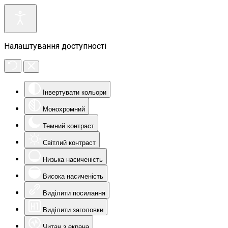
Налаштування доступності
Інвертувати кольори
Монохромний
Темний контраст
Світлий контраст
Низька насиченість
Висока насиченість
Виділити посилання
Виділити заголовки
Читач з екрана