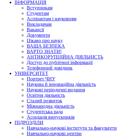
ІНФОРМАЦІЯ
Вступникам
Студентам
Аспірантам і науковцям
Викладачам
Вакансії
Документи
Цікаво про науку
ВАША БЕЗПЕКА
ВАРТО ЗНАТИ!
АНТИКОРУПЦІЙНА ДІЯЛЬНІСТЬ
Доступ до публічної інформації
Телефонний довідник
УНІВЕРСИТЕТ
Портрет ЧНУ
Наукова й інноваційна діяльність
Наукові періодичні видання
Освітня діяльність
Сталий розвиток
Міжнародна діяльність
Студентська рада
Асоціація випускників
ПІДРОЗДІЛИ
Навчально-наукові інститути та факультети
Навчально-наукові центри