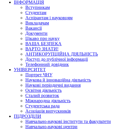
ІНФОРМАЦІЯ
Вступникам
Студентам
Аспірантам і науковцям
Викладачам
Вакансії
Документи
Цікаво про науку
ВАША БЕЗПЕКА
ВАРТО ЗНАТИ!
АНТИКОРУПЦІЙНА ДІЯЛЬНІСТЬ
Доступ до публічної інформації
Телефонний довідник
УНІВЕРСИТЕТ
Портрет ЧНУ
Наукова й інноваційна діяльність
Наукові періодичні видання
Освітня діяльність
Сталий розвиток
Міжнародна діяльність
Студентська рада
Асоціація випускників
ПІДРОЗДІЛИ
Навчально-наукові інститути та факультети
Навчально-наукові центри