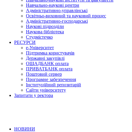
Навчально-наукові центри
Адміністративно-управлінські
Освітньо-виховний та науковий процес
Адміністративно-господарські
Наукові підрозділи
Наукова бібліотека
Студмістечко
РЕСУРСИ
е-Університет
Підтримка користувачів
Державні закупівлі
ОЩАДБАНК оплата
ПРИВАТБАНК оплата
Поштовий сервер
Програмне забезпечення
Інституційний репозитарій
Сайти університету
Запитати у ректора
НОВИНИ