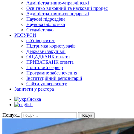
Адміністративно-управлінські
Освітньо-виховний та науковий процес
Адміністративно-господарські
Наукові підрозділи
Наукова бібліотека
Студмістечко
РЕСУРСИ
е-Університет
Підтримка користувачів
Державні закупівлі
ОЩАДБАНК оплата
ПРИВАТБАНК оплата
Поштовий сервер
Програмне забезпечення
Інституційний репозитарій
Сайти університету
Запитати у ректора
Пошук...
Пошук