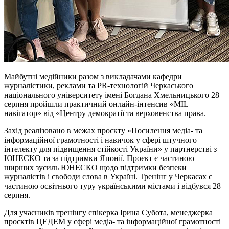
Майбутні медійники разом з викладачами кафедри
журналістики, реклами та PR-технологій Черкаського
національного університету імені Богдана Хмельницького 28
серпня пройшли практичний онлайн-інтенсив «MIL
навігатор» від «Центру демократії та верховенства права.
Захід реалізовано в межах проєкту «Посилення медіа- та
інформаційної грамотності і навичок у сфері штучного
інтелекту для підвищення стійкості України» у партнерстві з
ЮНЕСКО та за підтримки Японії. Проєкт є частиною
ширших зусиль ЮНЕСКО щодо підтримки безпеки
журналістів і свободи слова в Україні. Тренінг у Черкасах є
частиною освітнього туру українськими містами і відбувся 28
серпня.
Для учасників тренінгу спікерка Ірина Субота, менеджерка
проєктів ЦЕДЕМ у сфері медіа- та інформаційної грамотності