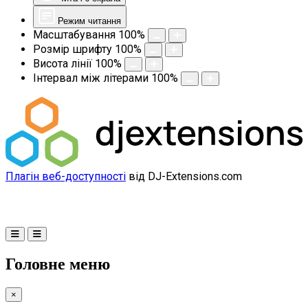
Режим читання
Масштабування
100
%
Розмір шрифту
100
%
Висота лінії
100
%
Інтервал між літерами
100
%
Плагін веб-доступності
від DJ-Extensions.com
Головне меню
×