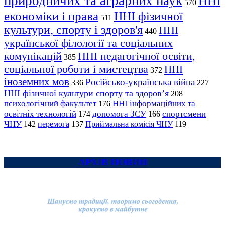
природничих та аграрних наук
ННІ
570
економіки і права
ННІ фізичної
511
культури, спорту і здоров'я
ННІ
440
української філології та соціальних
комунікацій
ННІ педагогічної освіти,
385
соціальної роботи і мистецтва
ННІ
372
іноземних мов
Російсько-українська війна
336
227
ННІ фізичної культури спорту та здоров’я
208
психологічний факультет
ННІ інформаційних та
176
освітніх технологій
допомога ЗСУ
спортсмени
174
166
ЧНУ
перемога
142
137
Приймальна комісія ЧНУ
119
АРХІВ НОВИН