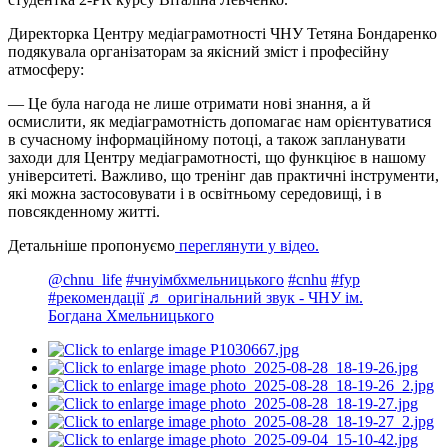
Директорка Центру медіаграмотності ЧНУ Тетяна Бондаренко
подякувала організаторам за якісний зміст і професійну
атмосферу:
— Це була нагода не лише отримати нові знання, а й
осмислити, як медіаграмотність допомагає нам орієнтуватися
в сучасному інформаційному потоці, а також запланувати
заходи для Центру медіаграмотності, що функціює в нашому
університеті. Важливо, що тренінг дав практичні інструменти,
які можна застосовувати і в освітньому середовищі, і в
повсякденному житті.
Детальніше пропонуємо
переглянути у відео.
@chnu_life
#чнуімбхмельницького
#cnhu
#fyp
#рекомендації
♬ оригінальний звук - ЧНУ ім.
Богдана Хмельницького