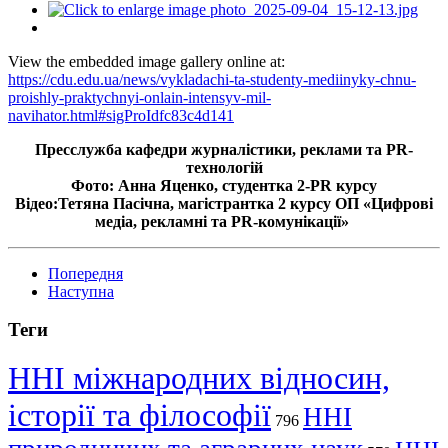
View the embedded image gallery online at:
https://cdu.edu.ua/news/vykladachi-ta-studenty-mediinyky-chnu-
proishly-praktychnyi-onlain-intensyv-mil-
navihator.html#sigProIdfc83c4d141
Пресслужба кафедри журналістики, реклами та PR-
технологій
Фото: Анна Яценко, студентка 2-PR курсу
Відео:Тетяна Пасічна, магістрантка 2 курсу ОП «Цифрові
медіа, рекламні та PR-комунікації»
Попередня
Наступна
Теги
ННІ міжнародних відносин,
історії та філософії
ННІ
796