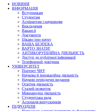
НОВИНИ
ІНФОРМАЦІЯ
Вступникам
Студентам
Аспірантам і науковцям
Викладачам
Вакансії
Документи
Цікаво про науку
ВАША БЕЗПЕКА
ВАРТО ЗНАТИ!
АНТИКОРУПЦІЙНА ДІЯЛЬНІСТЬ
Доступ до публічної інформації
Телефонний довідник
УНІВЕРСИТЕТ
Портрет ЧНУ
Наукова й інноваційна діяльність
Наукові періодичні видання
Освітня діяльність
Сталий розвиток
Міжнародна діяльність
Студентська рада
Асоціація випускників
ПІДРОЗДІЛИ
Навчально-наукові інститути та факультети