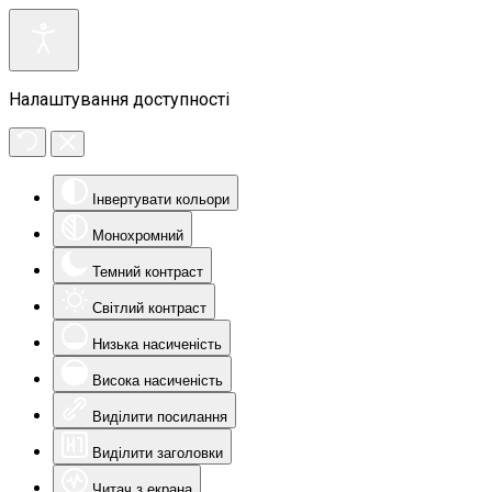
Налаштування доступності
Інвертувати кольори
Монохромний
Темний контраст
Світлий контраст
Низька насиченість
Висока насиченість
Виділити посилання
Виділити заголовки
Читач з екрана