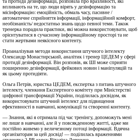
та протидії дезінформації, розповіла про вразливості, які
впливають на те, що люди вірять у дезінформацію та
місінформацію: емоційність, обмаль часу, пасивне /
автоматичне сприйняття інформації, інформаційний комфорт,
необізнаність/ недостатньо знань щодо певної теми. Також
тренерка порадила практики, які можна використовувати, щоб
орієнтуватися в сучасному інформаційному просторі та не
стати жертвами неякісного контенту.
Проаналізував методи використання штучного інтелекту
Олександр Монастирський, аналітик і тренер ЦЕДЕМ у сфері
протидії дезінформації. Він розповів, як ШІ може сприяти
поширенню дезінформації, фейкових новин і маніпуляцій та
як цьому протидіяти.
Ольга Петрів, юристка ЦЕДЕМ, експертка з питань штучного
інтелекту, членкиня Експертного комітету при Міністерстві
цифрової трансформації України, поділилась досвідом, як
використовувати штучний інтелект для підвищення
ефективності в навчанні, комунікації та створенні контенту.
— Знання, які я отримала під час тренінгу, допоможуть мені
не лише в навчанні, але й у повсякденному житті, адже ми
постійно живемо у величезному потоці інформації. Вдячна
організаторам за цей досвід! — поділилась враженнями
студентка 2-PR курсу Віталіна Левченко.