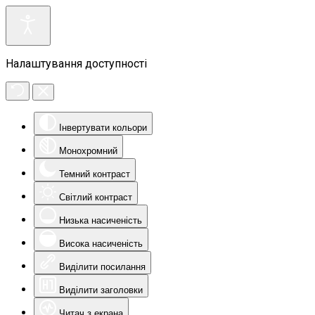
Налаштування доступності
Інвертувати кольори
Монохромний
Темний контраст
Світлий контраст
Низька насиченість
Висока насиченість
Виділити посилання
Виділити заголовки
Читач з екрана