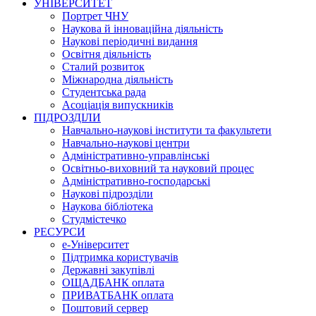
УНІВЕРСИТЕТ
Портрет ЧНУ
Наукова й інноваційна діяльність
Наукові періодичні видання
Освітня діяльність
Сталий розвиток
Міжнародна діяльність
Студентська рада
Асоціація випускників
ПІДРОЗДІЛИ
Навчально-наукові інститути та факультети
Навчально-наукові центри
Адміністративно-управлінські
Освітньо-виховний та науковий процес
Адміністративно-господарські
Наукові підрозділи
Наукова бібліотека
Студмістечко
РЕСУРСИ
е-Університет
Підтримка користувачів
Державні закупівлі
ОЩАДБАНК оплата
ПРИВАТБАНК оплата
Поштовий сервер