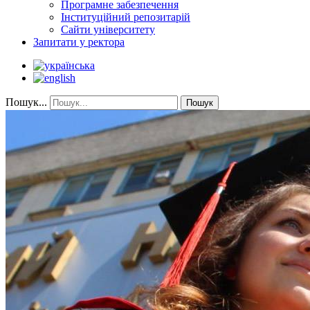
Програмне забезпечення
Інституційний репозитарій
Сайти університету
Запитати у ректора
Пошук...
Пошук