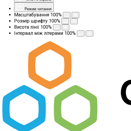
Режим читання
Масштабування
100
%
Розмір шрифту
100
%
Висота лінії
100
%
Інтервал між літерами
100
%