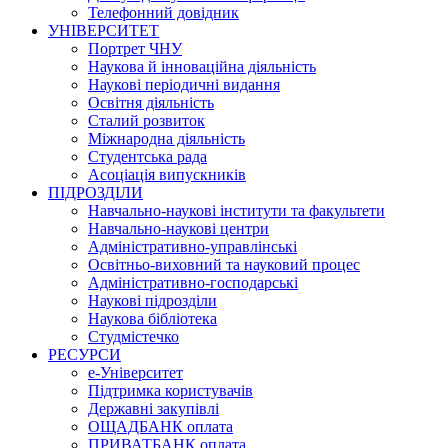
Телефонний довідник
УНІВЕРСИТЕТ
Портрет ЧНУ
Наукова й інноваційна діяльність
Наукові періодичні видання
Освітня діяльність
Сталий розвиток
Міжнародна діяльність
Студентська рада
Асоціація випускників
ПІДРОЗДІЛИ
Навчально-наукові інститути та факультети
Навчально-наукові центри
Адміністративно-управлінські
Освітньо-виховний та науковий процес
Адміністративно-господарські
Наукові підрозділи
Наукова бібліотека
Студмістечко
РЕСУРСИ
е-Університет
Підтримка користувачів
Державні закупівлі
ОЩАДБАНК оплата
ПРИВАТБАНК оплата