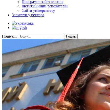
Програмне забезпечення
Інституційний репозитарій
Сайти університету
Запитати у ректора
Пошук...
Пошук