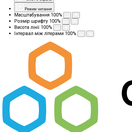
Режим читання
Масштабування
100
%
Розмір шрифту
100
%
Висота лінії
100
%
Інтервал між літерами
100
%