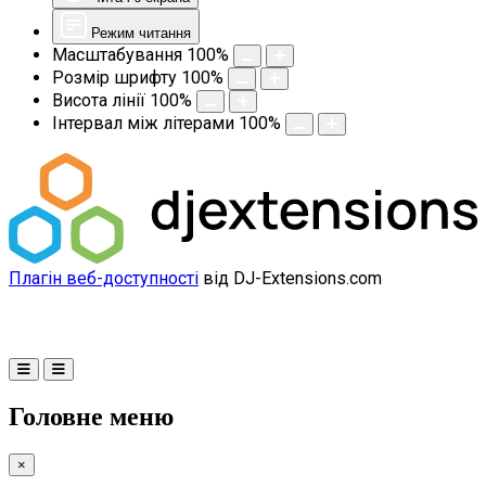
Режим читання
Масштабування
100
%
Розмір шрифту
100
%
Висота лінії
100
%
Інтервал між літерами
100
%
Плагін веб-доступності
від DJ-Extensions.com
Головне меню
×