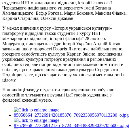
студенти ННІ міжнародних відносин, історії і філософії
Черкаського національного університету імені Богдана
Хмельницького: Есфір Рогова, Марія Боковня, Максим Фіалка,
Карина Стариліна, Олексій Джаман.
У межах вивчення курсу «Історія української культури»
платформу відвідали також студенти 1 курсу ННІ
міжнародних відносин, історії і філософії 28 лютого.
Модератор, викладач кафедри історії України Андрій Касян
зауважив, що у творчості Георгія Якутовича найбільш повно
розкрито самобутність культури Карпат. Звісно, дослідження
української культури потребує врахування її регіональних
особливостей, але попри відмінності ми можемо помітити те
спільне, що є характерним також для культури Середнього
Подніпров'я, те, що складає основу української ментальності в
цілому.
Наприкінці заходу студенти-першокурсники спробували
самостійно тлумачити візуальні ідеї творів художника з
фондової колекції музею.