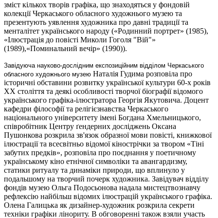
зміст кількох творів графіка, що знаходяться у фондовій
колекції Черкаського обласного художнього музею та
презентують уявлення художника про давні традиції та
менталітет українського народу («Родинний портрет» (1985),
«Ілюстрація до повісті Миколи Гоголя "Вій"»
(1989),«Поминальний вечір» (1990)).
Завідуюча науково-дослідним експозиційним відділом Черкаського
Наталія Гудима розповіла про
обласного художнього музею
історичні обставини розвитку української культури 60-х років
ХХ століття та деякі особливості творчої біографії відомого
українського графіка-ілюстратора Георгія Якутовича. Доцент
кафедри філософії та релігієзнавства Черкаського
національного університету імені Богдана Хмельницького,
співробітник Центру ґендерних досліджень Оксана
Пушонкова розкрила зв'язок образної мови повісті, книжкової
ілюстрації та всесвітньо відомої кінострічки за твором «Тіні
забутих предків», розповіла про поєднання у поетичному
українському кіно етнічної символіки та авангардизму,
статики ритуалу та динаміки природи, що вплинуло у
подальшому на творчий почерк художника. Завідувач відділу
фондів музею Ольга Подосьонова надала мистецтвознавчу
рефлексію найбільш відомих ілюстрацій українського графіка.
Олена Галицька як дизайнер-художник розкрила секрети
техніки графіки лінориту. В обговоренні також взяли участь