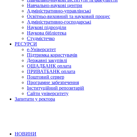
Навчально-наукові центри
Адміністративно-управлінські
Освітньо-виховний та науковий процес
Адміністративно-господарські
Наукові підрозділи
Наукова бібліотека
Студмістечко
РЕСУРСИ
е-Університет
Підтримка користувачів
Державні закупівлі
ОЩАДБАНК оплата
ПРИВАТБАНК оплата
Поштовий сервер
Програмне забезпечення
Інституційний репозитарій
Сайти університету
Запитати у ректора
НОВИНИ