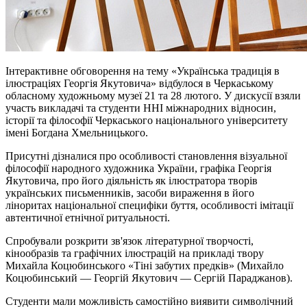
Інтерактивне обговорення на тему «Українська традиція в
ілюстраціях Георгія Якутовича» відбулося в Черкаському
обласному художньому музеї 21 та 28 лютого. У дискусії взяли
участь викладачі та студенти ННІ міжнародних відносин,
історії та філософії Черкаського національного університету
імені Богдана Хмельницького.
Присутні дізналися про особливості становлення візуальної
філософії народного художника України, графіка Георгія
Якутовича, про його діяльність як ілюстратора творів
українських письменників, засоби вираження в його
ліноритах національної специфіки буття, особливості імітації
автентичної етнічної ритуальності.
Спробували розкрити зв'язок літературної творчості,
кінообразів та графічних ілюстрацій на прикладі твору
Михайла Коцюбинського «Тіні забутих предків» (Михайло
Коцюбинський — Георгій Якутович — Сергій Параджанов).
Студенти мали можливість самостійно виявити символічний