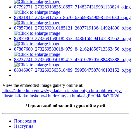
View the embedded image gallery online at:
https://cdu.edu.ua/news/vykladach-ta-studenty-chnu-obhovoryly-
iliustratsii-ukrainskoho-khudozhnyka.html#sigProId4d6a7f0f2d
Черкаський обласний художній музей
Попередня
Наступна