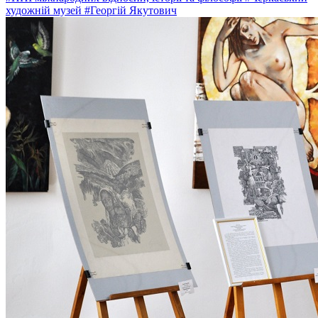
художній музей
#Георгій Якутович