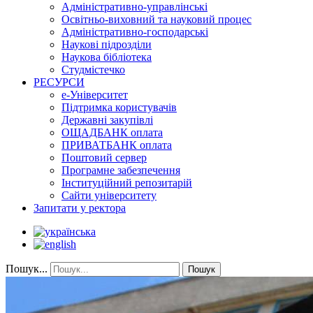
Адміністративно-управлінські
Освітньо-виховний та науковий процес
Адміністративно-господарські
Наукові підрозділи
Наукова бібліотека
Студмістечко
РЕСУРСИ
е-Університет
Підтримка користувачів
Державні закупівлі
ОЩАДБАНК оплата
ПРИВАТБАНК оплата
Поштовий сервер
Програмне забезпечення
Інституційний репозитарій
Сайти університету
Запитати у ректора
Пошук...
Пошук