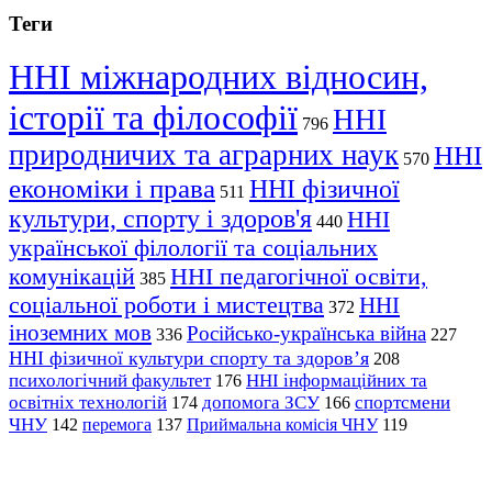
Теги
ННІ міжнародних відносин,
історії та філософії
ННІ
796
природничих та аграрних наук
ННІ
570
економіки і права
ННІ фізичної
511
культури, спорту і здоров'я
ННІ
440
української філології та соціальних
комунікацій
ННІ педагогічної освіти,
385
соціальної роботи і мистецтва
ННІ
372
іноземних мов
Російсько-українська війна
336
227
ННІ фізичної культури спорту та здоров’я
208
психологічний факультет
ННІ інформаційних та
176
освітніх технологій
допомога ЗСУ
спортсмени
174
166
ЧНУ
перемога
142
137
Приймальна комісія ЧНУ
119