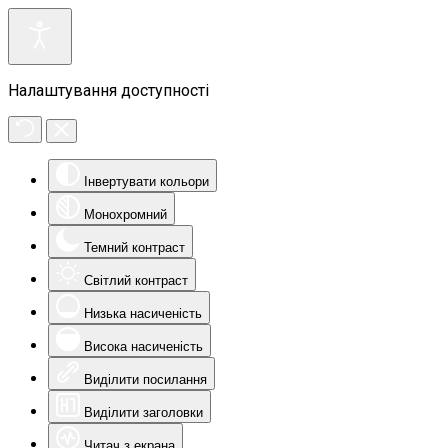
Налаштування доступності
Інвертувати кольори
Монохромний
Темний контраст
Світлий контраст
Низька насиченість
Висока насиченість
Виділити посилання
Виділити заголовки
Читач з екрана