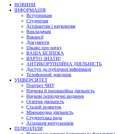
НОВИНИ
ІНФОРМАЦІЯ
Вступникам
Студентам
Аспірантам і науковцям
Викладачам
Вакансії
Документи
Цікаво про науку
ВАША БЕЗПЕКА
ВАРТО ЗНАТИ!
АНТИКОРУПЦІЙНА ДІЯЛЬНІСТЬ
Доступ до публічної інформації
Телефонний довідник
УНІВЕРСИТЕТ
Портрет ЧНУ
Наукова й інноваційна діяльність
Наукові періодичні видання
Освітня діяльність
Сталий розвиток
Міжнародна діяльність
Студентська рада
Асоціація випускників
ПІДРОЗДІЛИ
Навчально-наукові інститути та факультети