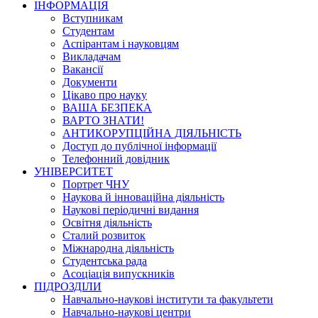
ІНФОРМАЦІЯ
Вступникам
Студентам
Аспірантам і науковцям
Викладачам
Вакансії
Документи
Цікаво про науку
ВАША БЕЗПЕКА
ВАРТО ЗНАТИ!
АНТИКОРУПЦІЙНА ДІЯЛЬНІСТЬ
Доступ до публічної інформації
Телефонний довідник
УНІВЕРСИТЕТ
Портрет ЧНУ
Наукова й інноваційна діяльність
Наукові періодичні видання
Освітня діяльність
Сталий розвиток
Міжнародна діяльність
Студентська рада
Асоціація випускників
ПІДРОЗДІЛИ
Навчально-наукові інститути та факультети
Навчально-наукові центри