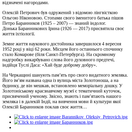
відзначені нагородами.
Олексій Петрович був одружений з відомою лінгвісткою
Ольгою Ніконовою. Стопами свого іменитого батька пішов
Петро
Баранников
(1925 – 2007) — знаний індолог.
Донька
Баранникових
Ірина (1926 — 2017) присвятила своє
життя іхтіології.
Земне життя наукового достойника завершилося 4 вересня
1952 році у віці 62 роки. Місцем його останнього спочинку
стало Комарове (біля Санкт-Петербурга). На скромному
надгробку викарбувано слова його духовного предтечі,
індійця
Туслі
Даса
: «Хай буде доброму добру».
На Черкащині шанують пам’ять про свого видатного земляка.
Його ім’ям названа одна із вулиць міста Золотоноша, а на
будинку, де він мешкав, встановлено меморіальну дошку. У
Золотоніському краєзнавчому музеї є тематичний куточок,
присвячений ученому. Звісно, знають і пам’ятають нашого
земляка і в далекій Індії, на вивчення мови й культури якої
Олексій Баранников поклав своє життя…