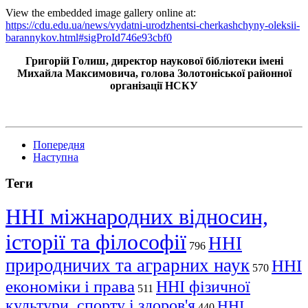
View the embedded image gallery online at:
https://cdu.edu.ua/news/vydatni-urodzhentsi-cherkashchyny-oleksii-
barannykov.html#sigProId746e93cbf0
Григорій Голиш, директор наукової бібліотеки імені
Михайла Максимовича, голова Золотоніської районної
організації НСКУ
Попередня
Наступна
Теги
ННІ міжнародних відносин,
історії та філософії
ННІ
796
природничих та аграрних наук
ННІ
570
економіки і права
ННІ фізичної
511
культури, спорту і здоров'я
ННІ
440