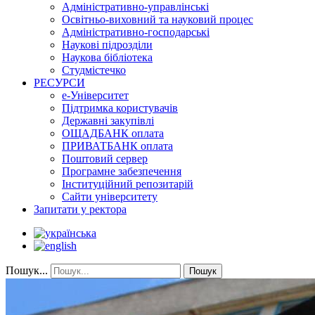
Адміністративно-управлінські
Освітньо-виховний та науковий процес
Адміністративно-господарські
Наукові підрозділи
Наукова бібліотека
Студмістечко
РЕСУРСИ
е-Університет
Підтримка користувачів
Державні закупівлі
ОЩАДБАНК оплата
ПРИВАТБАНК оплата
Поштовий сервер
Програмне забезпечення
Інституційний репозитарій
Сайти університету
Запитати у ректора
Пошук...
Пошук