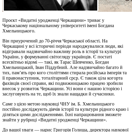
Проєкт «Видатні уродженці Черкащини» триває у
Черкаському національному університеті імені Богдана
Хмельницького.
Він
приурочений
до 70-річчя Черкаської області. На
Черкащині у всі історичні періоди народжувалися люди, які
відігравали надзвичайно важливу роль в історії та культурі
України, у формуванні світогляду українців. Є постаті
всесвітньо відомі — такі, як Тарас Шевченко, Богдан
Хмельницький, Іван Піддубний. Але надзвичайно багато й
тих, пам’ять про кого століттями стирала російська імперія та
її правонаступник, тоталітарний
срср
. Є також ціла когорта
фахівців своєї справи, які подвижницькою працею зробили
внесок у розвиток Черкащини. Усі вони є нашою історією і
заслуговують на те, щоб їх знали нащадки й сучасники.
Саме з цією метою науковці ЧНУ ім. Б. Хмельницького
постійно досліджують діячів історії та культури рідного краю і
діляться цими дослідженнями. Їхні напрацювання зможете
знайти у рубриці «Видатні уродженці Черкащини».
До вашої уваги — нарис Григорія Голиша, директора наукової