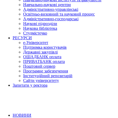
Навчально-наукові центри
Адміністративно-управлінські
Освітньо-виховний та науковий процес
Адміністративно-господарські
Наукові підрозділи
Наукова бібліотека
Студмістечко
РЕСУРСИ
е-Університет
Підтримка користувачів
Державні закупівлі
ОЩАДБАНК оплата
ПРИВАТБАНК оплата
Поштовий сервер
Програмне забезпечення
Інституційний репозитарій
Сайти університету
Запитати у ректора
НОВИНИ