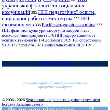
української філології та соціальних
комунікацій
ННІ педагогічної освіти,
385
соціальної роботи і мистецтва
ННІ
372
іноземних мов
Російсько-українська війна
336
227
ННІ фізичної культури спорту та здоров’я
208
психологічний факультет
ННІ інформаційних та
176
освітніх технологій
допомога ЗСУ
спортсмени
174
166
ЧНУ
перемога
142
137
Приймальна комісія ЧНУ
119
АРХІВ НОВИН
© 2006 - 2026
Черкаський національний університет імені
Богдана Хмельницького