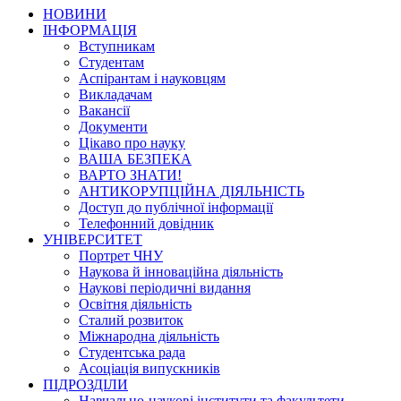
НОВИНИ
ІНФОРМАЦІЯ
Вступникам
Студентам
Аспірантам і науковцям
Викладачам
Вакансії
Документи
Цікаво про науку
ВАША БЕЗПЕКА
ВАРТО ЗНАТИ!
АНТИКОРУПЦІЙНА ДІЯЛЬНІСТЬ
Доступ до публічної інформації
Телефонний довідник
УНІВЕРСИТЕТ
Портрет ЧНУ
Наукова й інноваційна діяльність
Наукові періодичні видання
Освітня діяльність
Сталий розвиток
Міжнародна діяльність
Студентська рада
Асоціація випускників
ПІДРОЗДІЛИ
Навчально-наукові інститути та факультети