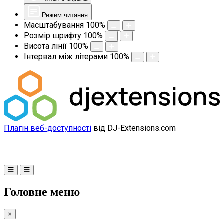
Режим читання
Масштабування
100
%
Розмір шрифту
100
%
Висота лінії
100
%
Інтервал між літерами
100
%
Плагін веб-доступності
від DJ-Extensions.com
Головне меню
×