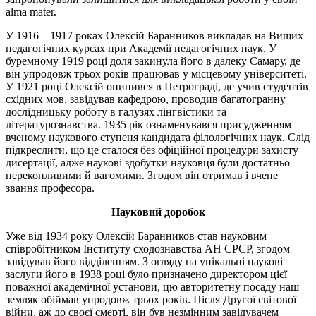
alma mater.
У 1916 – 1917 роках Олексій Баранников викладав на Вищих
педагогічних курсах при Академії педагогічних наук. У
буремному 1919 році доля закинула його в далеку Самару, де
він упродовж трьох років працював у місцевому університеті.
У 1921 році Олексій опинився в Петрограді, де учив студентів
східних мов, завідував кафедрою, проводив багатогранну
дослідницьку роботу в галузях лінгвістики та
літературознавства. 1935 рік ознаменувався присудженням
вченому наукового ступеня кандидата філологічних наук. Слід
підкреслити, що це сталося без офіційної процедури захисту
дисертації, адже наукові здобутки науковця були достатньо
переконливими й вагомими. Згодом він отримав і вчене
звання професора.
Науковий доробок
Уже від 1934 року Олексій Баранников став науковим
співробітником Інституту сходознавства АН СРСР, згодом
завідував його відділенням. З огляду на унікальні наукові
заслуги його в 1938 році було призначено директором цієї
поважної академічної установи, цю авторитетну посаду наш
земляк обіймав упродовж трьох років. Після Другої світової
війни, аж до своєї смерті, він був незмінним завідувачем