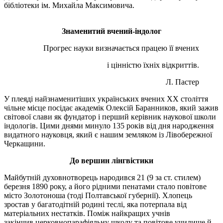
бібліотеки ім. Михайла Максимовича.
Знаменитий вчений-індолог
Прогрес науки визначається працею її вчених
і цінністю їхніх відкриттів.
Л. Пастер
У плеяді найзнаменитіших українських вчених XX століття
чільне місце посідає академік Олексій
Баранников
, який зажив
світової слави як фундатор і перший керівник наукової школи
індологів. Цими днями минуло 135 років від дня народження
видатного науковця, який є нашим земляком із Лівобережної
Черкащини.
До вершин лінгвістики
Майбутній
духовнотворець
народився 21 (9 за ст. стилем)
березня 1890 року, а його рідними пенатами стало повітове
місто Золотоноша (тоді Полтавської губернії). Хлопець
зростав у багатодітній родині теслі, яка потерпала від
матеріальних нестатків. Поміж найкращих учнів
закінчив церковнопарафіяльну школу та повітове училище й