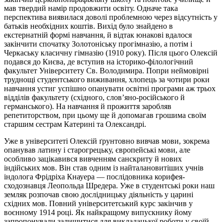
мав твердий намір продовжити освіту. Одначе така
перспектива виявилася доволі проблемною через відсутність у
батьків необхідних коштів. Вихід було знайдено в
екстернатній формі навчання, й відтак юнакові вдалося
закінчити спочатку Золотоніську прогімназію, а потім і
Черкаську класичну гімназію (1910 року). Після цього Олексій
подався до Києва, де вступив на історико-філологічний
факультет Університету Св. Володимира. Попри неймовірні
труднощі студентського виживання, хлопець за чотири роки
навчання устиг успішно опанувати освітні програми аж трьох
відділів факультету (східного, слов’яно-російського й
германського). На навчання й прожиття заробляв
репетиторством, при цьому ще й допомагав грошима своїм
старшим сестрам Катерині та Олександрі.
Уже в університеті Олексій ґрунтовно вивчав мови, зокрема
опанував латину і старогрецьку, європейські мови, але
особливо зацікавився вивченням санскриту й нових
індійських мов. Він став одним із найталановитіших учнів
індолога Фрідріха
Кнауера
— послідовника корифея-
сходознавця Леопольда Шредера. Уже в студентські роки наш
земляк розпочав свою дослідницьку діяльність у царині
східних мов. Повний університетський курс закінчив у
воєнному 1914 році. Як найкращому випускнику йому
запропонували залишитися для викладацької роботи у своїй