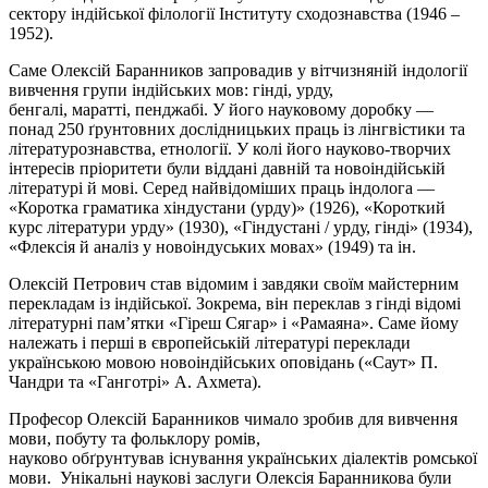
сектору індійської філології Інституту сходознавства (1946 –
1952).
Саме Олексій Баранников запровадив у вітчизняній індології
вивчення групи індійських мов: гінді, урду,
бенгалі,
маратті
,
пенджабі
. У його науковому доробку —
понад 250 ґрунтовних дослідницьких праць із лінгвістики та
літературознавства, етнології. У колі його науково-творчих
інтересів пріоритети були віддані давній та новоіндійській
літературі й мові. Серед найвідоміших праць індолога —
«Коротка граматика
хіндустани
(урду)» (1926), «Короткий
курс літератури урду» (1930), «Гіндустані / урду, гінді» (1934),
«Флексія й аналіз у новоіндуських мовах» (1949) та ін.
Олексій Петрович став відомим і завдяки своїм майстерним
перекладам
із
індійської. Зокрема, він переклав з гінді відомі
літературні пам’ятки «
Гіреш
Сягар
» і «
Рамаяна
». Саме йому
належать і перші в європейській літературі переклади
українською мовою новоіндійських оповідань («
Саут
» П.
Чандри та «
Ганготрі
» А. Ахмета).
Професор Олексій
Баранников
чимало зробив для вивчення
мови, побуту та фольклору ромів,
науково обґрунтував існування українських діалектів ромської
мови. Унікальні наукові заслуги Олексія
Баранникова
були