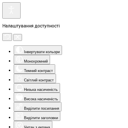
Налаштування доступності
Інвертувати кольори
Монохромний
Темний контраст
Світлий контраст
Низька насиченість
Висока насиченість
Виділити посилання
Виділити заголовки
Читач з екрана