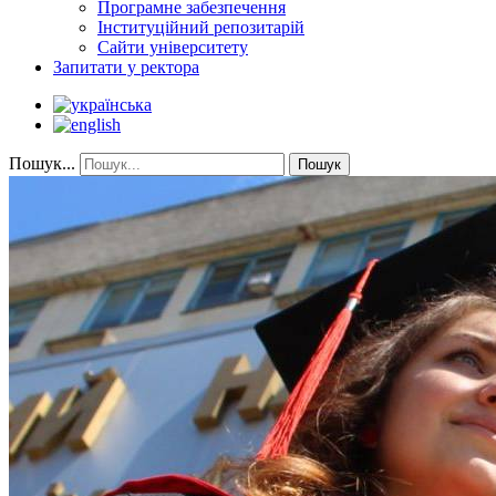
Програмне забезпечення
Інституційний репозитарій
Сайти університету
Запитати у ректора
Пошук...
Пошук