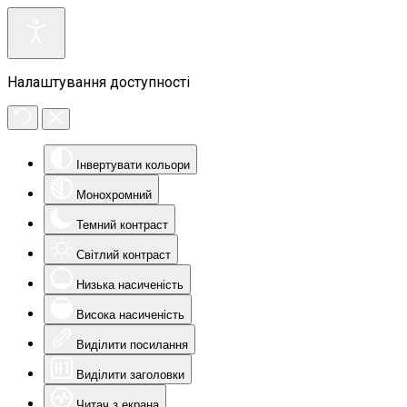
Налаштування доступності
Інвертувати кольори
Монохромний
Темний контраст
Світлий контраст
Низька насиченість
Висока насиченість
Виділити посилання
Виділити заголовки
Читач з екрана