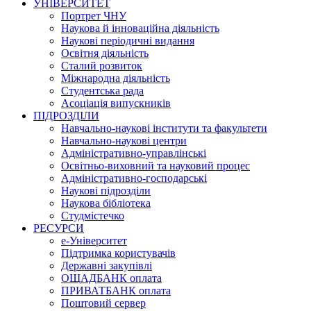
УНІВЕРСИТЕТ
Портрет ЧНУ
Наукова й інноваційна діяльність
Наукові періодичні видання
Освітня діяльність
Сталий розвиток
Міжнародна діяльність
Студентська рада
Асоціація випускників
ПІДРОЗДІЛИ
Навчально-наукові інститути та факультети
Навчально-наукові центри
Адміністративно-управлінські
Освітньо-виховний та науковий процес
Адміністративно-господарські
Наукові підрозділи
Наукова бібліотека
Студмістечко
РЕСУРСИ
е-Університет
Підтримка користувачів
Державні закупівлі
ОЩАДБАНК оплата
ПРИВАТБАНК оплата
Поштовий сервер