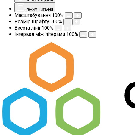
Режим читання
Масштабування
100
%
Розмір шрифту
100
%
Висота лінії
100
%
Інтервал між літерами
100
%