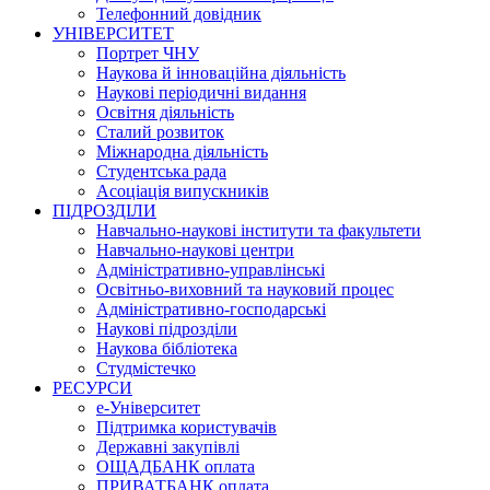
Телефонний довідник
УНІВЕРСИТЕТ
Портрет ЧНУ
Наукова й інноваційна діяльність
Наукові періодичні видання
Освітня діяльність
Сталий розвиток
Міжнародна діяльність
Студентська рада
Асоціація випускників
ПІДРОЗДІЛИ
Навчально-наукові інститути та факультети
Навчально-наукові центри
Адміністративно-управлінські
Освітньо-виховний та науковий процес
Адміністративно-господарські
Наукові підрозділи
Наукова бібліотека
Студмістечко
РЕСУРСИ
е-Університет
Підтримка користувачів
Державні закупівлі
ОЩАДБАНК оплата
ПРИВАТБАНК оплата