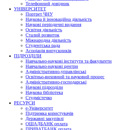
Телефонний довідник
УНІВЕРСИТЕТ
Портрет ЧНУ
Наукова й інноваційна діяльність
Наукові періодичні видання
Освітня діяльність
Сталий розвиток
Міжнародна діяльність
Студентська рада
Асоціація випускників
ПІДРОЗДІЛИ
Навчально-наукові інститути та факультети
Навчально-наукові центри
Адміністративно-управлінські
Освітньо-виховний та науковий процес
Адміністративно-господарські
Наукові підрозділи
Наукова бібліотека
Студмістечко
РЕСУРСИ
е-Університет
Підтримка користувачів
Державні закупівлі
ОЩАДБАНК оплата
ПРИВАТБАНК оплата