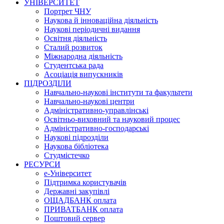
УНІВЕРСИТЕТ
Портрет ЧНУ
Наукова й інноваційна діяльність
Наукові періодичні видання
Освітня діяльність
Сталий розвиток
Міжнародна діяльність
Студентська рада
Асоціація випускників
ПІДРОЗДІЛИ
Навчально-наукові інститути та факультети
Навчально-наукові центри
Адміністративно-управлінські
Освітньо-виховний та науковий процес
Адміністративно-господарські
Наукові підрозділи
Наукова бібліотека
Студмістечко
РЕСУРСИ
е-Університет
Підтримка користувачів
Державні закупівлі
ОЩАДБАНК оплата
ПРИВАТБАНК оплата
Поштовий сервер