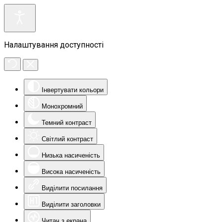
Налаштування доступності
Інвертувати кольори
Монохромний
Темний контраст
Світлий контраст
Низька насиченість
Висока насиченість
Виділити посилання
Виділити заголовки
Читач з екрана