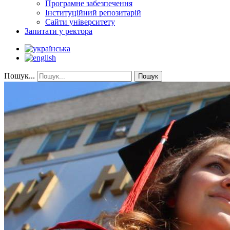
Програмне забезпечення
Інституційний репозитарій
Сайти університету
Запитати у ректора
Пошук...
Пошук