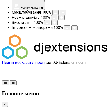
Режим читання
Масштабування
100
%
Розмір шрифту
100
%
Висота лінії
100
%
Інтервал між літерами
100
%
Плагін веб-доступності
від DJ-Extensions.com
Головне меню
×