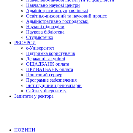
Навчально-наукові центри
Адміністративно-управлінські
Освітньо-виховний та науковий процес
Адміністративно-господарські
Наукові підрозділи
Наукова бібліотека
Студмістечко
РЕСУРСИ
е-Університет
Підтримка користувачів
Державні закупівлі
ОЩАДБАНК оплата
ПРИВАТБАНК оплата
Поштовий сервер
Програмне забезпечення
Інституційний репозитарій
Сайти університету
Запитати у ректора
НОВИНИ