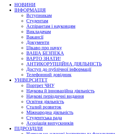
НОВИНИ
ІНФОРМАЦІЯ
Вступникам
Студентам
Аспірантам і науковцям
Викладачам
Вакансії
Документи
Цікаво про науку
ВАША БЕЗПЕКА
ВАРТО ЗНАТИ!
АНТИКОРУПЦІЙНА ДІЯЛЬНІСТЬ
Доступ до публічної інформації
Телефонний довідник
УНІВЕРСИТЕТ
Портрет ЧНУ
Наукова й інноваційна діяльність
Наукові періодичні видання
Освітня діяльність
Сталий розвиток
Міжнародна діяльність
Студентська рада
Асоціація випускників
ПІДРОЗДІЛИ
Навчально-наукові інститути та факультети