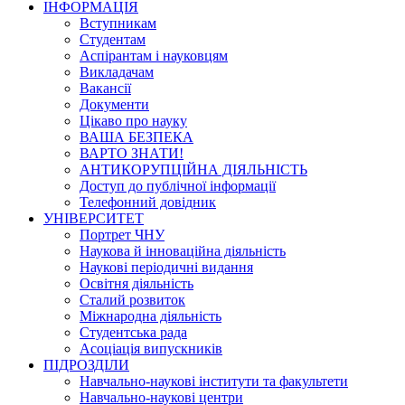
ІНФОРМАЦІЯ
Вступникам
Студентам
Аспірантам і науковцям
Викладачам
Вакансії
Документи
Цікаво про науку
ВАША БЕЗПЕКА
ВАРТО ЗНАТИ!
АНТИКОРУПЦІЙНА ДІЯЛЬНІСТЬ
Доступ до публічної інформації
Телефонний довідник
УНІВЕРСИТЕТ
Портрет ЧНУ
Наукова й інноваційна діяльність
Наукові періодичні видання
Освітня діяльність
Сталий розвиток
Міжнародна діяльність
Студентська рада
Асоціація випускників
ПІДРОЗДІЛИ
Навчально-наукові інститути та факультети
Навчально-наукові центри