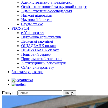
Адміністративно-управлінські
Освітньо-виховний та науковий процес
Адміністративно-господарські
Наукові підрозділи
Наукова бібліотека
Студмістечко
РЕСУРСИ
е-Університет
Підтримка користувачів
Державні закупівлі
ОЩАДБАНК оплата
ПРИВАТБАНК оплата
Поштовий сервер
Програмне забезпечення
Інституційний репозитарій
Сайти університету
Запитати у ректора
Пошук...
Пошук