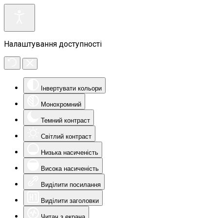
Налаштування доступності
Інвертувати кольори
Монохромний
Темний контраст
Світлий контраст
Низька насиченість
Висока насиченість
Виділити посилання
Виділити заголовки
Читач з екрана