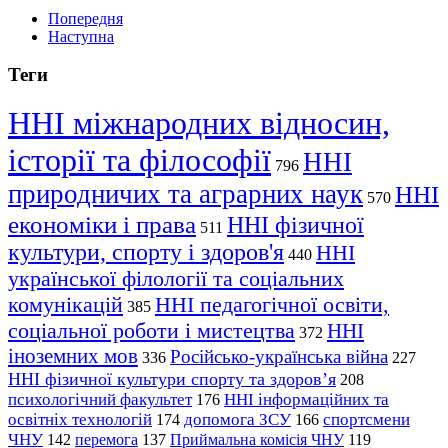
Попередня
Наступна
Теги
ННІ міжнародних відносин,
історії та філософії
ННІ
796
природничих та аграрних наук
ННІ
570
економіки і права
ННІ фізичної
511
культури, спорту і здоров'я
ННІ
440
української філології та соціальних
комунікацій
ННІ педагогічної освіти,
385
соціальної роботи і мистецтва
ННІ
372
іноземних мов
Російсько-українська війна
336
227
ННІ фізичної культури спорту та здоров’я
208
психологічний факультет
ННІ інформаційних та
176
освітніх технологій
допомога ЗСУ
спортсмени
174
166
ЧНУ
перемога
142
137
Приймальна комісія ЧНУ
119