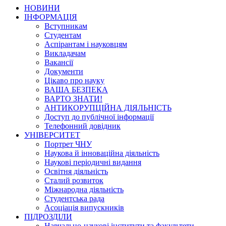
НОВИНИ
ІНФОРМАЦІЯ
Вступникам
Студентам
Аспірантам і науковцям
Викладачам
Вакансії
Документи
Цікаво про науку
ВАША БЕЗПЕКА
ВАРТО ЗНАТИ!
АНТИКОРУПЦІЙНА ДІЯЛЬНІСТЬ
Доступ до публічної інформації
Телефонний довідник
УНІВЕРСИТЕТ
Портрет ЧНУ
Наукова й інноваційна діяльність
Наукові періодичні видання
Освітня діяльність
Сталий розвиток
Міжнародна діяльність
Студентська рада
Асоціація випускників
ПІДРОЗДІЛИ
Навчально-наукові інститути та факультети