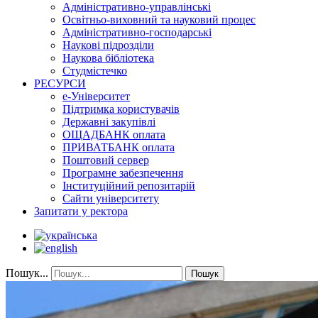
Адміністративно-управлінські
Освітньо-виховний та науковий процес
Адміністративно-господарські
Наукові підрозділи
Наукова бібліотека
Студмістечко
РЕСУРСИ
е-Університет
Підтримка користувачів
Державні закупівлі
ОЩАДБАНК оплата
ПРИВАТБАНК оплата
Поштовий сервер
Програмне забезпечення
Інституційний репозитарій
Сайти університету
Запитати у ректора
Пошук...
Пошук