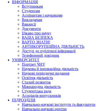
ІНФОРМАЦІЯ
Вступникам
Студентам
Аспірантам і науковцям
Викладачам
Вакансії
Документи
Цікаво про науку
ВАША БЕЗПЕКА
ВАРТО ЗНАТИ!
АНТИКОРУПЦІЙНА ДІЯЛЬНІСТЬ
Доступ до публічної інформації
Телефонний довідник
УНІВЕРСИТЕТ
Портрет ЧНУ
Наукова й інноваційна діяльність
Наукові періодичні видання
Освітня діяльність
Сталий розвиток
Міжнародна діяльність
Студентська рада
Асоціація випускників
ПІДРОЗДІЛИ
Навчально-наукові інститути та факультети
Навчально-наукові центри