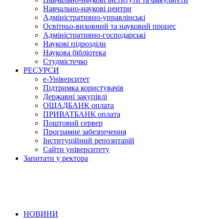
Навчально-наукові центри
Адміністративно-управлінські
Освітньо-виховний та науковий процес
Адміністративно-господарські
Наукові підрозділи
Наукова бібліотека
Студмістечко
РЕСУРСИ
е-Університет
Підтримка користувачів
Державні закупівлі
ОЩАДБАНК оплата
ПРИВАТБАНК оплата
Поштовий сервер
Програмне забезпечення
Інституційний репозитарій
Сайти університету
Запитати у ректора
НОВИНИ