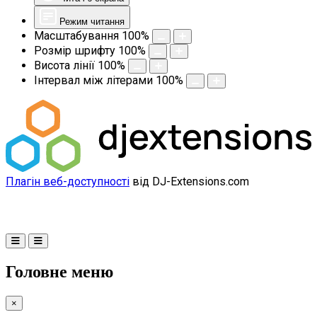
Режим читання
Масштабування
100
%
Розмір шрифту
100
%
Висота лінії
100
%
Інтервал між літерами
100
%
Плагін веб-доступності
від DJ-Extensions.com
Головне меню
×