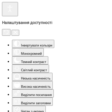
Налаштування доступності
Інвертувати кольори
Монохромний
Темний контраст
Світлий контраст
Низька насиченість
Висока насиченість
Виділити посилання
Виділити заголовки
Читач з екрана