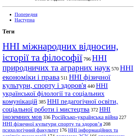
Попередня
Наступна
Теги
ННІ міжнародних відносин,
історії та філософії
ННІ
796
природничих та аграрних наук
ННІ
570
економіки і права
ННІ фізичної
511
культури, спорту і здоров'я
ННІ
440
української філології та соціальних
комунікацій
ННІ педагогічної освіти,
385
соціальної роботи і мистецтва
ННІ
372
іноземних мов
Російсько-українська війна
336
227
ННІ фізичної культури спорту та здоров’я
208
психологічний факультет
ННІ інформаційних та
176