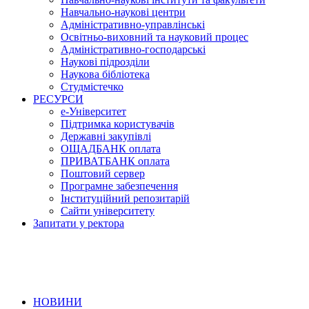
Навчально-наукові центри
Адміністративно-управлінські
Освітньо-виховний та науковий процес
Адміністративно-господарські
Наукові підрозділи
Наукова бібліотека
Студмістечко
РЕСУРСИ
е-Університет
Підтримка користувачів
Державні закупівлі
ОЩАДБАНК оплата
ПРИВАТБАНК оплата
Поштовий сервер
Програмне забезпечення
Інституційний репозитарій
Сайти університету
Запитати у ректора
НОВИНИ