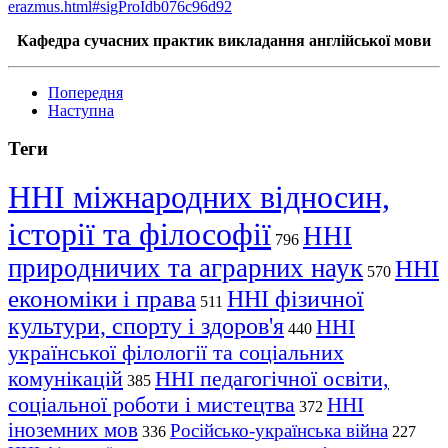
erazmus.html#sigProIdb076c96d92
Кафедра сучасних практик викладання англійської мови
Попередня
Наступна
Теги
ННІ міжнародних відносин,
історії та філософії
ННІ
796
природничих та аграрних наук
ННІ
570
економіки і права
ННІ фізичної
511
культури, спорту і здоров'я
ННІ
440
української філології та соціальних
комунікацій
ННІ педагогічної освіти,
385
соціальної роботи і мистецтва
ННІ
372
іноземних мов
Російсько-українська війна
336
227