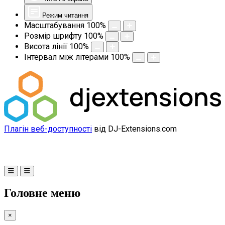
Режим читання
Масштабування
100
%
Розмір шрифту
100
%
Висота лінії
100
%
Інтервал між літерами
100
%
Плагін веб-доступності
від DJ-Extensions.com
Головне меню
×