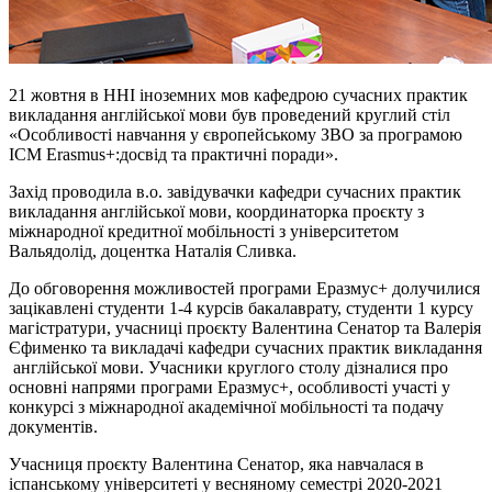
21 жовтня в ННІ іноземних мов кафедрою сучасних практик
викладання англійської мови був проведений круглий стіл
«Особливості навчання у європейському ЗВО за програмою
ІСМ Erasmus+:досвід та практичні поради».
Захід проводила в.о. завідувачки кафедри сучасних практик
викладання англійської мови, координаторка проєкту з
міжнародної кредитної мобільності з університетом
Вальядолід, доцентка Наталія Сливка.
До обговорення можливостей програми Еразмус+ долучилися
зацікавлені студенти 1-4 курсів бакалаврату, студенти 1 курсу
магістратури, учасниці проєкту Валентина Сенатор та Валерія
Єфименко та викладачі кафедри сучасних практик викладання
англійської мови. Учасники круглого столу дізналися про
основні напрями програми Еразмус+, особливості участі у
конкурсі з міжнародної академічної мобільності та подачу
документів.
Учасниця проєкту Валентина Сенатор, яка навчалася в
іспанському університеті у весняному семестрі 2020-2021