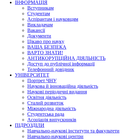
ІНФОРМАЦІЯ
Вступникам
Студентам
Аспірантам і науковцям
Викладачам
Вакансії
Документи
Цікаво про науку
ВАША БЕЗПЕКА
ВАРТО ЗНАТИ!
АНТИКОРУПЦІЙНА ДІЯЛЬНІСТЬ
Доступ до публічної інформації
Телефонний довідник
УНІВЕРСИТЕТ
Портрет ЧНУ
Наукова й інноваційна діяльність
Наукові періодичні видання
Освітня діяльність
Сталий розвиток
Міжнародна діяльність
Студентська рада
Асоціація випускників
ПІДРОЗДІЛИ
Навчально-наукові інститути та факультети
Навчально-наукові центри