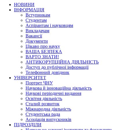
НОВИНИ
ІНФОРМАЦІЯ
Вступникам
Студентам
Аспірантам і науковцям
Викладачам
Вакансії
Документи
Цікаво про науку
ВАША БЕЗПЕКА
ВАРТО ЗНАТИ!
АНТИКОРУПЦІЙНА ДІЯЛЬНІСТЬ
Доступ до публічної інформації
Телефонний довідник
УНІВЕРСИТЕТ
Портрет ЧНУ
Наукова й інноваційна діяльність
Наукові періодичні видання
Освітня діяльність
Сталий розвиток
Міжнародна діяльність
Студентська рада
Асоціація випускників
ПІДРОЗДІЛИ
Навчально-наукові інститути та факультети