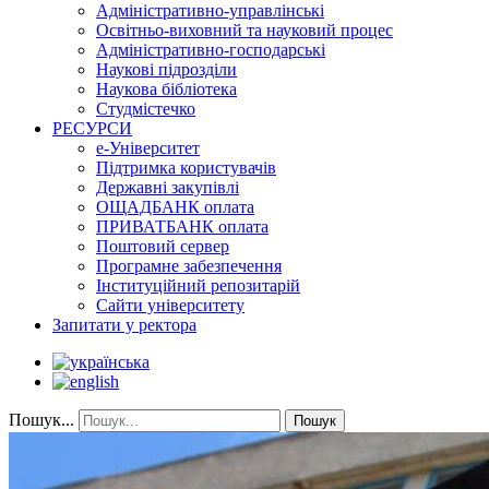
Адміністративно-управлінські
Освітньо-виховний та науковий процес
Адміністративно-господарські
Наукові підрозділи
Наукова бібліотека
Студмістечко
РЕСУРСИ
е-Університет
Підтримка користувачів
Державні закупівлі
ОЩАДБАНК оплата
ПРИВАТБАНК оплата
Поштовий сервер
Програмне забезпечення
Інституційний репозитарій
Сайти університету
Запитати у ректора
Пошук...
Пошук