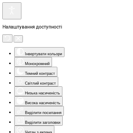
Налаштування доступності
Інвертувати кольори
Монохромний
Темний контраст
Світлий контраст
Низька насиченість
Висока насиченість
Виділити посилання
Виділити заголовки
Читач з екрана